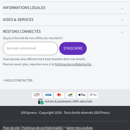
INFORMATIONS LÉGALES
AIDES & SERVICES
RESTONS CONNECTÉS
Soyez informé de nos offres du moment !
S
a
S'INSCRIRE
i
s
Vous pouvez vous désinscrire à tout moment dans nos emails.
i
Pour en savoir plus, reportez-vous à la
Politique de confidentialité.
.
s
s
e
z
> NOUS CONTACTER
v
o
t
r
Achats & paiements 100% sécurisés
e
e
1001pneus - Copyright 2026 - Tous droits réservés 1001Pneus
m
a
i
l
Plan de site
|
Politique de confidentialité
|
>
Gérer mes cookies