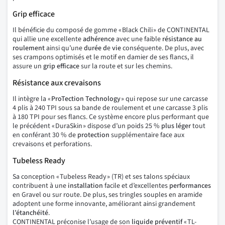
Grip efficace
Il bénéficie du composé de gomme « Black Chili » de CONTINENTAL
qui allie une excellente
adhérence
avec une faible
résistance au
roulement
ainsi qu’une
durée d
e
vie
conséquente. De plus, avec
ses crampons optimisés et le motif en damier de ses flancs, il
assure un
grip
efficace
sur la route et sur les chemins.
Résistance aux crevaisons
Il intègre la «
ProTection Technology
» qui repose sur une carcasse
4 plis à 240 TPI sous sa bande de roulement et une carcasse 3 plis
à 180 TPI pour ses flancs. Ce système encore plus performant que
le précédent « DuraSkin » dispose d’un poids 25 %
plus léger
tout
en conférant 30 % de
protection
supplémentaire face aux
crevaisons et perforations.
Tubeless Ready
Sa conception « Tubeless Ready » (TR) et ses talons spéciaux
contribuent à une
installation
facile et d’excellentes
performances
en Gravel ou sur route. De plus, ses tringles souples en aramide
adoptent une forme innovante, améliorant ainsi grandement
l’étanchéité
.
CONTINENTAL préconise l’usage de son
liquide préventif
« TL-