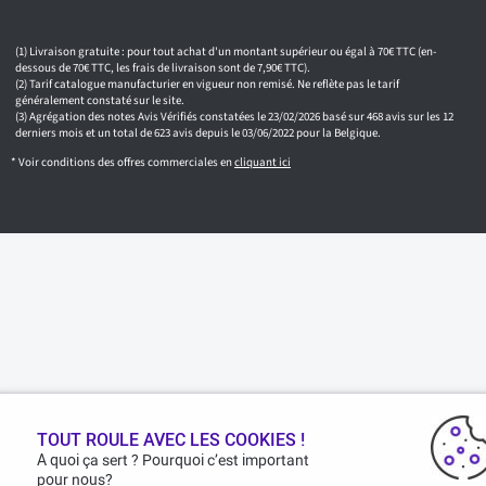
Livraison gratuite : pour tout achat d'un montant supérieur ou égal à 70€ TTC (en-
dessous de 70€ TTC, les frais de livraison sont de 7,90€ TTC).
Tarif catalogue manufacturier en vigueur non remisé. Ne reflète pas le tarif
généralement constaté sur le site.
Agrégation des notes Avis Vérifiés constatées le 23/02/2026 basé sur 468 avis sur les 12
derniers mois et un total de 623 avis depuis le 03/06/2022 pour la Belgique.
* Voir conditions des offres commerciales en
cliquant ici
TOUT ROULE AVEC LES COOKIES !
A quoi ça sert ? Pourquoi c’est important
pour nous?