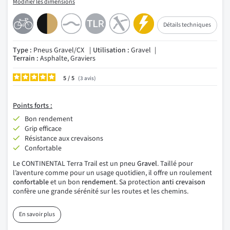
Modifier les dimensions
Détails techniques
Type :
Pneus Gravel/CX
Utilisation :
Gravel
Terrain :
Asphalte, Graviers
5
/
3
avis
Points
forts :
Bon rendement
Grip efficace
Résistance aux crevaisons
Confortable
Le CONTINENTAL Terra Trail est un pneu
Gravel
. Taillé pour
l’aventure comme pour un usage quotidien, il offre un roulement
confortable
et un bon
rendement
. Sa protection
anti crevaison
confère une grande sérénité sur les routes et les chemins.
En savoir plus