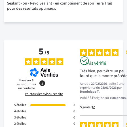
Sealant » ou « Revo Sealant » en complément de son Terra Trail
pour des résultats optimaux.
5
/
5
Avis vérifié
Très bien, peut-être un peu 
lourd que la monte précéd
Basé sur
3
Avis du
20/02/2026
, suite à une
avis soumis à
expérience du
08/01/2026
par
un contrôle
Dominique T.
Voir tous les avis sur ce site
Publié à l'origine sur
1001pneus.f
5
étoiles
3
Signaler
4
étoiles
0
3
étoiles
0
2
étoiles
0