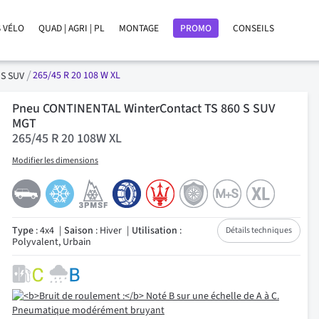
 VÉLO
QUAD | AGRI | PL
MONTAGE
PROMO
CONSEILS
265/45 R 20 108 W XL
 S SUV
Pneu CONTINENTAL WinterContact TS 860 S SUV
MGT
265/45 R 20 108W XL
Modifier les dimensions
Type
: 4x4
Saison
: Hiver
Utilisation
:
Détails techniques
Polyvalent, Urbain