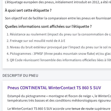
L’étiquetage européen des pneus, initialement introduit en 2012, a été 
À quoi sert cette étiquette ?
Son objectif est de faciliter la comparaison entre les pneus en fournissant
Quelles informations sont affichées sur l’étiquette ?
Résistance au roulement (impact du pneu sur la consommation de ca
Freinage sur sol mouillé noté de A à E
Niveau du bruit extérieur provoqué par l’impact du pneu sur le sol n
Pictogrammes : 3PMSF (three peaks mountain snow flake) et/ou glace su
QR Code réunissant l’ensemble des informations officielles liées à l’
DESCRIPTIF
DU PNEU
Pneus CONTINENTAL WinterContact TS 860 S SUV
Estampé du pictogramme « montagne et flocon de neige », le WinterCon
températures très basses et des conditions météorologiques rigoureu
Le WinterContact TS 860 S SUV accorde une
tenue de route
supérieure 