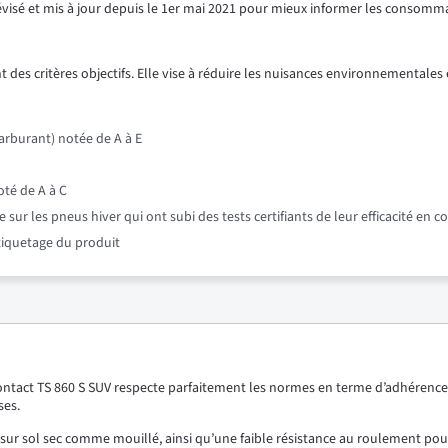
révisé et mis à jour depuis le 1er mai 2021 pour mieux informer les consomm
 des critères objectifs. Elle vise à réduire les nuisances environnementales e
rburant) notée de A à E
oté de A à C
r les pneus hiver qui ont subi des tests certifiants de leur efficacité en c
étiquetage du produit
tact TS 860 S SUV respecte parfaitement les normes en terme d’adhérence su
ses.
sur sol sec comme mouillé, ainsi qu’une faible résistance au roulement po