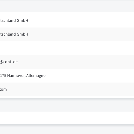
eutschland GmbH
eutschland GmbH
s@conti.de
30175 Hannover, Allemagne
.com