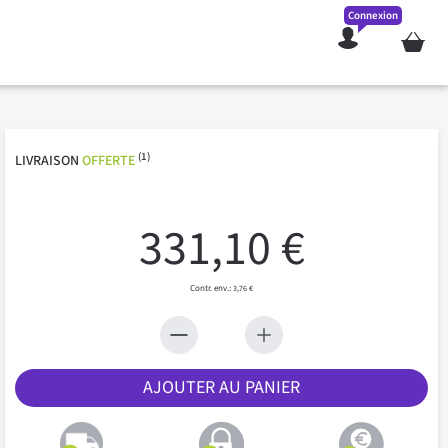
Connexion
Mon pan
(1)
LIVRAISON
OFFERTE
331,10 €
3,76 €
AJOUTER AU PANIER