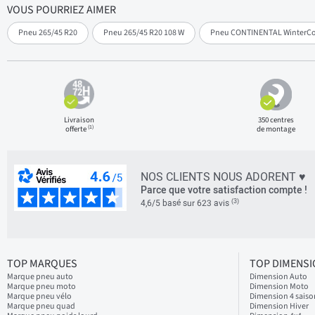
VOUS POURRIEZ AIMER
Pneu 265/45 R20
Pneu 265/45 R20 108 W
Pneu CONTINENTAL WinterCon
Livraison
350 centres
(1)
offerte
de montage
NOS CLIENTS NOUS ADORENT ♥
Parce que votre satisfaction compte !
(3)
4,6/5 basé sur 623 avis
TOP MARQUES
TOP DIMENS
Marque pneu auto
Dimension Auto
Marque pneu moto
Dimension Moto
Marque pneu vélo
Dimension 4 saiso
Marque pneu quad
Dimension Hiver