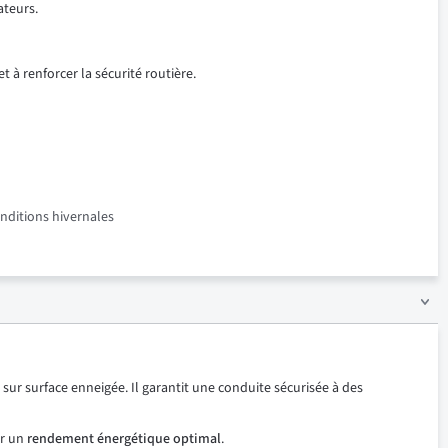
ateurs.
t à renforcer la sécurité routière.
onditions hivernales
r surface enneigée. Il garantit une conduite sécurisée à des
ur un
rendement énergétique optimal
.