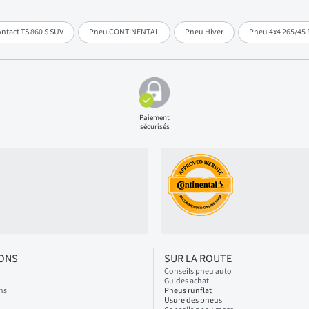
tact TS 860 S SUV
Pneu CONTINENTAL
Pneu Hiver
Pneu 4x4 265/45 
Paiement
sécurisés
IONS
SUR LA ROUTE
Conseils pneu auto
Guides achat
ns
Pneus runflat
Usure des pneus