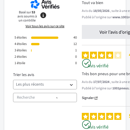
Tout va bien
Avis du
18/05/2026
, suite à une
Basé sur
53
avis soumis à
Publié à l'origine sur
www.1001re
un contrôle
Voir tous les avis sur ce site
Voir l’avis d’ori
5
étoiles
40
4
étoiles
12
3
étoiles
1
2
étoiles
0
1
étoile
0
Avis vérifié
Très bon pneus pour une bm
Trier les avis
Avis du
17/07/2024
, suite à une
Publié à l'origine sur
1001pneus.f
Signaler
Avis vérifié