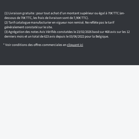
Livraison gratuite : pour tout achat d'un montant supérieur ou égal à 70€ TTC (en-
dessous de 70€ TTC, les frais de livraison sont de 7,90€ TTC).
Tarif catalogue manufacturier en vigueur non remisé. Ne reflète pas le tarif
généralement constaté sur le site.
Agrégation des notes Avis Vérifiés constatées le 23/02/2026 basé sur 468 avis sur les 12
derniers mois et un total de 623 avis depuis le 03/06/2022 pour la Belgique.
* Voir conditions des offres commerciales en
cliquant ici