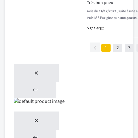
Très bon pneu.
Avis du
14/12/2022
, suite à une
Publié à l'origine sur
1001pneus.f
Signaler
1
2
3