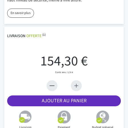
haut niveau de sécurité, même à vive allure.
En savoir plus
(1)
LIVRAISON
OFFERTE
154,30 €
3,76 €
AJOUTER AU PANIER
Livraison
Paiement
Budget préservé