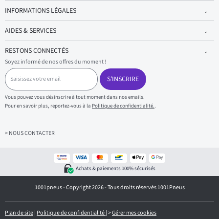
INFORMATIONS LÉGALES
AIDES & SERVICES
RESTONS CONNECTÉS
Soyez informé de nos offres du moment !
S
a
S'INSCRIRE
i
s
Vous pouvez vous désinscrire à tout moment dans nos emails.
i
Pour en savoir plus, reportez-vous à la
Politique de confidentialité.
.
s
s
e
z
> NOUS CONTACTER
v
o
t
r
Achats & paiements 100% sécurisés
e
e
1001pneus - Copyright 2026 - Tous droits réservés 1001Pneus
m
a
i
l
Plan de site
|
Politique de confidentialité
|
>
Gérer mes cookies