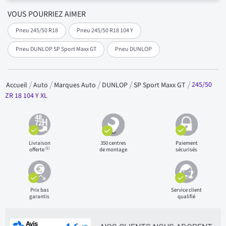
VOUS POURRIEZ AIMER
Pneu 245/50 R18
Pneu 245/50 R18 104 Y
Pneu DUNLOP SP Sport Maxx GT
Pneu DUNLOP
245/50
Accueil
Auto
Marques Auto
DUNLOP
SP Sport Maxx GT
ZR 18 104 Y XL
Livraison
350 centres
Paiement
(1)
offerte
de montage
sécurisés
Prix bas
Service client
garantis
qualifié