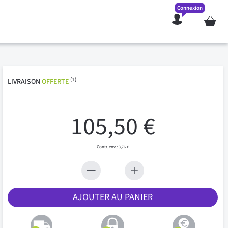
Connexion
Mon pan
(1)
LIVRAISON
OFFERTE
105,50 €
3,76 €
AJOUTER AU PANIER