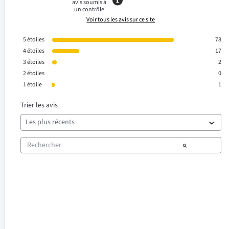
avis soumis à
un contrôle
Voir tous les avis sur ce site
5
étoiles
78
4
étoiles
17
3
étoiles
2
2
étoiles
0
1
étoile
1
Trier les avis