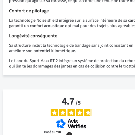
pression qui agit sur sa carcasse, ce qui accorde une tenue de route 
Confort de pilotage
La technologie Noise shield intégrée sur la surface intérieure de sa ca
garantit un
confort acoustique
optimal pour des trajets plus agréables
Longévité conséquente
Sa structure inclut la technologie de bandage sans joint consistant en
améliore
son potentiel kilométrique
.
Le flanc du Sport Maxx RT 2 intègre un système de protection du rebo
qui limite les dommages des jantes en cas de collision contre le trottoi
4.7
/
5
Basé sur
98