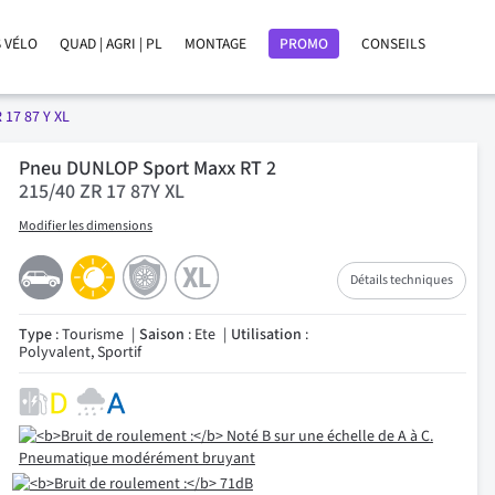
 VÉLO
QUAD | AGRI | PL
MONTAGE
PROMO
CONSEILS
 17 87 Y XL
Pneu DUNLOP Sport Maxx RT 2
215/40 ZR 17 87Y XL
Modifier les dimensions
Détails techniques
Type
: Tourisme
Saison
: Ete
Utilisation
:
Polyvalent, Sportif