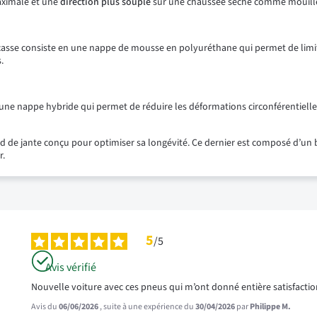
maximale et une
direction plus souple
sur une chaussée sèche comme mouill
rcasse consiste en une nappe de mousse en polyuréthane qui permet de limiter
.
 une nappe hybride qui permet de réduire les déformations circonférentielle
rd de jante conçu pour optimiser sa longévité. Ce dernier est composé d’un
r.
5
/
5
Avis vérifié
Nouvelle voiture avec ces pneus qui m’ont donné entière satisfact
Avis du
06/06/2026
, suite à une expérience du
30/04/2026
par
Philippe M.