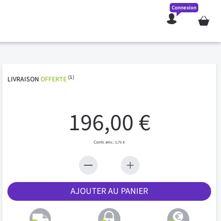
Connexion
Mon pan
(1)
LIVRAISON
OFFERTE
196,00 €
3,76 €
AJOUTER AU PANIER