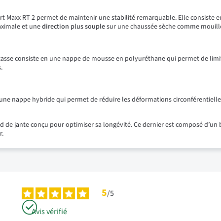
 Maxx RT 2 permet de maintenir une stabilité remarquable. Elle consiste e
maximale et une
direction plus souple
sur une chaussée sèche comme mouill
rcasse consiste en une nappe de mousse en polyuréthane qui permet de limiter
.
 une nappe hybride qui permet de réduire les déformations circonférentielle
rd de jante conçu pour optimiser sa longévité. Ce dernier est composé d’un
r.
5
/
5
Avis vérifié