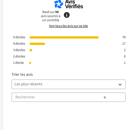
Basé sur
98
avis soumis à
un contrôle
Voir tous les avis sur ce site
5
étoiles
78
4
étoiles
17
3
étoiles
2
2
étoiles
0
1
étoile
1
Trier les avis