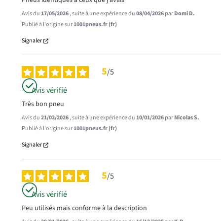
Pneus identiques a ceux que j avais
Avis du
17/05/2026
, suite à une expérience du
08/04/2026
par
Domi D.
Publié à l'origine sur
1001pneus.fr (fr)
Signaler
5
/
5
Avis vérifié
Très bon pneu
Avis du
21/02/2026
, suite à une expérience du
10/01/2026
par
Nicolas S.
Publié à l'origine sur
1001pneus.fr (fr)
Signaler
5
/
5
Avis vérifié
Peu utilisés mais conforme à la description