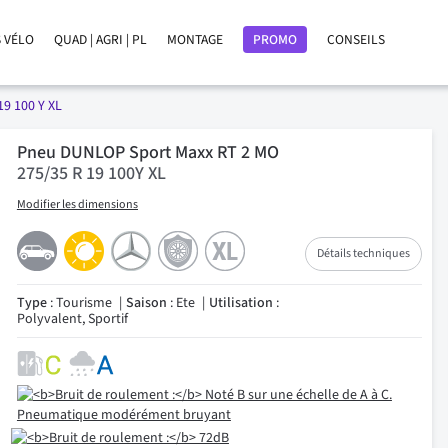
 VÉLO
QUAD | AGRI | PL
MONTAGE
PROMO
CONSEILS
19 100 Y XL
Pneu DUNLOP Sport Maxx RT 2 MO
275/35 R 19 100Y XL
Modifier les dimensions
Détails techniques
Type
: Tourisme
Saison
: Ete
Utilisation
:
Polyvalent, Sportif