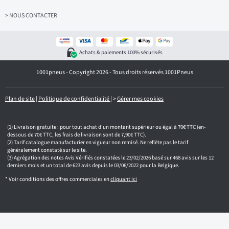
e
z
> NOUS CONTACTER
v
o
t
r
Achats & paiements 100% sécurisés
e
e
1001pneus - Copyright 2026 - Tous droits réservés 1001Pneus
m
a
i
l
Plan de site
|
Politique de confidentialité
|
>
Gérer mes cookies
Livraison gratuite : pour tout achat d'un montant supérieur ou égal à 70€ TTC (en-
dessous de 70€ TTC, les frais de livraison sont de 7,90€ TTC).
Tarif catalogue manufacturier en vigueur non remisé. Ne reflète pas le tarif
généralement constaté sur le site.
Agrégation des notes Avis Vérifiés constatées le 23/02/2026 basé sur 468 avis sur les 12
derniers mois et un total de 623 avis depuis le 03/06/2022 pour la Belgique.
* Voir conditions des offres commerciales en
cliquant ici