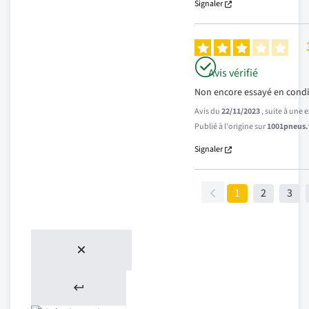
Signaler
Avis vérifié
Non encore essayé en condi
Avis du
22/11/2023
, suite à une
Publié à l'origine sur
1001pneus.f
Signaler
1
2
3