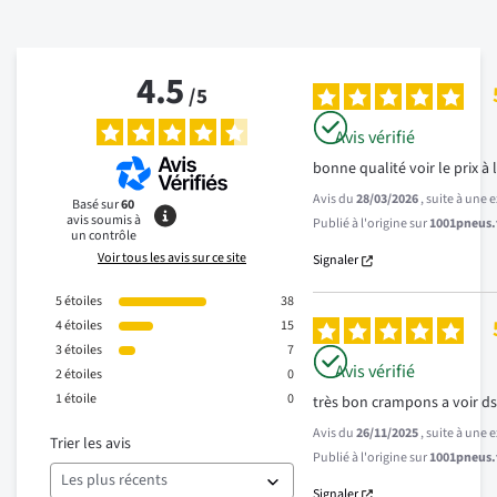
4.5
/
5
Avis vérifié
bonne qualité voir le prix à 
Avis du
28/03/2026
, suite à une
Basé sur
60
avis soumis à
Publié à l'origine sur
1001pneus.f
un contrôle
Voir tous les avis sur ce site
Signaler
5
étoiles
38
4
étoiles
15
3
étoiles
7
Avis vérifié
2
étoiles
0
1
étoile
0
très bon crampons a voir ds 
Avis du
26/11/2025
, suite à une
Trier les avis
Publié à l'origine sur
1001pneus.f
Signaler