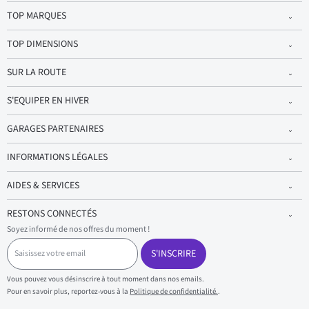
TOP MARQUES
TOP DIMENSIONS
SUR LA ROUTE
S'EQUIPER EN HIVER
GARAGES PARTENAIRES
INFORMATIONS LÉGALES
AIDES & SERVICES
RESTONS CONNECTÉS
Soyez informé de nos offres du moment !
S
a
S'INSCRIRE
i
s
Vous pouvez vous désinscrire à tout moment dans nos emails.
i
Pour en savoir plus, reportez-vous à la
Politique de confidentialité.
.
s
s