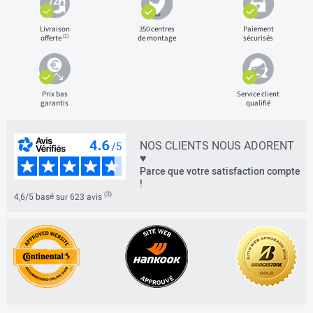
Livraison
350 centres
Paiement
(1)
offerte
de montage
sécurisés
Prix bas
Service client
garantis
qualifié
NOS CLIENTS NOUS ADORENT
♥
Parce que votre satisfaction compte
!
(3)
4,6/5 basé sur 623 avis