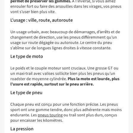
permet de préserver les gommes.
À l’inverse, si vous aimez
enrouler fort ou faire des arsouilles dans les virages, vos pneus
vont s’user bien plus vite.
L'usage : ville, route, autoroute
Un usage urbain, avec beaucoup de démarrages, d’arrêts et de
changement de direction, use les pneus différemment qu’un
usage sur route dégagée ou autoroute. Le centre du pneu
s'abîme sur de longues lignes droites à vitesse constante.
Le type de moto
Le poids et le couple moteur sont cruciaux. Une grosse GT ou
un maxi-trail avec valises sollicite bien plus les pneus qu’un
roadster de moyenne cylindrée.
Plus la moto est lourde, plus
l’usure est rapide, surtout sur le pneu arrière.
Le type de pneu
Chaque pneu est conçu pour une fonction précise. Les pneus
sport ont une gomme tendre, donc plus adhérente mais moins
endurante. Les
pneus touring
ou trail sont plus durs, conçus
pour encaisser les kilomètres.
La pression