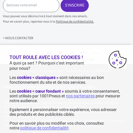
S
a
S'INSCRIRE
i
s
Vous pouvez vous désinscrire à tout moment dans nos emails.
i
Pour en savoir plus, reportez-vous à la
Politique de confidentialité.
.
s
s
e
z
> NOUS CONTACTER
v
o
t
r
TOUT ROULE AVEC LES COOKIES !
Achats & paiements 100% sécurisés
e
A quoi ça sert ? Pourquoi c’est important
e
pour nous?
1001pneus - Copyright 2026 - Tous droits réservés 1001Pneus
m
a
Les
cookies « classiques »
sont nécessaires au bon
i
fonctionnement du site et de nos services.
l
Plan de site
|
Politique de confidentialité
|
>
Gérer mes cookies
Les
cookies « cœur fondant »
soumis à votre consentement,
sont utilisés par 1001Pneus et
nos partenaires
pour mesurer
notre audience.
Livraison gratuite : pour tout achat d'un montant supérieur ou égal à 70€ TTC (en-
dessous de 70€ TTC, les frais de livraison sont de 7,90€ TTC).
Egalement à personnaliser votre expérience, vous adresser
Tarif catalogue manufacturier en vigueur non remisé. Ne reflète pas le tarif
des produits et des publicités ciblés.
généralement constaté sur le site.
Agrégation des notes Avis Vérifiés constatées le 23/02/2026 basé sur 468 avis sur les 12
Pour en savoir plus ou modifier vos choix, consultez
derniers mois et un total de 623 avis depuis le 03/06/2022 pour la Belgique.
notre
politique de confidentialité
.