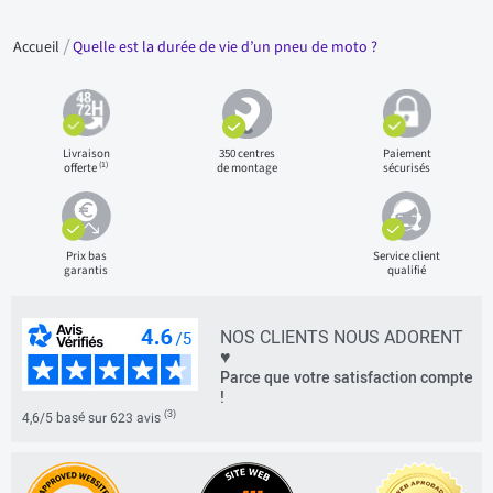
Accueil
Quelle est la durée de vie d’un pneu de moto ?
Livraison
350 centres
Paiement
(1)
offerte
de montage
sécurisés
Prix bas
Service client
garantis
qualifié
NOS CLIENTS NOUS ADORENT
♥
Parce que votre satisfaction compte
!
(3)
4,6/5 basé sur 623 avis