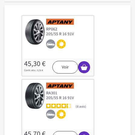
RP062
205/55 R 16 91V
45,30 €
Voir
3,76 €
RA301
205/55 R 16 91V
8
avis
45,70 €