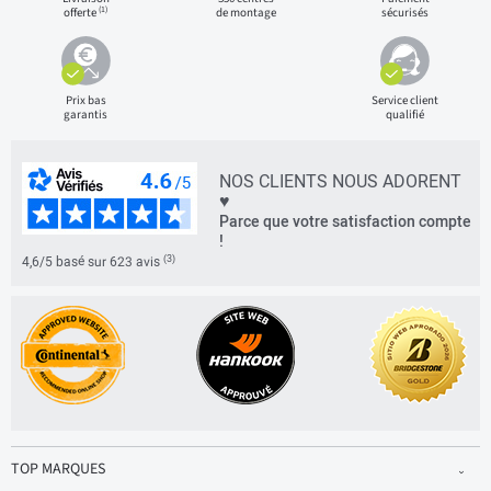
(1)
offerte
de montage
sécurisés
Prix bas
Service client
garantis
qualifié
NOS CLIENTS NOUS ADORENT
♥
Parce que votre satisfaction compte
!
(3)
4,6/5 basé sur 623 avis
TOP MARQUES