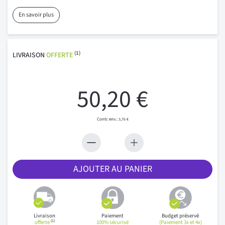
En savoir plus
(1)
LIVRAISON
OFFERTE
50,20 €
3,76 €
AJOUTER AU PANIER
Livraison
Paiement
Budget préservé
(1)
offerte
100% sécurisé
(Paiement 3x et 4x)