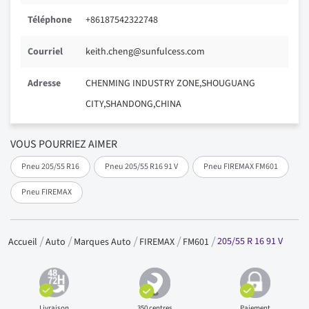
Téléphone
+86187542322748
Courriel
keith.cheng@sunfulcess.com
Adresse
CHENMING INDUSTRY ZONE,SHOUGUANG
CITY,SHANDONG,CHINA
VOUS POURRIEZ AIMER
Pneu 205/55 R16
Pneu 205/55 R16 91 V
Pneu FIREMAX FM601
Pneu FIREMAX
205/55 R 16 91 V
Accueil
Auto
Marques Auto
FIREMAX
FM601
Livraison
350 centres
Paiement