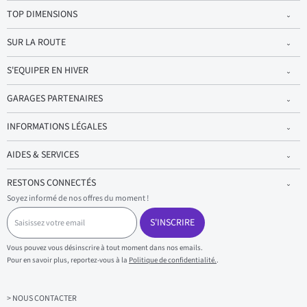
TOP DIMENSIONS
SUR LA ROUTE
S'EQUIPER EN HIVER
GARAGES PARTENAIRES
INFORMATIONS LÉGALES
AIDES & SERVICES
RESTONS CONNECTÉS
Soyez informé de nos offres du moment !
S
a
S'INSCRIRE
i
s
Vous pouvez vous désinscrire à tout moment dans nos emails.
i
Pour en savoir plus, reportez-vous à la
Politique de confidentialité.
.
s
s
e
z
> NOUS CONTACTER