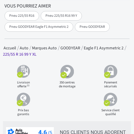
VOUS POURRIEZ AIMER
Pneu 225/55 R16
Pneu 225/55 R16 99 Y
Pneu GOODYEAR Eagle F1 Asymmetric 2
Pneu GOODYEAR
Accueil
Auto
Marques Auto
GOODYEAR
Eagle F1 Asymmetric 2
225/55 R 16 99 Y XL
Livraison
350 centres
Paiement
(1)
offerte
de montage
sécurisés
Prix bas
Service client
garantis
qualifié
NOS CLIENTS NOUS ADORENT