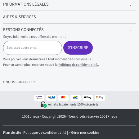
INFORMATIONS LÉGALES
AIDES & SERVICES
RESTONS CONNECTÉS
Soyez informé de nos offres du moment !
S
a
S'INSCRIRE
i
s
Vous pouvez vous désinscrire à tout moment dans nos emails.
i
Pour en savoir plus, reportez-vous à la
Politique de confidentialité.
.
s
s
e
z
> NOUS CONTACTER
v
o
t
r
Achats & paiements 100% sécurisés
e
e
1001pneus - Copyright 2026 - Tous droits réservés 1001Pneus
m
a
i
l
Plan de site
|
Politique de confidentialité
|
>
Gérer mes cookies