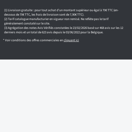
Livraison gratuite : pour tout achat d'un montant supérieur ou égal à 70€ TTC (en-
dessous de 70€ TTC, les frais de livraison sont de 7,90€ TTC).
Tarif catalogue manufacturier en vigueur non remisé. Ne reflète pas le tarif
généralement constaté sur le site.
Agrégation des notes Avis Vérifiés constatées le 23/02/2026 basé sur 468 avis sur les 12
derniers mois et un total de 623 avis depuis le 03/06/2022 pour la Belgique.
* Voir conditions des offres commerciales en
cliquant ici