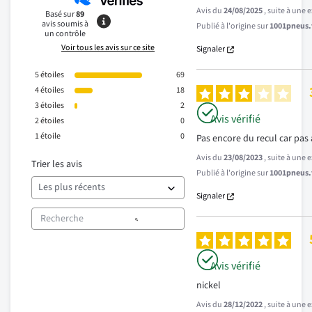
Avis du
24/08/2025
, suite à une
Basé sur
89
avis soumis à
Publié à l'origine sur
1001pneus.f
un contrôle
Voir tous les avis sur ce site
Signaler
5
étoiles
69
4
étoiles
18
3
étoiles
2
Avis vérifié
2
étoiles
0
1
étoile
0
Pas encore du recul car pas
Avis du
23/08/2023
, suite à une
Trier les avis
Publié à l'origine sur
1001pneus.f
Signaler
Avis vérifié
nickel
Avis du
28/12/2022
, suite à une