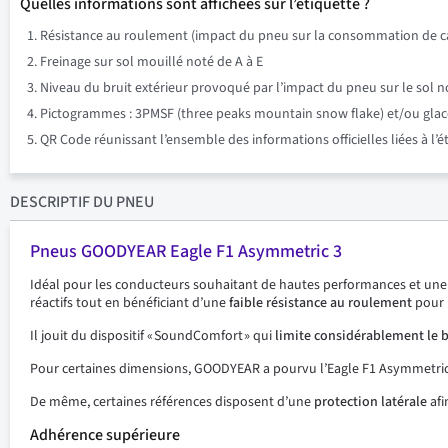
Quelles informations sont affichées sur l’étiquette ?
Résistance au roulement (impact du pneu sur la consommation de ca
Freinage sur sol mouillé noté de A à E
Niveau du bruit extérieur provoqué par l’impact du pneu sur le sol n
Pictogrammes : 3PMSF (three peaks mountain snow flake) et/ou glace su
QR Code réunissant l’ensemble des informations officielles liées à l’
DESCRIPTIF
DU PNEU
Pneus GOODYEAR Eagle F1 Asymmetric 3
Idéal pour les conducteurs souhaitant de hautes performances et un
réactifs tout en bénéficiant d’une
faible résistance au roulement
pour 
Il jouit du dispositif « SoundComfort » qui
limite considérablement le b
Pour certaines dimensions, GOODYEAR a pourvu l’Eagle F1 Asymmetri
De même, certaines références disposent d’une
protection latérale
afi
Adhérence supérieure