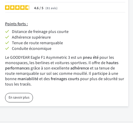
4.6
/
81
avis
Points
forts :
Distance de freinage plus courte
Adhérence supérieure
Tenue de route remarquable
Conduite économique
Le GOODYEAR Eagle F1 Asymmetric 3 est un
pneu été
pour les
monospaces, les berlines et voitures sportives. Il offre de
hautes
performances
grâce à son excellente
adhérence
et sa tenue de
route remarquable sur sol sec comme mouillé. Il participe à une
bonne
maniabilité
et des
freinages courts
pour plus de sécurité sur
tous les tracés.
En savoir plus