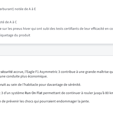
rburant) notée de A à E
oté de A à C
r les pneus hiver qui ont subi des tests certifiants de leur efficacité en c
étiquetage du produit
e
sécurité
accrue, l’Eagle F1 Asymmetric 3 contribue à une grande maîtrise qu
une conduite plus économique.
ruit
au sein de l’habitacle pour davantage de sérénité.
c 3 d’un système
Run On Flat
permettant de continuer à rouler jusqu’à 80 k
n de prévenir les chocs qui pourraient endommager la jante.