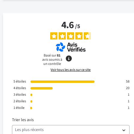
4.6
/
5
Basé sur
81
avis soumis à
un contrôle
Voir tous les avis sur ce site
5
étoiles
58
4
étoiles
20
3
étoiles
1
2
étoiles
1
1
étoile
1
Trier les avis