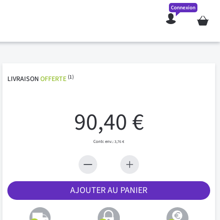
Connexion
Mon pan
(1)
LIVRAISON
OFFERTE
90,40 €
3,76 €
AJOUTER AU PANIER