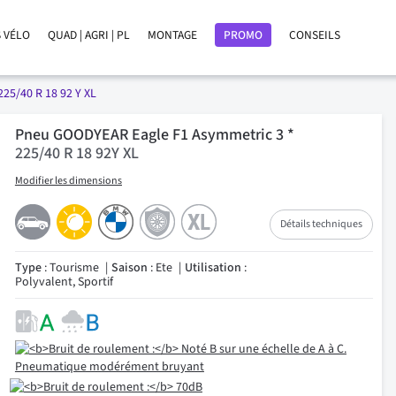
 VÉLO
QUAD | AGRI | PL
MONTAGE
PROMO
CONSEILS
225/40 R 18 92 Y XL
Pneu GOODYEAR Eagle F1 Asymmetric 3 *
225/40 R 18 92Y XL
Modifier les dimensions
Détails techniques
Type
: Tourisme
Saison
: Ete
Utilisation
:
Polyvalent, Sportif