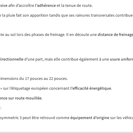
ésive
afin d’accroître
l’adhérence
et la tenue de route.
 la pluie fait son apparition tandis que ses rainures transversales contribu
inte au sol lors des phases de freinage. Il en découle une
distance de freinag
directionnelle
d’une part, mais elle contribue également à une
usure unifo
imensions du 17 pouces au 22 pouces.
 « D » sur l’étiquetage européen concernant
l’efficacité énergétique
.
ence sur route mouillée
.
r
.
F1 Asymmetric 3 peut être retrouvé comme
équipement d’origine
sur les véhic