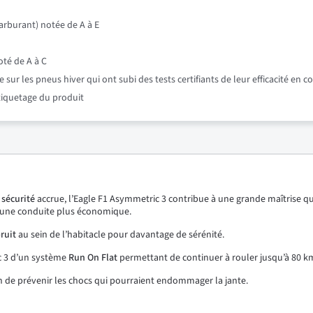
rburant) notée de A à E
oté de A à C
r les pneus hiver qui ont subi des tests certifiants de leur efficacité en c
étiquetage du produit
e
sécurité
accrue, l’Eagle F1 Asymmetric 3 contribue à une grande maîtrise qu
une conduite plus économique.
ruit
au sein de l’habitacle pour davantage de sérénité.
c 3 d’un système
Run On Flat
permettant de continuer à rouler jusqu’à 80 k
n de prévenir les chocs qui pourraient endommager la jante.