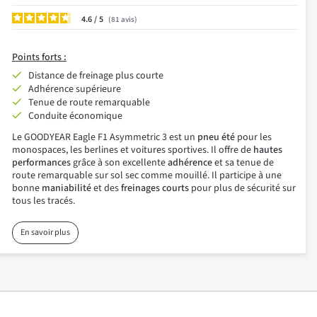
4.6
/
81
avis
Points
forts :
Distance de freinage plus courte
Adhérence supérieure
Tenue de route remarquable
Conduite économique
Le GOODYEAR Eagle F1 Asymmetric 3 est un
pneu été
pour les
monospaces, les berlines et voitures sportives. Il offre de
hautes
performances
grâce à son excellente
adhérence
et sa tenue de
route remarquable sur sol sec comme mouillé. Il participe à une
bonne
maniabilité
et des
freinages courts
pour plus de sécurité sur
tous les tracés.
En savoir plus