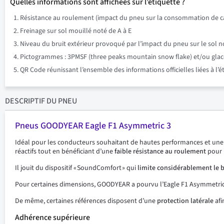
Quelles informations sont affichées sur l’étiquette ?
Résistance au roulement (impact du pneu sur la consommation de ca
Freinage sur sol mouillé noté de A à E
Niveau du bruit extérieur provoqué par l’impact du pneu sur le sol n
Pictogrammes : 3PMSF (three peaks mountain snow flake) et/ou glace su
QR Code réunissant l’ensemble des informations officielles liées à l’
DESCRIPTIF
DU PNEU
Pneus GOODYEAR Eagle F1 Asymmetric 3
Idéal pour les conducteurs souhaitant de hautes performances et un
réactifs tout en bénéficiant d’une
faible résistance au roulement
pour 
Il jouit du dispositif « SoundComfort » qui
limite considérablement le b
Pour certaines dimensions, GOODYEAR a pourvu l’Eagle F1 Asymmetri
De même, certaines références disposent d’une
protection latérale
afi
Adhérence supérieure