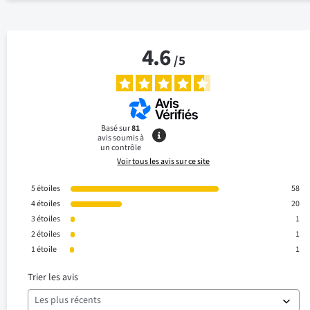
4.6
/
5
Basé sur
81
avis soumis à
un contrôle
Voir tous les avis sur ce site
5
étoiles
58
4
étoiles
20
3
étoiles
1
2
étoiles
1
1
étoile
1
Trier les avis