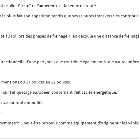
ésive
afin d’accroître
l’adhérence
et la tenue de route.
 la pluie fait son apparition tandis que ses rainures transversales contribu
inte au sol lors des phases de freinage. Il en découle une
distance de freinag
directionnelle
d’une part, mais elle contribue également à une
usure unifo
imensions du 17 pouces au 22 pouces.
 « D » sur l’étiquetage européen concernant
l’efficacité énergétique
.
ence sur route mouillée
.
r
.
F1 Asymmetric 3 peut être retrouvé comme
équipement d’origine
sur les véhic