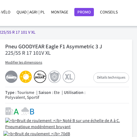
 VÉLO
QUAD | AGRI | PL
MONTAGE
PROMO
CONSEILS
225/55 R 17 101 V XL
Pneu GOODYEAR Eagle F1 Asymmetric 3 J
225/55 R 17 101V XL
Modifier les dimensions
Détails techniques
Type
: Tourisme
Saison
: Ete
Utilisation
:
Polyvalent, Sportif