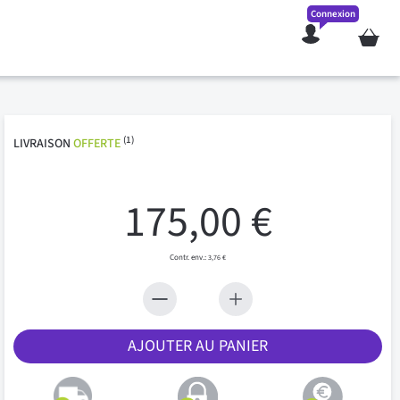
Connexion
Mon pan
(1)
LIVRAISON
OFFERTE
175,00 €
3,76 €
AJOUTER AU PANIER