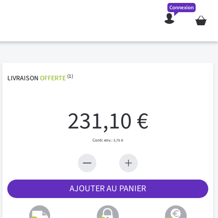
Connexion
Mon pan
(1)
LIVRAISON
OFFERTE
231,10 €
3,76 €
AJOUTER AU PANIER