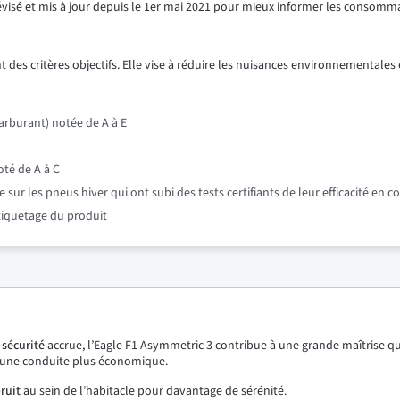
révisé et mis à jour depuis le 1er mai 2021 pour mieux informer les consomm
 des critères objectifs. Elle vise à réduire les nuisances environnementales e
rburant) notée de A à E
oté de A à C
r les pneus hiver qui ont subi des tests certifiants de leur efficacité en c
étiquetage du produit
e
sécurité
accrue, l’Eagle F1 Asymmetric 3 contribue à une grande maîtrise qu
une conduite plus économique.
ruit
au sein de l’habitacle pour davantage de sérénité.