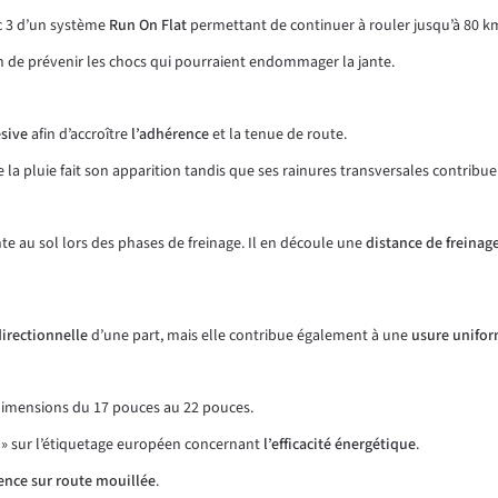
c 3 d’un système
Run On Flat
permettant de continuer à rouler jusqu’à 80 k
n de prévenir les chocs qui pourraient endommager la jante.
ésive
afin d’accroître
l’adhérence
et la tenue de route.
 la pluie fait son apparition tandis que ses rainures transversales contribu
inte au sol lors des phases de freinage. Il en découle une
distance de freinag
directionnelle
d’une part, mais elle contribue également à une
usure unifo
imensions du 17 pouces au 22 pouces.
 « D » sur l’étiquetage européen concernant
l’efficacité énergétique
.
ence sur route mouillée
.