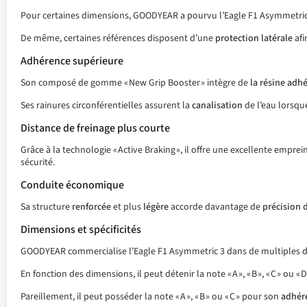
Pour certaines dimensions, GOODYEAR a pourvu l’Eagle F1 Asymmetri
De même, certaines références disposent d’une
protection latérale
afi
Adhérence supérieure
Son composé de gomme « New Grip Booster » intègre de
la résine adh
Ses rainures circonférentielles assurent la
canalisation
de l’eau lorsque
Distance de freinage plus courte
Grâce à la technologie « Active Braking », il offre une excellente empre
sécurité.
Conduite économique
Sa structure
renforcée
et plus
légère
accorde davantage de
précision 
Dimensions et spécificités
GOODYEAR commercialise l’Eagle F1 Asymmetric 3 dans de multiples d
En fonction des dimensions, il peut détenir la note « A », « B », « C » ou
Pareillement, il peut posséder la note « A », « B » ou « C » pour son
adhér