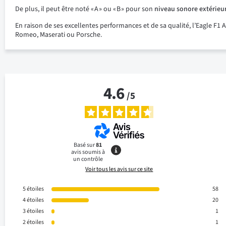
De plus, il peut être noté « A » ou « B » pour son
niveau sonore extérieu
En raison de ses excellentes performances et de sa qualité, l’Eagle 
Romeo, Maserati ou Porsche.
4.6
/
5
Basé sur
81
avis soumis à
un contrôle
Voir tous les avis sur ce site
5
étoiles
58
4
étoiles
20
3
étoiles
1
2
étoiles
1