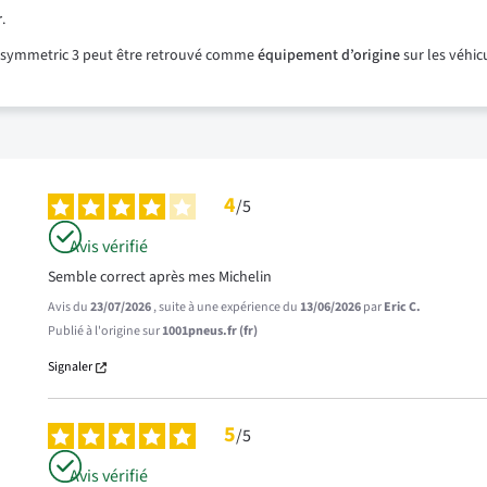
r
.
F1 Asymmetric 3 peut être retrouvé comme
équipement d’origine
sur les véhic
4
/
5
Avis vérifié
Semble correct après mes Michelin
Avis du
23/07/2026
, suite à une expérience du
13/06/2026
par
Eric C.
Publié à l'origine sur
1001pneus.fr (fr)
Signaler
5
/
5
Avis vérifié