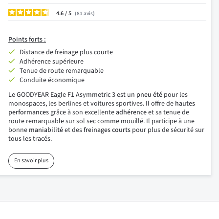
4.6
/
81
avis
Points
forts :
Distance de freinage plus courte
Adhérence supérieure
Tenue de route remarquable
Conduite économique
Le GOODYEAR Eagle F1 Asymmetric 3 est un
pneu été
pour les
monospaces, les berlines et voitures sportives. Il offre de
hautes
performances
grâce à son excellente
adhérence
et sa tenue de
route remarquable sur sol sec comme mouillé. Il participe à une
bonne
maniabilité
et des
freinages courts
pour plus de sécurité sur
tous les tracés.
En savoir plus