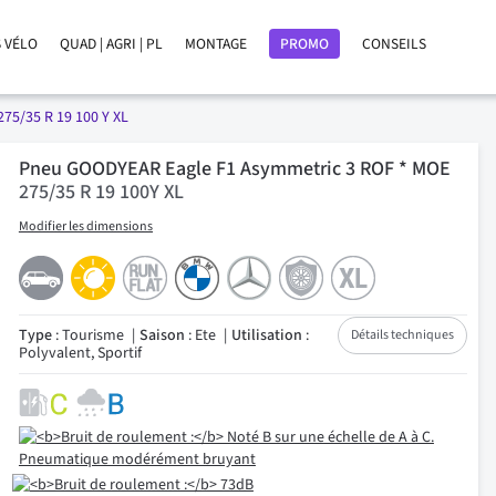
 VÉLO
QUAD | AGRI | PL
MONTAGE
PROMO
CONSEILS
275/35 R 19 100 Y XL
Pneu GOODYEAR Eagle F1 Asymmetric 3 ROF * MOE
275/35 R 19 100Y XL
Modifier les dimensions
Type
: Tourisme
Saison
: Ete
Utilisation
:
Détails techniques
Polyvalent, Sportif