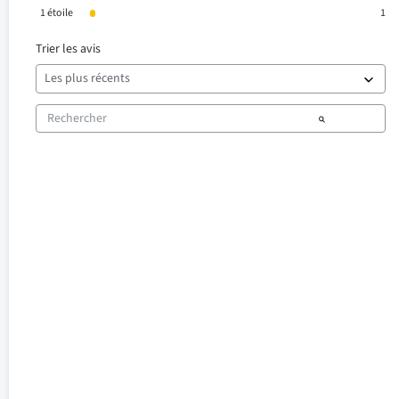
1
étoile
1
Trier les avis