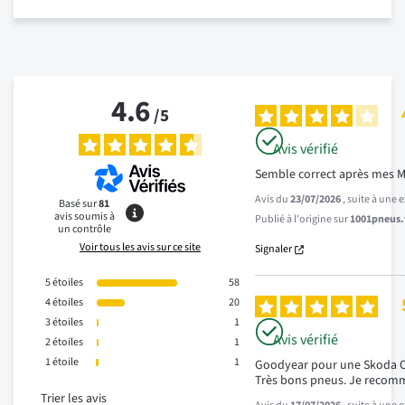
4.6
/
5
Avis vérifié
Semble correct après mes M
Avis du
23/07/2026
, suite à une
Basé sur
81
avis soumis à
Publié à l'origine sur
1001pneus.f
un contrôle
Voir tous les avis sur ce site
Signaler
5
étoiles
58
4
étoiles
20
3
étoiles
1
Avis vérifié
2
étoiles
1
1
étoile
1
Goodyear pour une Skoda Oc
Très bons pneus. Je recom
Trier les avis