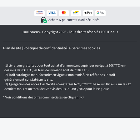
v
o
t
r
Achats & paiements 100% sécurisés
e
e
1001pneus - Copyright 2026 - Tous droits réservés 1001Pneus
m
a
i
l
Plan de site
|
Politique de confidentialité
|
>
Gérer mes cookies
Livraison gratuite : pour tout achat d'un montant supérieur ou égal à 70€ TTC (en-
dessous de 70€ TTC, les frais de livraison sont de 7,90€ TTC).
Tarif catalogue manufacturier en vigueur non remisé. Ne reflète pas le tarif
généralement constaté sur le site.
Agrégation des notes Avis Vérifiés constatées le 23/02/2026 basé sur 468 avis sur les 12
derniers mois et un total de 623 avis depuis le 03/06/2022 pour la Belgique.
* Voir conditions des offres commerciales en
cliquant ici