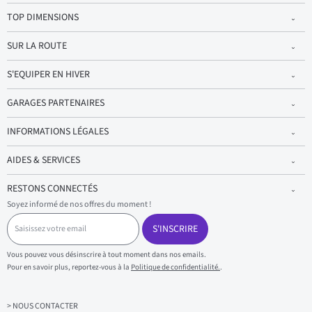
TOP DIMENSIONS
SUR LA ROUTE
S'EQUIPER EN HIVER
GARAGES PARTENAIRES
INFORMATIONS LÉGALES
AIDES & SERVICES
RESTONS CONNECTÉS
Soyez informé de nos offres du moment !
S
a
S'INSCRIRE
i
s
Vous pouvez vous désinscrire à tout moment dans nos emails.
i
Pour en savoir plus, reportez-vous à la
Politique de confidentialité.
.
s
s
e
z
> NOUS CONTACTER