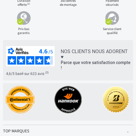
Livraison
350 centres
Paiement
(1)
offerte
de montage
sécurisés
Prix bas
Service client
garantis
qualifié
NOS CLIENTS NOUS ADORENT
♥
Parce que votre satisfaction compte
!
(3)
4,6/5 basé sur 623 avis
TOP MARQUES