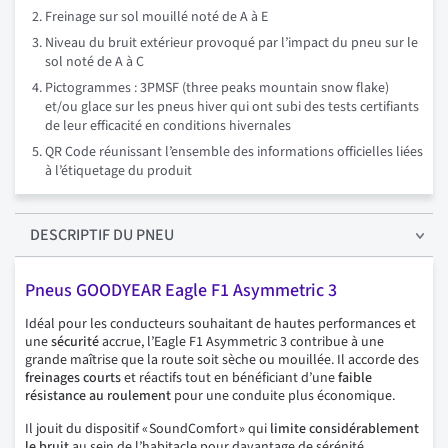
Freinage sur sol mouillé noté de A à E
Niveau du bruit extérieur provoqué par l’impact du pneu sur le
sol noté de A à C
Pictogrammes : 3PMSF (three peaks mountain snow flake)
et/ou glace sur les pneus hiver qui ont subi des tests certifiants
de leur efficacité en conditions hivernales
QR Code réunissant l’ensemble des informations officielles liées
à l’étiquetage du produit
DESCRIPTIF
DU PNEU
Pneus GOODYEAR Eagle F1 Asymmetric 3
Idéal pour les conducteurs souhaitant de hautes performances et
une
sécurité
accrue, l’Eagle F1 Asymmetric 3 contribue à une
grande maîtrise que la route soit sèche ou mouillée. Il accorde des
freinages courts
et réactifs tout en bénéficiant d’une
faible
résistance au roulement
pour une conduite plus économique.
Il jouit du dispositif « SoundComfort » qui
limite considérablement
le bruit
au sein de l’habitacle pour davantage de sérénité.