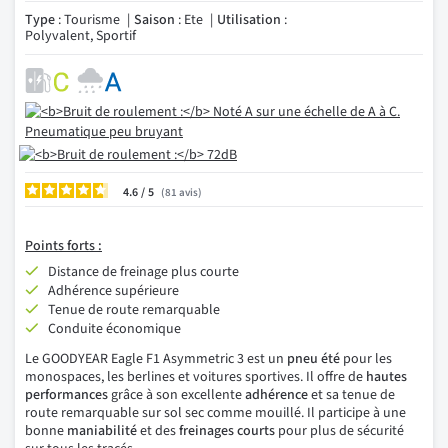
Type
: Tourisme
Saison
: Ete
Utilisation
:
Polyvalent, Sportif
4.6
/
81
avis
Points
forts :
Distance de freinage plus courte
Adhérence supérieure
Tenue de route remarquable
Conduite économique
Le GOODYEAR Eagle F1 Asymmetric 3 est un
pneu été
pour les
monospaces, les berlines et voitures sportives. Il offre de
hautes
performances
grâce à son excellente
adhérence
et sa tenue de
route remarquable sur sol sec comme mouillé. Il participe à une
bonne
maniabilité
et des
freinages courts
pour plus de sécurité