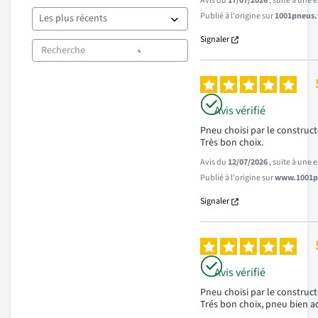
Avis du
17/07/2026
, suite à une
Publié à l'origine sur
1001pneus.f
Signaler
Avis vérifié
Pneu choisi par le constructe
Très bon choix.
Avis du
12/07/2026
, suite à une
Publié à l'origine sur
www.1001pn
Signaler
Avis vérifié
Pneu choisi par le constructe
Trés bon choix, pneu bien a