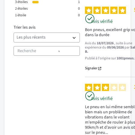
3
étoiles
1
2
étoiles
0
1
étoile
0
Avis vérifié
Trier les avis
Bon pneus, excellent grip voi
dans la durée
Avis du
18/07/2026
, suite à une
expérience du
09/06/2026
par
Sa
B.
Publié à l'origine sur
1001pneus.f
Signaler
Avis vérifié
Le pneu en lui même sembl
bien mais un problème de 
vibrations dans le volant 
m'empêche de rouler à plus
90km/h et d'avoir un avis obj
sur le pneu...