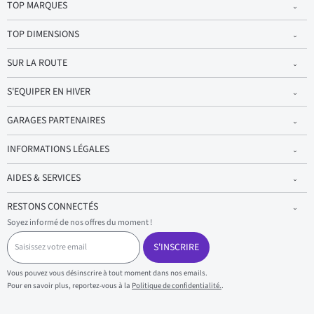
TOP MARQUES
TOP DIMENSIONS
SUR LA ROUTE
S'EQUIPER EN HIVER
GARAGES PARTENAIRES
INFORMATIONS LÉGALES
AIDES & SERVICES
RESTONS CONNECTÉS
Soyez informé de nos offres du moment !
S
a
S'INSCRIRE
i
s
Vous pouvez vous désinscrire à tout moment dans nos emails.
i
Pour en savoir plus, reportez-vous à la
Politique de confidentialité.
.
s
s