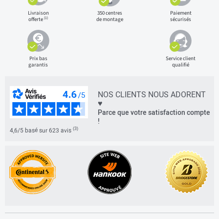
Livraison
350 centres
Paiement
(1)
offerte
de montage
sécurisés
Prix bas
Service client
garantis
qualifié
NOS CLIENTS NOUS ADORENT
♥
Parce que votre satisfaction compte
!
(3)
4,6/5 basé sur 623 avis