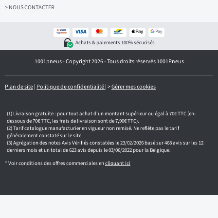
e
z
> NOUS CONTACTER
v
o
t
r
Achats & paiements 100% sécurisés
e
e
1001pneus - Copyright 2026 - Tous droits réservés 1001Pneus
m
a
i
l
Plan de site
|
Politique de confidentialité
|
>
Gérer mes cookies
Livraison gratuite : pour tout achat d'un montant supérieur ou égal à 70€ TTC (en-
dessous de 70€ TTC, les frais de livraison sont de 7,90€ TTC).
Tarif catalogue manufacturier en vigueur non remisé. Ne reflète pas le tarif
généralement constaté sur le site.
Agrégation des notes Avis Vérifiés constatées le 23/02/2026 basé sur 468 avis sur les 12
derniers mois et un total de 623 avis depuis le 03/06/2022 pour la Belgique.
* Voir conditions des offres commerciales en
cliquant ici