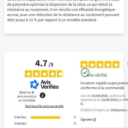
de polymère optimise la dispersion de la silice, ce qui réduit la
résistance au roulement. Il en résulte une efficacité énergétique
accrue, avec une réduction de la résistance au roulement pouvant
aller jusqu'à 15 % par rapport à un modèle standard.
4.7
/
5
Avis vérifié
livraison rapide.super.pneus
conforme à la commande
Basé sur
6
Avis du
01/08/2026
, suite à une
avis soumis à
expérience du
22/06/2026
par
Ph
un contrôle
D.
Voir tous les avis sur ce site
Publié à l'origine sur
1001pneus.f
5
étoiles
5
Signaler
4
étoiles
0