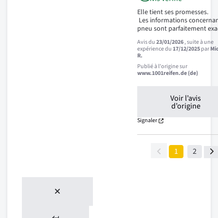
Elle tient ses promesses.

 Les informations concernant le 
pneu sont parfaitement exa
Avis du
23/01/2026
, suite à une
expérience du
17/12/2025
par
Mi
R.
Publié à l'origine sur
www.1001reifen.de (de)
Voir l’avis
d’origine
Signaler
1
2