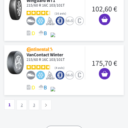
Winguard WT1
215/60 R 16C 103/101T
102,60 €
16
avis
VanContact Winter
215/60 R 16C 103/101T
175,70 €
4
avis
Page
Vous lisez actuellement la page
Page
Page
1
Suivant
2
3