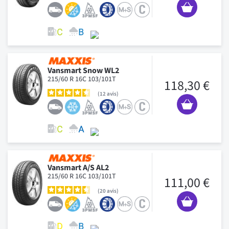
Vansmart Snow WL2
215/60 R 16C 103/101T
118,30 €
12
avis
Vansmart A/S AL2
215/60 R 16C 103/101T
111,00 €
20
avis