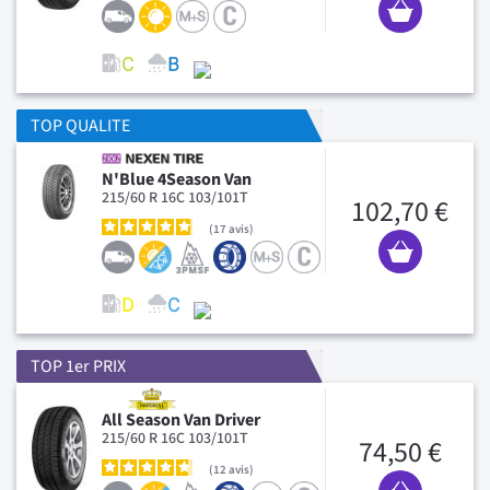
TOP QUALITE
N'Blue 4Season Van
215/60 R 16C 103/101T
102,70 €
17
avis
TOP 1er PRIX
All Season Van Driver
215/60 R 16C 103/101T
74,50 €
12
avis