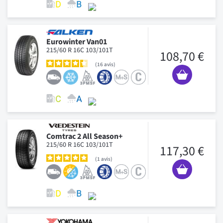
Eurowinter Van01
215/60 R 16C 103/101T
108,70 €
16
avis
Comtrac 2 All Season+
215/60 R 16C 103/101T
117,30 €
1
avis