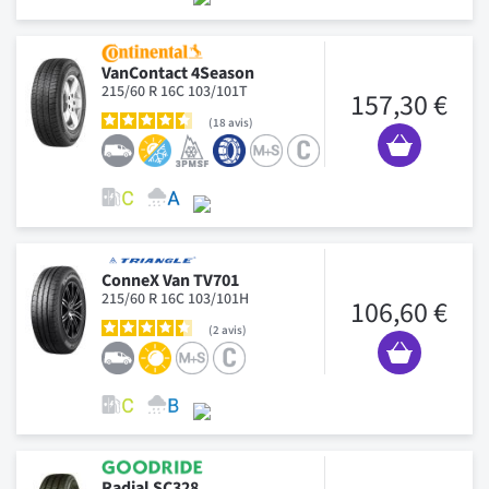
VanContact 4Season
215/60 R 16C 103/101T
157,30 €
18
avis
ConneX Van TV701
215/60 R 16C 103/101H
106,60 €
2
avis
Radial SC328