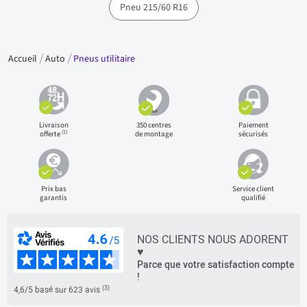
Pneu 215/60 R16
Accueil
Auto
Pneus utilitaire
Livraison
350 centres
Paiement
(1)
offerte
de montage
sécurisés
Prix bas
Service client
garantis
qualifié
NOS CLIENTS NOUS ADORENT
♥
Parce que votre satisfaction compte
!
(3)
4,6/5 basé sur 623 avis