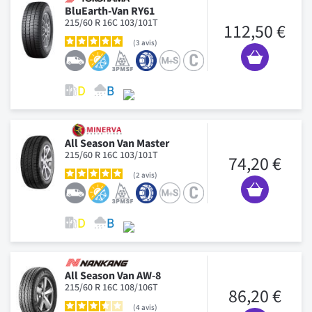
BluEarth-Van RY61
215/60 R 16C 103/101T
112,50 €
3
avis
All Season Van Master
215/60 R 16C 103/101T
74,20 €
2
avis
All Season Van AW-8
215/60 R 16C 108/106T
86,20 €
4
avis