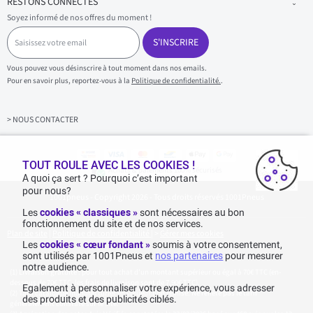
RESTONS CONNECTÉS
Soyez informé de nos offres du moment !
S
a
S'INSCRIRE
i
s
Vous pouvez vous désinscrire à tout moment dans nos emails.
i
Pour en savoir plus, reportez-vous à la
Politique de confidentialité.
.
s
s
e
z
> NOUS CONTACTER
v
o
t
r
TOUT ROULE AVEC LES COOKIES !
Achats & paiements 100% sécurisés
e
A quoi ça sert ? Pourquoi c’est important
e
pour nous?
1001pneus - Copyright 2026 - Tous droits réservés 1001Pneus
m
a
Les
cookies « classiques »
sont nécessaires au bon
i
fonctionnement du site et de nos services.
l
Plan de site
|
Politique de confidentialité
|
>
Gérer mes cookies
Les
cookies « cœur fondant »
soumis à votre consentement,
sont utilisés par 1001Pneus et
nos partenaires
pour mesurer
notre audience.
Livraison gratuite : pour tout achat d'un montant supérieur ou égal à 70€ TTC (en-
dessous de 70€ TTC, les frais de livraison sont de 7,90€ TTC).
Egalement à personnaliser votre expérience, vous adresser
Tarif catalogue manufacturier en vigueur non remisé. Ne reflète pas le tarif
des produits et des publicités ciblés.
généralement constaté sur le site.