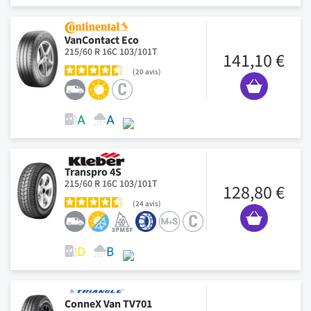
VanContact Eco
215/60 R 16C 103/101T
141,10 €
20
avis
Transpro 4S
215/60 R 16C 103/101T
128,80 €
24
avis
ConneX Van TV701