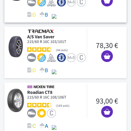
A/S Van Saver
215/60 R 16C 103/101T
78,30 €
44
avis
Roadian CT8
215/60 R 16C 108/106T
93,00 €
169
avis