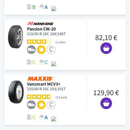
Passion CW-20
215/60 R 16C 108/106T
82,10 €
1
avis
Vansmart MCV3+
215/60 R 16C 103/101T
129,90 €
13
avis