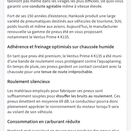
failliront pas même dans les virages les plus difficiles. De quoi vous
garantir une
conduite agréable
même à vitesse élevée.
Fort de ses 150 années d’existence, Hankook produit une large
variété de pneumatiques destinés aux véhicules de tourisme, SUV,
poids lourds et même aux avions. Aujourd’hui, le manufacturier
renouvelle sa gamme de pneus été en vous proposant
notamment le Ventus Prime 4 K135.
Adhérence et freinage optimisés sur chaussée humide
En tant que pneu été premium, le Ventus Prime 4 K135 a été muni
d’une bande de roulement vous protégeant contre l’aquaplaning.
En temps de pluie, ces pneus gardent un contact constant avec la
chaussée pour une
tenue de route irréprochable
.
Roulement silencieux
Les matériaux employés pour fabriquer ces pneus sont
suffisamment souples pour
étouffer les bruits au roulement
. Ces
pneus émettent en moyenne 69 dB. Le conducteur pourra donc
pleinement apprécier le ronronnement du moteur lorsqu’il sera
au volant de son véhicule.
Consommation en carburant réduite