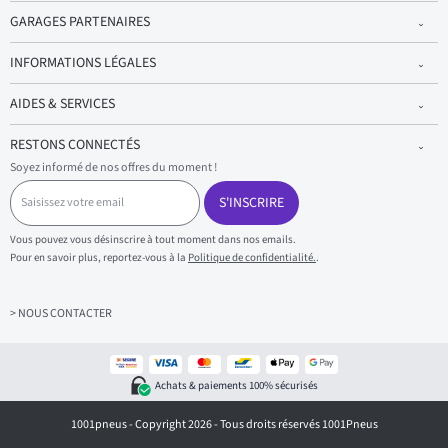
GARAGES PARTENAIRES
INFORMATIONS LÉGALES
AIDES & SERVICES
RESTONS CONNECTÉS
Soyez informé de nos offres du moment !
S
a
S'INSCRIRE
i
s
Vous pouvez vous désinscrire à tout moment dans nos emails.
i
Pour en savoir plus, reportez-vous à la
Politique de confidentialité.
.
s
s
e
z
> NOUS CONTACTER
v
o
t
r
Achats & paiements 100% sécurisés
e
e
1001pneus - Copyright 2026 - Tous droits réservés 1001Pneus
m
a