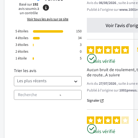
Avis du
06/08/2026
, suite à une
Basé sur
192
avis soumis à
Publié à l'origine sur
www.1001re
un contrôle
Voir tous les avis sur ce site
Voir l’avis d’ori
5
étoiles
150
4
étoiles
34
3
étoiles
3
2
étoiles
0
1
étoile
5
Avis vérifié
Aucun bruit de roulement, t
Trier les avis
de route...A suivre
Avis du
27/07/2026
, suite à une
Publié à l'origine sur
1001pneus.f
Signaler
Avis vérifié