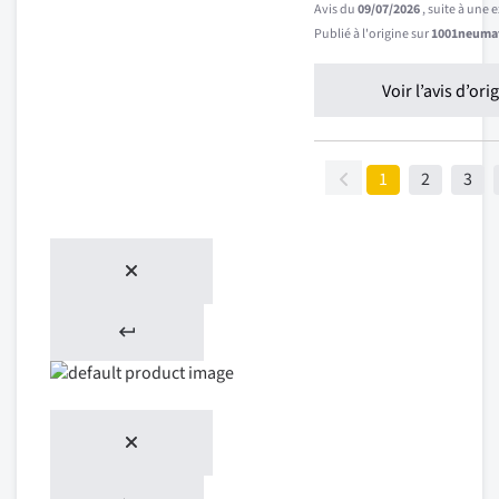
Avis du
09/07/2026
, suite à une
Publié à l'origine sur
1001neumat
Voir l’avis d’ori
1
2
3