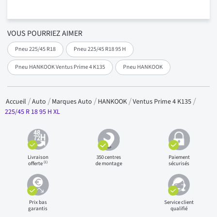
VOUS POURRIEZ AIMER
Pneu 225/45 R18
Pneu 225/45 R18 95 H
Pneu HANKOOK Ventus Prime 4 K135
Pneu HANKOOK
Accueil
Auto
Marques Auto
HANKOOK
Ventus Prime 4 K135
225/45 R 18 95 H XL
Livraison
350 centres
Paiement
(1)
offerte
de montage
sécurisés
Prix bas
Service client
garantis
qualifié