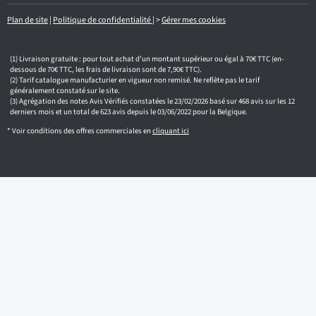
i
l
Plan de site
|
Politique de confidentialité
|
>
Gérer mes cookies
Livraison gratuite : pour tout achat d'un montant supérieur ou égal à 70€ TTC (en-
dessous de 70€ TTC, les frais de livraison sont de 7,90€ TTC).
Tarif catalogue manufacturier en vigueur non remisé. Ne reflète pas le tarif
généralement constaté sur le site.
Agrégation des notes Avis Vérifiés constatées le 23/02/2026 basé sur 468 avis sur les 12
derniers mois et un total de 623 avis depuis le 03/06/2022 pour la Belgique.
* Voir conditions des offres commerciales en
cliquant ici