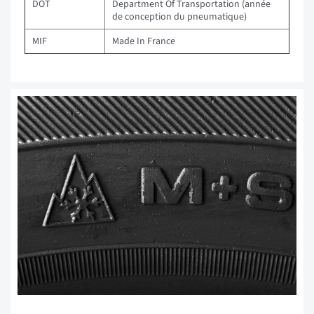
DOT
Department Of Transportation (année
de conception du pneumatique)
MIF
Made In France