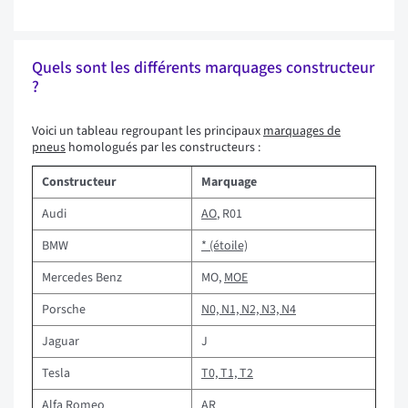
Quels sont les différents marquages constructeur
?
Voici un tableau regroupant les principaux
marquages de
pneus
homologués par les constructeurs :
Constructeur
Marquage
Audi
AO
, R01
BMW
* (étoile)
Mercedes Benz
MO,
MOE
Porsche
N0, N1, N2, N3, N4
Jaguar
J
Tesla
T0, T1, T2
Alfa Romeo
AR