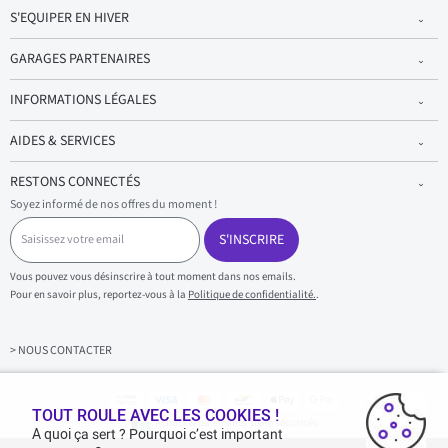
S'EQUIPER EN HIVER
GARAGES PARTENAIRES
INFORMATIONS LÉGALES
AIDES & SERVICES
RESTONS CONNECTÉS
Soyez informé de nos offres du moment !
S
a
S'INSCRIRE
i
s
Vous pouvez vous désinscrire à tout moment dans nos emails.
i
Pour en savoir plus, reportez-vous à la
Politique de confidentialité.
.
s
s
e
z
> NOUS CONTACTER
v
o
t
r
TOUT ROULE AVEC LES COOKIES !
Achats & paiements 100% sécurisés
e
A quoi ça sert ? Pourquoi c’est important
e