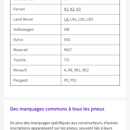
Ferrari
K1, K2, K3
Land Rover
LR
, LR1, LR2, LR3
Volkswagen
VW
Volvo
VOL
Maserati
MGT
Toyota
TO
Renault
A, RE, RE1, RE2
Peugeot
PE, PE1
Des marquages communs à tous les pneus
En plus des marquages spécifiques aux constructeurs, d’autres
inscriptions apparaissent sur les pneus, souvent liés à leurs