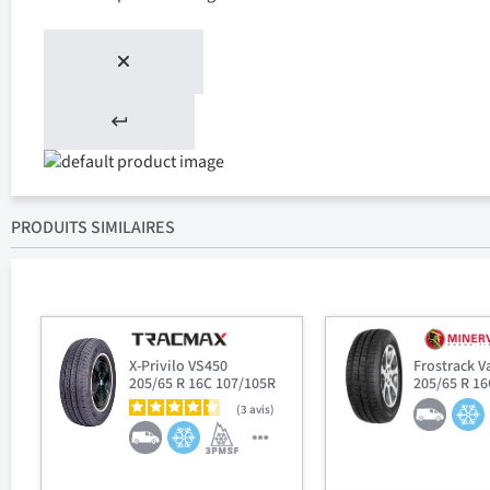
PRODUITS SIMILAIRES
X-Privilo VS450
Frostrack V
205/65 R 16C 107/105R
205/65 R 1
3
avis