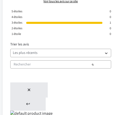
Voir tous les avis sur ce site
5
étoiles
0
4
étoiles
0
3
étoiles
1
2
étoiles
0
1
étoile
0
Trier les avis