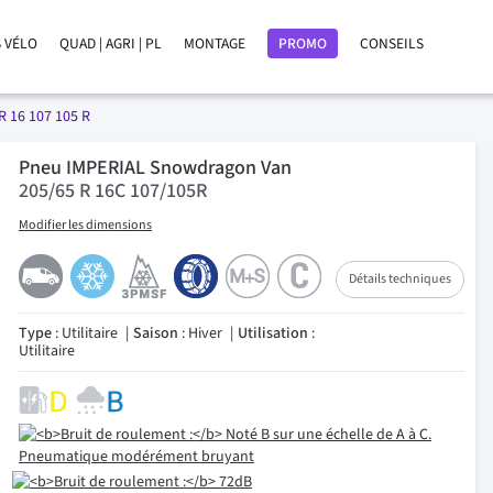
 VÉLO
QUAD | AGRI | PL
MONTAGE
PROMO
CONSEILS
R 16 107 105 R
Pneu IMPERIAL Snowdragon Van
205/65 R 16C 107/105R
Modifier les dimensions
Détails techniques
Type
: Utilitaire
Saison
: Hiver
Utilisation
:
Utilitaire