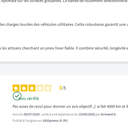
timale sur les surfaces glissantes. La bande de roulement directionnelle fav
les charges lourdes des véhicules utilitaires. Cette robustesse garantit une
u les artisans cherchant un pneu hiver fiable. Il combine sécurité, longévi
3
/
5
Avis vérifié
Pas assez de recul pour donner un avis objectif , j' ai fait 4000 km et il
Avis du
05/07/2025
, suite à une expérience du
23/05/2025
par
Armand G.
Publié à l'origine sur
1001pneus.fr (fr)