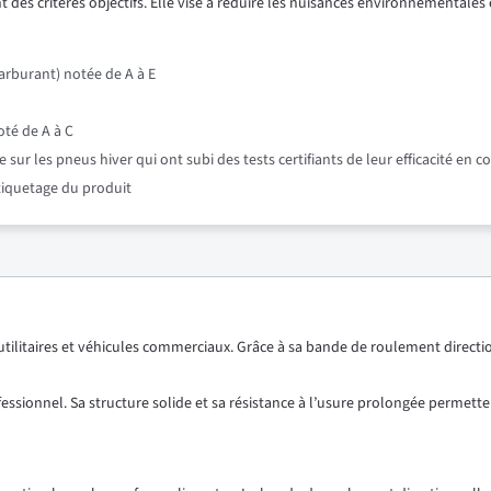
 des critères objectifs. Elle vise à réduire les nuisances environnementales e
rburant) notée de A à E
oté de A à C
r les pneus hiver qui ont subi des tests certifiants de leur efficacité en c
étiquetage du produit
litaires et véhicules commerciaux. Grâce à sa bande de roulement directionne
fessionnel. Sa structure solide et sa résistance à l’usure prolongée permet