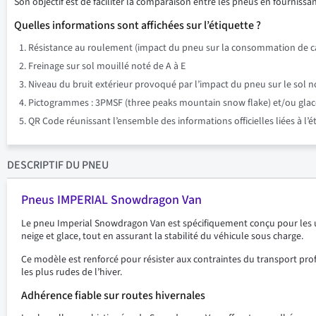
Son objectif est de faciliter la comparaison entre les pneus en fournissant
Quelles informations sont affichées sur l’étiquette ?
Résistance au roulement (impact du pneu sur la consommation de ca
Freinage sur sol mouillé noté de A à E
Niveau du bruit extérieur provoqué par l’impact du pneu sur le sol n
Pictogrammes : 3PMSF (three peaks mountain snow flake) et/ou glace su
QR Code réunissant l’ensemble des informations officielles liées à l’
DESCRIPTIF
DU PNEU
Pneus IMPERIAL Snowdragon Van
Le pneu Imperial Snowdragon Van est spécifiquement conçu pour les uti
neige et glace, tout en assurant la stabilité du véhicule sous charge.
Ce modèle est renforcé pour résister aux contraintes du transport pro
les plus rudes de l’hiver.
Adhérence fiable sur routes hivernales