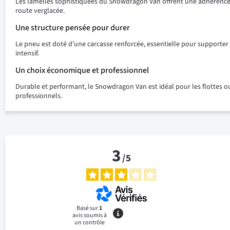
Les lamelles sophistiquées du Snowdragon Van offrent une adhérence op
route verglacée.
Une structure pensée pour durer
Le pneu est doté d’une carcasse renforcée, essentielle pour supporter 
intensif.
Un choix économique et professionnel
Durable et performant, le Snowdragon Van est idéal pour les flottes o
professionnels.
3
/
5
Basé sur
1
avis soumis à
un contrôle