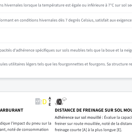
ns hivernales lorsque la température est égale ou inférieure à 7°C sur sol se
mant en conditions hivernales dès 7 degrés Celsius, satisfait aux exigence
ités d'adhérence spécifiques sur sols meubles tels que la boue et la neig
es utilitaires légers tels que les fourgonnettes et fourgons. Sa structure 
CARBURANT
DISTANCE DE FREINAGE SUR SOL MO
)
Adhérence sur sol mouillé :
Évalue la capac
dique l’impact du pneu sur la
freiner sur route mouillée, noté de la distan
ant, noté de consommation
freinage courte [A] à la plus longue [E].