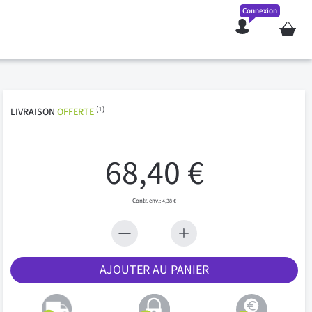
Connexion
Mon pan
(1)
LIVRAISON
OFFERTE
68,40 €
4,38 €
AJOUTER AU PANIER