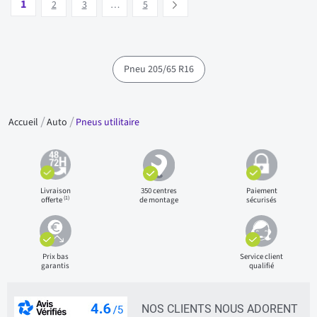
1
Suivant
2
3
…
5
Pneu 205/65 R16
Accueil
Auto
Pneus utilitaire
Livraison
350 centres
Paiement
(1)
offerte
de montage
sécurisés
Prix bas
Service client
garantis
qualifié
NOS CLIENTS NOUS ADORENT