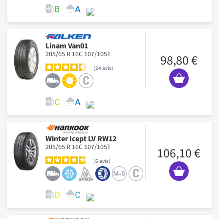
Linam Van01
205/65 R 16C 107/105T
98,80 €
24
avis
Winter Icept LV RW12
205/65 R 16C 107/105T
106,10 €
6
avis