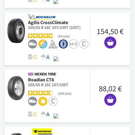
Agilis CrossClimate
205/65 R 16C 107/105T (103T)
154,50 €
45
avis
Roadian CT8
205/65 R 16C 107/105T
88,02 €
169
avis