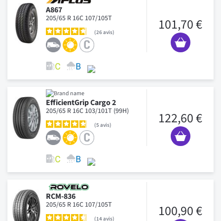
A867
205/65 R 16C 107/105T
101,70 €
26
avis
EfficientGrip Cargo 2
205/65 R 16C 103/101T (99H)
122,60 €
5
avis
RCM-836
205/65 R 16C 107/105T
100,90 €
14
avis