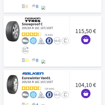
Snowproof C
205/65 R 16C 107/105T
115,50 €
5
avis
Eurowinter Van01
205/65 R 16C 107/105T
104,10 €
16
avis