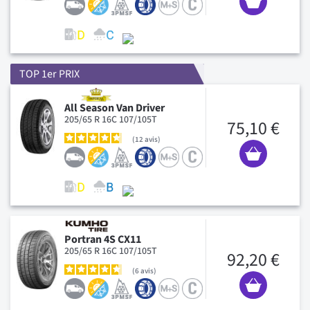
TOP 1er PRIX
All Season Van Driver
205/65 R 16C 107/105T
75,10 €
12
avis
Portran 4S CX11
205/65 R 16C 107/105T
92,20 €
6
avis