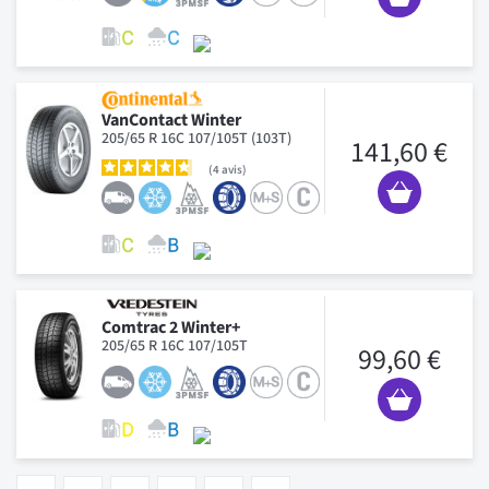
VanContact Winter
205/65 R 16C 107/105T (103T)
141,60 €
4
avis
Comtrac 2 Winter+
205/65 R 16C 107/105T
99,60 €
Page
Vous lisez actuellement la page
Page
Page
Page