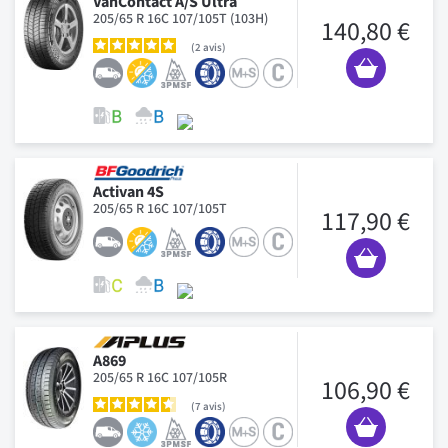
VanContact A/S Ultra
205/65 R 16C 107/105T (103H)
140,80 €
2
avis
Activan 4S
205/65 R 16C 107/105T
117,90 €
A869
205/65 R 16C 107/105R
106,90 €
7
avis