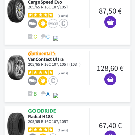
CargoSpeed Evo
205/65 R 16C 107/105T
87,50 €
1
avis
VanContact Ultra
205/65 R 16C 107/105T (103T)
128,60 €
2
avis
Radial H188
205/65 R 16C 107/105T
67,40 €
1
avis