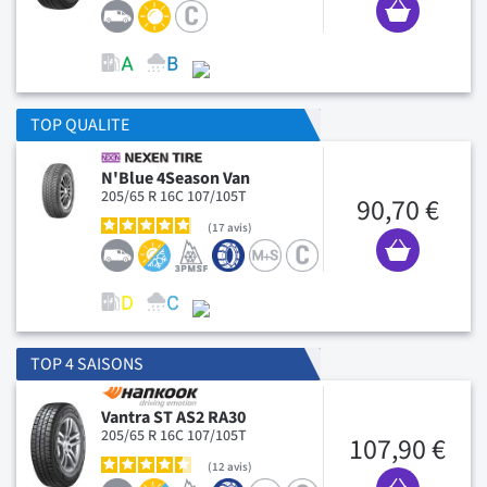
TOP QUALITE
N'Blue 4Season Van
205/65 R 16C 107/105T
90,70 €
17
avis
TOP 4 SAISONS
Vantra ST AS2 RA30
205/65 R 16C 107/105T
107,90 €
12
avis