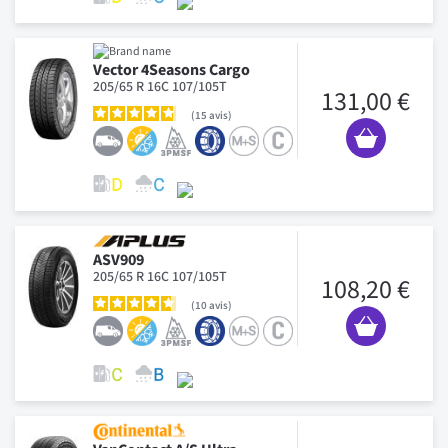
Vector 4Seasons Cargo
205/65 R 16C 107/105T
131,00 €
15
avis
ASV909
205/65 R 16C 107/105T
108,20 €
10
avis