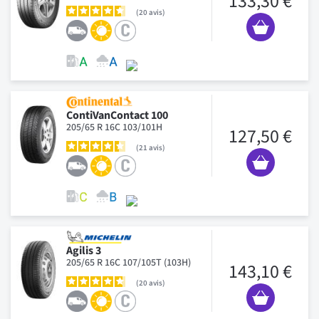
133,30 €
20
avis
ContiVanContact 100
205/65 R 16C 103/101H
127,50 €
21
avis
Agilis 3
205/65 R 16C 107/105T (103H)
143,10 €
20
avis