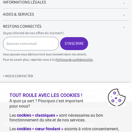
INFORMATIONS LÉGALES
AIDES & SERVICES
RESTONS CONNECTÉS
Soyez informé de nos offres du moment !
S
a
S'INSCRIRE
i
s
Vous pouvez vous désinscrire à tout moment dans nos emails.
i
Pour en savoir plus, reportez-vous à la
Politique de confidentialité.
.
s
s
e
z
> NOUS CONTACTER
v
o
t
r
TOUT ROULE AVEC LES COOKIES !
Achats & paiements 100% sécurisés
e
A quoi ça sert ? Pourquoi c’est important
e
pour nous?
1001pneus - Copyright 2026 - Tous droits réservés 1001Pneus
m
a
Les
cookies « classiques »
sont nécessaires au bon
i
fonctionnement du site et de nos services.
l
Plan de site
|
Politique de confidentialité
|
>
Gérer mes cookies
Les
cookies « cœur fondant »
soumis à votre consentement,