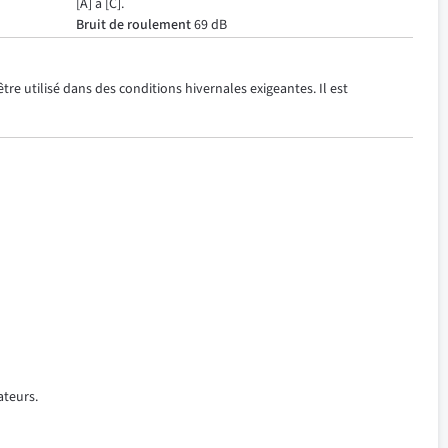
[A] à [C].
Bruit de roulement
69 dB
re utilisé dans des conditions hivernales exigeantes. Il est
ateurs.