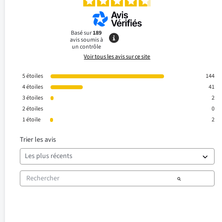
Basé sur
189
avis soumis à
un contrôle
Voir tous les avis sur ce site
5
étoiles
144
4
étoiles
41
3
étoiles
2
2
étoiles
0
1
étoile
2
Trier les avis