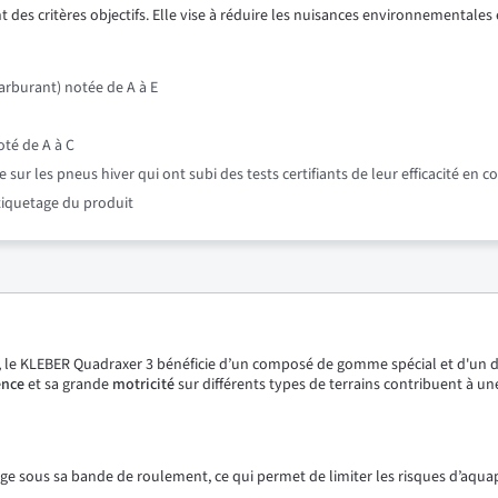
 des critères objectifs. Elle vise à réduire les nuisances environnementales e
rburant) notée de A à E
oté de A à C
r les pneus hiver qui ont subi des tests certifiants de leur efficacité en c
étiquetage du produit
 le KLEBER Quadraxer 3 bénéficie d’un composé de gomme spécial et d'un d
ence
et sa grande
motricité
sur différents types de terrains contribuent à une
neige sous sa bande de roulement, ce qui permet de limiter les risques d’aqu