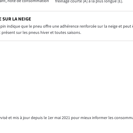
ant, noté de consommation
freinage courte [A] à la plus longue [E].
 SUR LA NEIGE
in indique que le pneu offre une adhérence renforcée sur la neige et peut êt
présent sur les pneus hiver et toutes saisons.
révisé et mis à jour depuis le 1er mai 2021 pour mieux informer les consomm