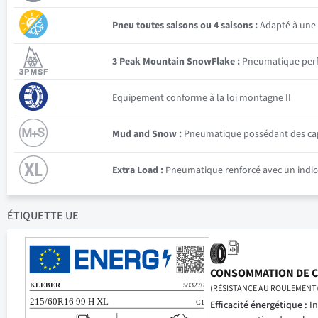
Pneu toutes saisons ou 4 saisons :
Adapté à une 
3 Peak Mountain SnowFlake :
Pneumatique perfor
Equipement conforme à la loi montagne II
Mud and Snow :
Pneumatique possédant des capac
Extra Load :
Pneumatique renforcé avec un indice
ÉTIQUETTE UE
CONSOMMATION DE 
(RÉSISTANCE AU ROULEMENT
Efficacité énergétique :
In