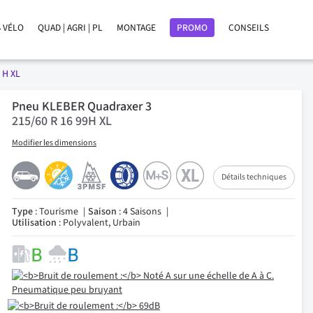
 VÉLO
QUAD | AGRI | PL
MONTAGE
PROMO
CONSEILS
 H XL
Pneu KLEBER Quadraxer 3
215/60 R 16 99H XL
Modifier les dimensions
Détails techniques
Type
: Tourisme
Saison
: 4 Saisons
Utilisation
: Polyvalent, Urbain