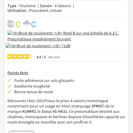
Type
: Tourisme
Saison
: 4 Saisons
Utilisation
: Polyvalent, Urbain
4.4
/
46
avis
Points forts
Forte adhérence sur sols glissants
Excellente longévité
Bonne tenue de route
Découvrez chez 1001Pneus le pneu 4 saisons homologué
notamment pour un usage en hiver (marquage
3PMSF
) de la
marque
KUMHO
, le
Solus 4S HA31
. Ce pneumatique destiné aux
citadines, monospaces et berlines dispose d’excellente capacité sur
route enneigée ou mouillée avec son profil en V.