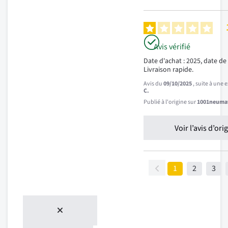
Avis vérifié
Date d'achat : 2025, date de 
Livraison rapide.
Avis du
09/10/2025
, suite à une
C.
Publié à l'origine sur
1001neumat
Voir l’avis d’ori
1
2
3