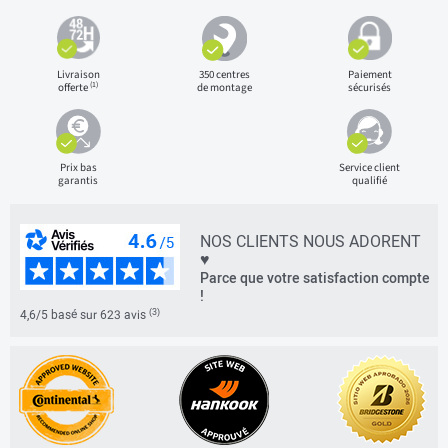
Livraison
350 centres
Paiement
(1)
offerte
de montage
sécurisés
Prix bas
Service client
garantis
qualifié
NOS CLIENTS NOUS ADORENT
♥
Parce que votre satisfaction compte
!
(3)
4,6/5 basé sur 623 avis