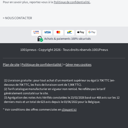
i
Pour en savoir plus, reportez-vous à la
Politique de confidentialité.
.
s
s
e
z
> NOUS CONTACTER
v
o
t
r
Achats & paiements 100% sécurisés
e
e
1001pneus - Copyright 2026 - Tous droits réservés 1001Pneus
m
a
i
l
Plan de site
|
Politique de confidentialité
|
>
Gérer mes cookies
Livraison gratuite : pour tout achat d'un montant supérieur ou égal à 70€ TTC (en-
dessous de 70€ TTC, les frais de livraison sont de 7,90€ TTC).
Tarif catalogue manufacturier en vigueur non remisé. Ne reflète pas le tarif
généralement constaté sur le site.
Agrégation des notes Avis Vérifiés constatées le 23/02/2026 basé sur 468 avis sur les 12
derniers mois et un total de 623 avis depuis le 03/06/2022 pour la Belgique.
* Voir conditions des offres commerciales en
cliquant ici