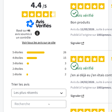
4.4
/
5
Avis vérifié
Bon produits
Avis du
11/05/2026
, suite à une
Basé sur
46
avis soumis à
Publié à l'origine sur
1001pneus.f
un contrôle
Voir tous les avis sur ce site
Signaler
5
étoiles
26
4
étoiles
15
3
étoiles
3
Avis vérifié
2
étoiles
0
1
étoile
2
j'en ai déjà eu j'en étais co
Avis du
24/02/2026
, suite à une
Trier les avis
Publié à l'origine sur
1001pneus.f
Signaler