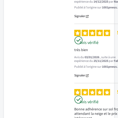
expérience du
14/12/2025
par
Na
Publié à l'origine sur
1001pneus.f
Signaler
Avis vérifié
très bien
Avis du
03/01/2026
, suite à une
expérience du
25/11/2025
par
Fab
Publié à l'origine sur
1001pneus.f
Signaler
Avis vérifié
Bonne adhérence sur sol fro
attendant la neige et le prix 