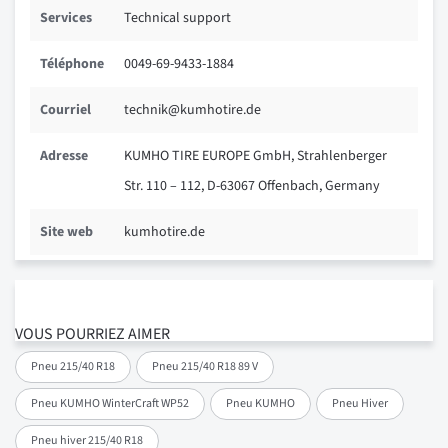
Services
Technical support
Téléphone
0049-69-9433-1884
Courriel
technik@kumhotire.de
Adresse
KUMHO TIRE EUROPE GmbH, Strahlenberger
Str. 110 – 112, D-63067 Offenbach, Germany
Site web
kumhotire.de
VOUS POURRIEZ AIMER
Pneu 215/40 R18
Pneu 215/40 R18 89 V
Pneu KUMHO WinterCraft WP52
Pneu KUMHO
Pneu Hiver
Pneu hiver 215/40 R18