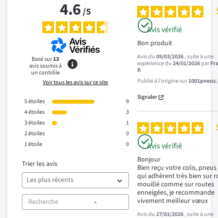
4.6
/
5
Avis vérifié
Bon produit
Avis du
05/03/2026
, suite à une
Basé sur
13
expérience du
24/01/2026
par
Fr
avis soumis à
P.
un contrôle
Publié à l'origine sur
1001pneus.f
Voir tous les avis sur ce site
Signaler
5
étoiles
9
4
étoiles
3
3
étoiles
1
2
étoiles
0
1
étoile
0
Avis vérifié
Bonjour 

Trier les avis
Bien reçu votre colis, pneus 
qui adhèrent très bien sur r
mouillé comme sur routes 
enneigées, je recommande 
vivement meilleur vœux
Avis du
27/01/2026
, suite à une