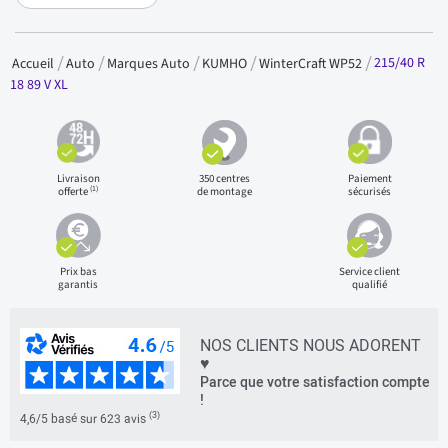
215/40 R
Accueil
Auto
Marques Auto
KUMHO
WinterCraft WP52
18 89 V XL
Livraison
350 centres
Paiement
(1)
offerte
de montage
sécurisés
Prix bas
Service client
garantis
qualifié
NOS CLIENTS NOUS ADORENT
♥
Parce que votre satisfaction compte
!
(3)
4,6/5 basé sur 623 avis