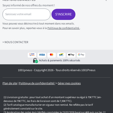
Soyez informé de nos offres du moment !
S
a
S'INSCRIRE
i
s
Vous pouvez vous désinscrire à tout moment dans nos emails.
i
Pour en savoir plus, reportez-vous à la
Politique de confidentialité.
.
s
s
e
z
> NOUS CONTACTER
v
o
t
r
Achats & paiements 100% sécurisés
e
e
1001pneus - Copyright 2026 - Tous droits réservés 1001Pneus
m
a
i
l
Plan de site
|
Politique de confidentialité
|
>
Gérer mes cookies
Livraison gratuite : pour tout achat d'un montant supérieur ou égal à 70€ TTC (en-
dessous de 70€ TTC, les frais de livraison sont de 7,90€ TTC).
Tarif catalogue manufacturier en vigueur non remisé. Ne reflète pas le tarif
généralement constaté sur le site.
Agrégation des notes Avis Vérifiés constatées le 23/02/2026 basé sur 468 avis sur les 12