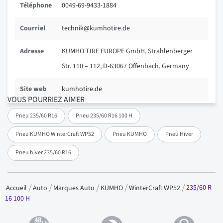
Téléphone
0049-69-9433-1884
Courriel
technik@kumhotire.de
Adresse
KUMHO TIRE EUROPE GmbH, Strahlenberger
Str. 110 – 112, D-63067 Offenbach, Germany
Site web
kumhotire.de
VOUS POURRIEZ AIMER
Pneu 235/60 R16
Pneu 235/60 R16 100 H
Pneu KUMHO WinterCraft WP52
Pneu KUMHO
Pneu Hiver
Pneu hiver 235/60 R16
235/60 R
Accueil
Auto
Marques Auto
KUMHO
WinterCraft WP52
16 100 H