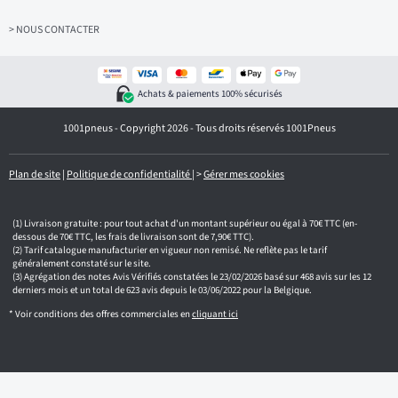
s
e
z
> NOUS CONTACTER
v
o
t
r
Achats & paiements 100% sécurisés
e
e
1001pneus - Copyright 2026 - Tous droits réservés 1001Pneus
m
a
i
l
Plan de site
|
Politique de confidentialité
|
>
Gérer mes cookies
Livraison gratuite : pour tout achat d'un montant supérieur ou égal à 70€ TTC (en-
dessous de 70€ TTC, les frais de livraison sont de 7,90€ TTC).
Tarif catalogue manufacturier en vigueur non remisé. Ne reflète pas le tarif
généralement constaté sur le site.
Agrégation des notes Avis Vérifiés constatées le 23/02/2026 basé sur 468 avis sur les 12
derniers mois et un total de 623 avis depuis le 03/06/2022 pour la Belgique.
* Voir conditions des offres commerciales en
cliquant ici