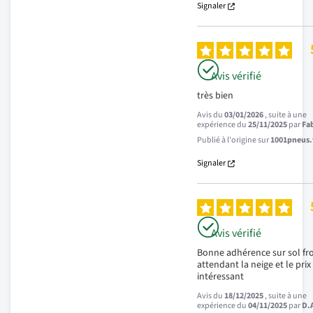
Signaler
Avis vérifié
très bien
Avis du
03/01/2026
, suite à une
expérience du
25/11/2025
par
Fab
Publié à l'origine sur
1001pneus.f
Signaler
Avis vérifié
Bonne adhérence sur sol fro
attendant la neige et le prix 
intéressant
Avis du
18/12/2025
, suite à une
expérience du
04/11/2025
par
D.