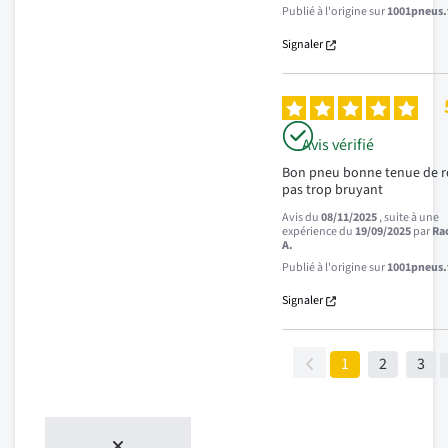
Publié à l'origine sur
1001pneus.f
Signaler
Avis vérifié
Bon pneu bonne tenue de r
pas trop bruyant
Avis du
08/11/2025
, suite à une
expérience du
19/09/2025
par
Ra
A.
Publié à l'origine sur
1001pneus.f
Signaler
1
2
3