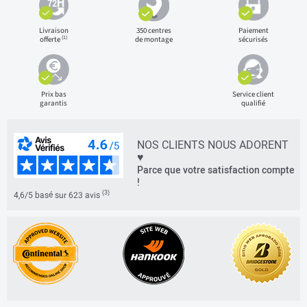
Livraison
350 centres
Paiement
(1)
offerte
de montage
sécurisés
Prix bas
Service client
garantis
qualifié
NOS CLIENTS NOUS ADORENT
♥
Parce que votre satisfaction compte
!
(3)
4,6/5 basé sur 623 avis