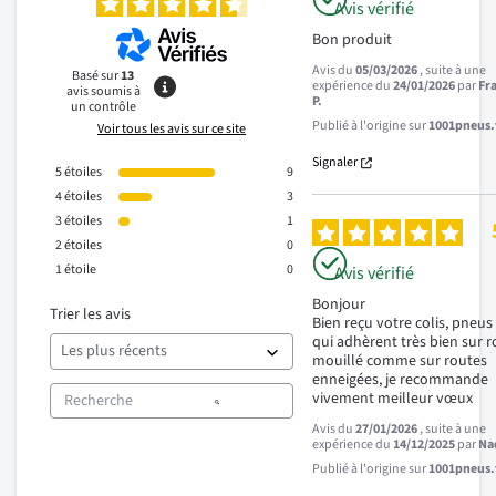
Avis vérifié
Bon produit
Avis du
05/03/2026
, suite à une
Basé sur
13
expérience du
24/01/2026
par
Fr
avis soumis à
P.
un contrôle
Publié à l'origine sur
1001pneus.f
Voir tous les avis sur ce site
Signaler
5
étoiles
9
4
étoiles
3
3
étoiles
1
2
étoiles
0
1
étoile
0
Avis vérifié
Bonjour 

Trier les avis
Bien reçu votre colis, pneus 
qui adhèrent très bien sur r
mouillé comme sur routes 
enneigées, je recommande 
vivement meilleur vœux
Avis du
27/01/2026
, suite à une
expérience du
14/12/2025
par
Na
Publié à l'origine sur
1001pneus.f