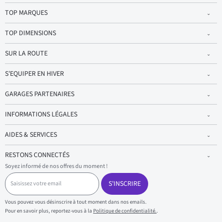
TOP MARQUES
TOP DIMENSIONS
SUR LA ROUTE
S'EQUIPER EN HIVER
GARAGES PARTENAIRES
INFORMATIONS LÉGALES
AIDES & SERVICES
RESTONS CONNECTÉS
Soyez informé de nos offres du moment !
S
a
S'INSCRIRE
i
s
Vous pouvez vous désinscrire à tout moment dans nos emails.
i
Pour en savoir plus, reportez-vous à la
Politique de confidentialité.
.
s