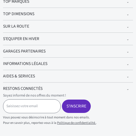
TOP MARQUES
TOP DIMENSIONS
SUR LA ROUTE
S'EQUIPER EN HIVER
GARAGES PARTENAIRES
INFORMATIONS LÉGALES
AIDES & SERVICES
RESTONS CONNECTÉS
Soyez informé de nos offres du moment !
S
a
S'INSCRIRE
i
s
Vous pouvez vous désinscrire à tout moment dans nos emails.
i
Pour en savoir plus, reportez-vous à la
Politique de confidentialité.
.
s
s
e