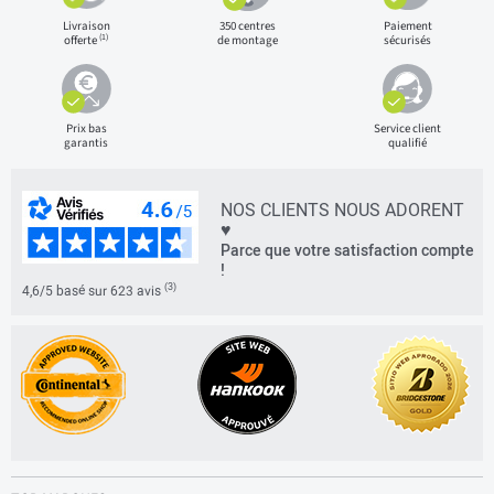
Livraison
350 centres
Paiement
(1)
offerte
de montage
sécurisés
Prix bas
Service client
garantis
qualifié
NOS CLIENTS NOUS ADORENT
♥
Parce que votre satisfaction compte
!
(3)
4,6/5 basé sur 623 avis