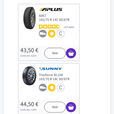
A867
165/70 R 14C 89/87R
27
avis
43,50 €
Voir
4,38 €
Tracforce NL106
165/70 R 14C 89/87R
44,50 €
Voir
4,38 €