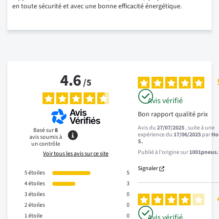
en toute sécurité et avec une bonne efficacité énergétique.
4.6
/
5
Avis vérifié
Bon rapport qualité prix
Avis du
27/07/2025
, suite à une
Basé sur
8
expérience du
17/06/2025
par
Ho
avis soumis à
S.
un contrôle
Publié à l'origine sur
1001pneus.f
Voir tous les avis sur ce site
Signaler
5
étoiles
5
4
étoiles
3
3
étoiles
0
2
étoiles
0
1
étoile
0
Avis vérifié