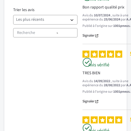
Bon rapport qualité prix
Trier les avis
Avis du
10/07/2024
, suite à une
expérience du
25/06/2024
par
A.
Publié à l'origine sur
1001pneus.f
Signaler
Avis vérifié
TRES BIEN
Avis du
14/09/2022
, suite à une
expérience du
28/08/2022
par
A.
Publié à l'origine sur
1001pneus.f
Signaler
Avis vérifié