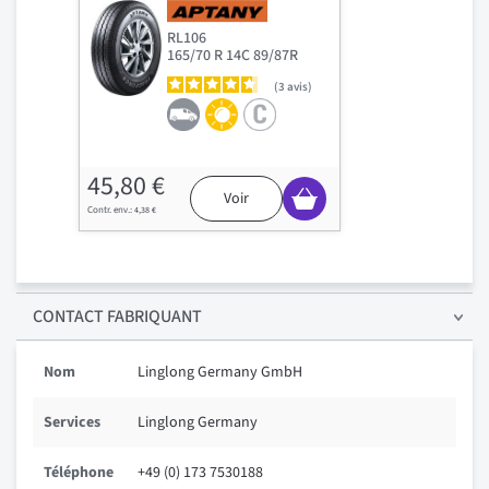
RL106
165/70 R 14C 89/87R
3
avis
45,80 €
Voir
4,38 €
CONTACT FABRIQUANT
Nom
Linglong Germany GmbH
Services
Linglong Germany
Téléphone
+49 (0) 173 7530188