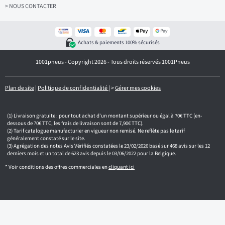
z
> NOUS CONTACTER
v
o
t
r
Achats & paiements 100% sécurisés
e
e
1001pneus - Copyright 2026 - Tous droits réservés 1001Pneus
m
a
i
l
Plan de site
|
Politique de confidentialité
|
>
Gérer mes cookies
Livraison gratuite : pour tout achat d'un montant supérieur ou égal à 70€ TTC (en-
dessous de 70€ TTC, les frais de livraison sont de 7,90€ TTC).
Tarif catalogue manufacturier en vigueur non remisé. Ne reflète pas le tarif
généralement constaté sur le site.
Agrégation des notes Avis Vérifiés constatées le 23/02/2026 basé sur 468 avis sur les 12
derniers mois et un total de 623 avis depuis le 03/06/2022 pour la Belgique.
* Voir conditions des offres commerciales en
cliquant ici