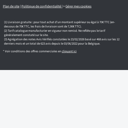
i
l
Plan de site
|
Politique de confidentialité
|
>
Gérer mes cookies
Livraison gratuite : pour tout achat d'un montant supérieur ou égal à 70€ TTC (en-
dessous de 70€ TTC, les frais de livraison sont de 7,90€ TTC).
Tarif catalogue manufacturier en vigueur non remisé. Ne reflète pas le tarif
généralement constaté sur le site.
Agrégation des notes Avis Vérifiés constatées le 23/02/2026 basé sur 468 avis sur les 12
derniers mois et un total de 623 avis depuis le 03/06/2022 pour la Belgique.
* Voir conditions des offres commerciales en
cliquant ici