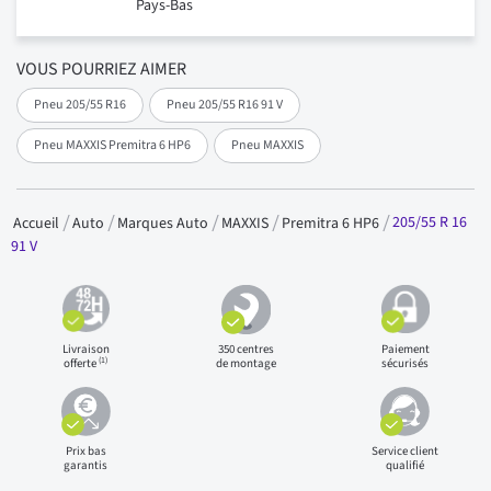
Pays-Bas
VOUS POURRIEZ AIMER
Pneu 205/55 R16
Pneu 205/55 R16 91 V
Pneu MAXXIS Premitra 6 HP6
Pneu MAXXIS
205/55 R 16
Accueil
Auto
Marques Auto
MAXXIS
Premitra 6 HP6
91 V
Livraison
350 centres
Paiement
(1)
offerte
de montage
sécurisés
Prix bas
Service client
garantis
qualifié