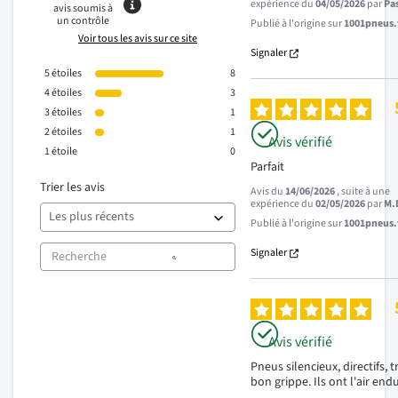
expérience du
04/05/2026
par
Pa
avis soumis à
un contrôle
Publié à l'origine sur
1001pneus.f
Voir tous les avis sur ce site
Signaler
5
étoiles
8
4
étoiles
3
3
étoiles
1
2
étoiles
1
Avis vérifié
1
étoile
0
Parfait
Trier les avis
Avis du
14/06/2026
, suite à une
expérience du
02/05/2026
par
M.
Publié à l'origine sur
1001pneus.f
Signaler
Avis vérifié
Pneus silencieux, directifs, tr
bon grippe. Ils ont l'air end