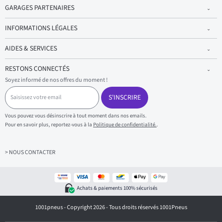
GARAGES PARTENAIRES
INFORMATIONS LÉGALES
AIDES & SERVICES
RESTONS CONNECTÉS
Soyez informé de nos offres du moment !
S
a
S'INSCRIRE
i
s
Vous pouvez vous désinscrire à tout moment dans nos emails.
i
Pour en savoir plus, reportez-vous à la
Politique de confidentialité.
.
s
s
e
z
> NOUS CONTACTER
v
o
t
r
Achats & paiements 100% sécurisés
e
e
1001pneus - Copyright 2026 - Tous droits réservés 1001Pneus
m
a