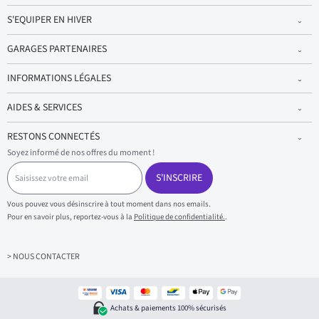
S'EQUIPER EN HIVER
GARAGES PARTENAIRES
INFORMATIONS LÉGALES
AIDES & SERVICES
RESTONS CONNECTÉS
Soyez informé de nos offres du moment !
S
a
S'INSCRIRE
i
s
Vous pouvez vous désinscrire à tout moment dans nos emails.
i
Pour en savoir plus, reportez-vous à la
Politique de confidentialité.
.
s
s
e
z
> NOUS CONTACTER
v
o
t
r
Achats & paiements 100% sécurisés
e