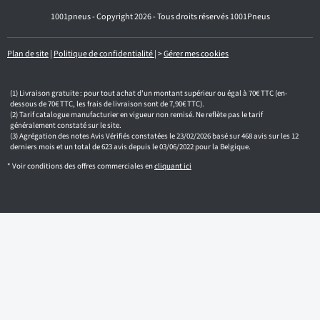
e
1001pneus - Copyright 2026 - Tous droits réservés 1001Pneus
m
a
i
l
Plan de site
|
Politique de confidentialité
|
>
Gérer mes cookies
Livraison gratuite : pour tout achat d'un montant supérieur ou égal à 70€ TTC (en-
dessous de 70€ TTC, les frais de livraison sont de 7,90€ TTC).
Tarif catalogue manufacturier en vigueur non remisé. Ne reflète pas le tarif
généralement constaté sur le site.
Agrégation des notes Avis Vérifiés constatées le 23/02/2026 basé sur 468 avis sur les 12
derniers mois et un total de 623 avis depuis le 03/06/2022 pour la Belgique.
* Voir conditions des offres commerciales en
cliquant ici