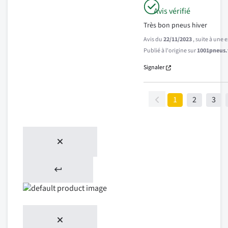
Avis vérifié
Très bon pneus hiver
Avis du
22/11/2023
, suite à une
Publié à l'origine sur
1001pneus.f
Signaler
1
2
3