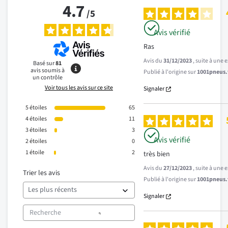
4.7
/
5
Avis vérifié
Ras
Avis du
31/12/2023
, suite à une
Basé sur
81
avis soumis à
Publié à l'origine sur
1001pneus.f
un contrôle
Voir tous les avis sur ce site
Signaler
5
étoiles
65
4
étoiles
11
3
étoiles
3
Avis vérifié
2
étoiles
0
1
étoile
2
très bien
Avis du
27/12/2023
, suite à une
Trier les avis
Publié à l'origine sur
1001pneus.f
Signaler