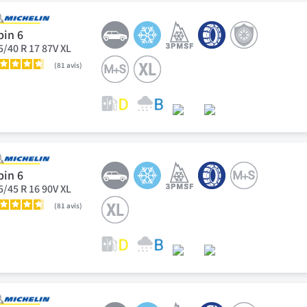
pin 6
5/40 R 17 87V XL
81
avis
pin 6
5/45 R 16 90V XL
81
avis