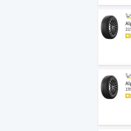
Al
21
Al
19