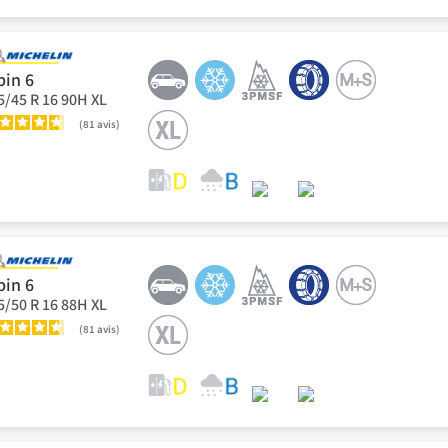
pin 6
5/45 R 16 90H XL
81
avis
pin 6
5/50 R 16 88H XL
81
avis