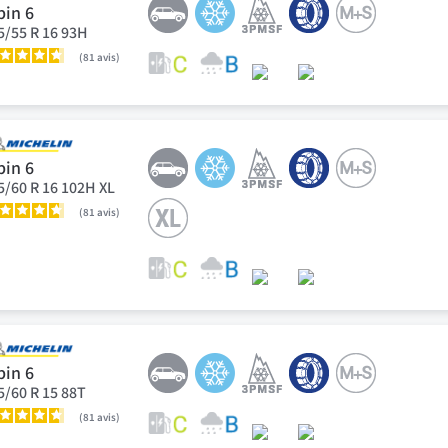
pin 6
5/55 R 16 93H
81
avis
pin 6
5/60 R 16 102H XL
81
avis
pin 6
5/60 R 15 88T
81
avis