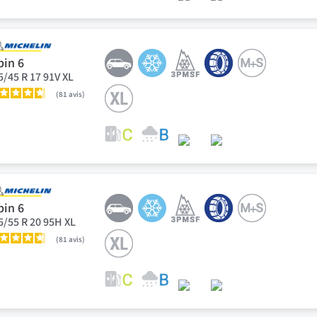
pin 6
5/45 R 17 91V XL
81
avis
pin 6
5/55 R 20 95H XL
81
avis