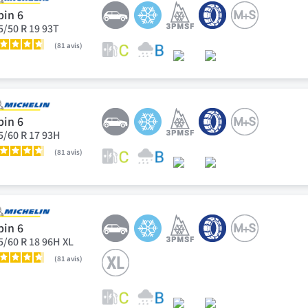
pin 6
5/50 R 19 93T
81
avis
pin 6
5/60 R 17 93H
81
avis
pin 6
5/60 R 18 96H XL
81
avis