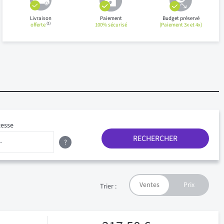
Livraison
Paiement
Budget préservé
(1)
offerte
100% sécurisé
(Paiement 3x et 4x)
tesse
RECHERCHER
?
Trier :