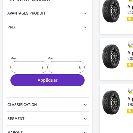
Al
21
AVANTAGES PRODUIT
PRIX
Al
20
Min.
Max.
Appliquer
Al
19
CLASSIFICATION
SEGMENT
MARQUE