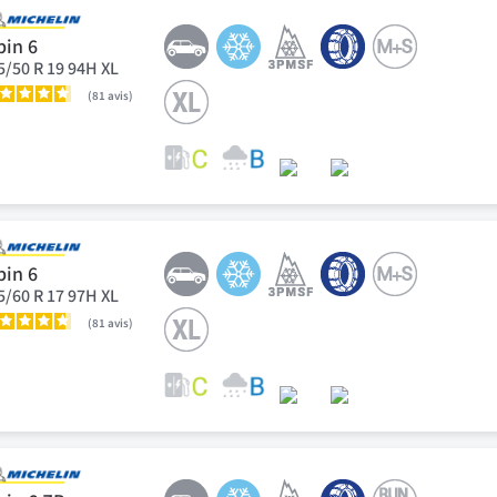
pin 6
5/50 R 19 94H XL
81
avis
pin 6
5/60 R 17 97H XL
81
avis