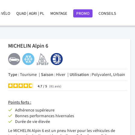
 VÉLO
QUAD | AGRI | PL
MONTAGE
PROMO
CONSEILS
MICHELIN Alpin 6
Type
: Tourisme
Saison
: Hiver
Utilisation
: Polyvalent, Urbain
4.7
/
81
avis
Points forts :
Adhérence supérieure
Bonnes performances hivernales
Durée de vie élevée
Le MICHELIN Alpin 6 est un pneu hiver pour les véhicules de