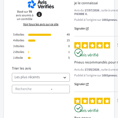
je le connaissai
Avis du
17/07/2026
, suite à une
Basé sur
70
PIERRE V.
avis soumis à
un contrôle
Publié à l'origine sur
1001pneus.f
Voir tous les avis sur ce site
Signaler
5
étoiles
49
4
étoiles
15
3
étoiles
0
2
étoiles
1
Avis vérifié
1
étoile
5
Pneus recommandés pour 
Trier les avis
Avis du
17/05/2026
, suite à une
Publié à l'origine sur
1001pneus.f
Signaler
Avis vérifié