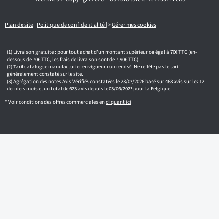
m
a
i
l
Plan de site
|
Politique de confidentialité
|
>
Gérer mes cookies
Livraison gratuite : pour tout achat d'un montant supérieur ou égal à 70€ TTC (en-
dessous de 70€ TTC, les frais de livraison sont de 7,90€ TTC).
Tarif catalogue manufacturier en vigueur non remisé. Ne reflète pas le tarif
généralement constaté sur le site.
Agrégation des notes Avis Vérifiés constatées le 23/02/2026 basé sur 468 avis sur les 12
derniers mois et un total de 623 avis depuis le 03/06/2022 pour la Belgique.
* Voir conditions des offres commerciales en
cliquant ici