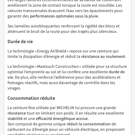
Les larges rainures circonférentielles de sa bande de roulement
améliorent la zone de contact lorsque la route est mouillée. Les
rainures transversales évacuent l’eau vers les épaulements pour
garantir des
performances optimales sous la pluie
.
Ses lamelles autobloquantes renforcent la rigidité des blocs et
atténuent le bruit de la route pour des trajets plus silencieux.
Durée de vie
La technologie « Energy AirShield » repose sur une ceinture qui
limite la dissipation d’énergie et réduit la
résistance au roulement
.
La technologie « Maxtouch Construction » utilisée pour sa structure
optimise l’empreinte au sol et lui confère une excellente
durée de
vie
. De plus, elle renforce l’adhérence pour des accélérations et
freinages réactifs, mais aussi davantage de contrôle dans les
virages.
Consommation réduite
La ceinture fine utilisée par MICHELIN lui procure une grande
résistance
tout en limitant son poids. Il en résulte une excellente
stabilité
et une
efficacité énergétique accrue
.
Son composé de gomme unique
réduit la consommation
de
carburant ou d’énergie pour un véhicule électrique, en proposant