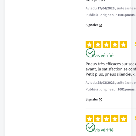
Bon pneus
Avis du
17/04/2026
, suite à une
Publié à l'origine sur
1001pneus.f
Signaler
Avis vérifié
Pneus très efficaces sur sec e
avant, la satisfaction se conf
Petit plus, pneus silencieux.
Avis du
28/03/2026
, suite à une
Publié à l'origine sur
1001pneus.f
Signaler
Avis vérifié