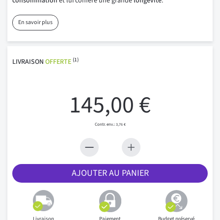
consommation
et lui confère une grande
longévité
.
En savoir plus
(1)
LIVRAISON
OFFERTE
145,00 €
3,76 €
AJOUTER AU PANIER
Livraison
Paiement
Budget préservé