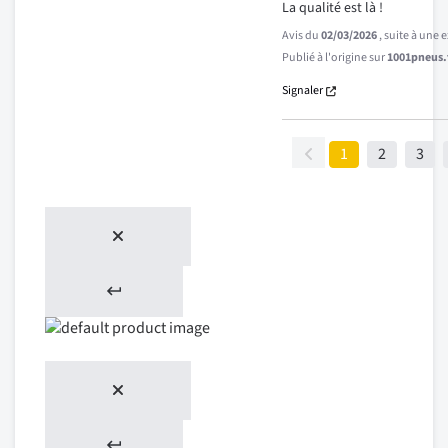
La qualité est là !
Avis du
02/03/2026
, suite à une
Publié à l'origine sur
1001pneus.f
Signaler
1
2
3