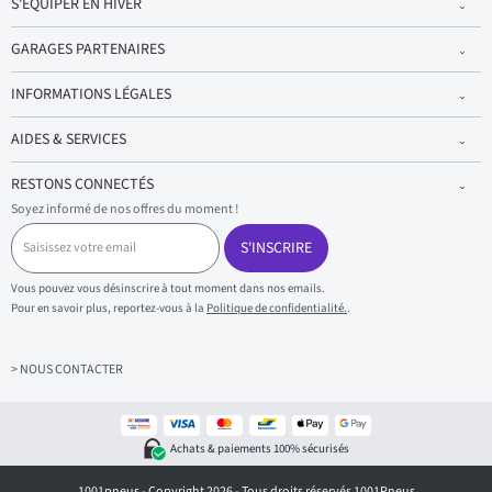
S'EQUIPER EN HIVER
GARAGES PARTENAIRES
INFORMATIONS LÉGALES
AIDES & SERVICES
RESTONS CONNECTÉS
Soyez informé de nos offres du moment !
S
a
S'INSCRIRE
i
s
Vous pouvez vous désinscrire à tout moment dans nos emails.
i
Pour en savoir plus, reportez-vous à la
Politique de confidentialité.
.
s
s
e
z
> NOUS CONTACTER
v
o
t
r
Achats & paiements 100% sécurisés
e
e
1001pneus - Copyright 2026 - Tous droits réservés 1001Pneus