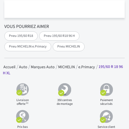
VOUS POURRIEZ AIMER
Pneu 195/60 R18
Pneu 195/60 R18 96 H
Pneu MICHELIN e.Primacy
Pneu MICHELIN
195/60 R 18 96
Accueil
Auto
Marques Auto
MICHELIN
e.Primacy
H XL
Livraison
350 centres
Paiement
(1)
offerte
de montage
sécurisés
Prix bas
Service client