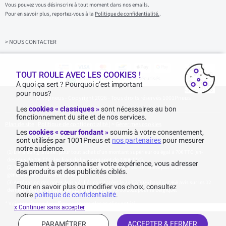
s
Vous pouvez vous désinscrire à tout moment dans nos emails.
i
Pour en savoir plus, reportez-vous à la
Politique de confidentialité.
.
s
s
e
z
> NOUS CONTACTER
v
o
t
r
TOUT ROULE AVEC LES COOKIES !
Achats & paiements 100% sécurisés
e
A quoi ça sert ? Pourquoi c’est important
e
pour nous?
1001pneus - Copyright 2026 - Tous droits réservés 1001Pneus
m
a
Les
cookies « classiques »
sont nécessaires au bon
i
fonctionnement du site et de nos services.
l
Plan de site
|
Politique de confidentialité
|
>
Gérer mes cookies
Les
cookies « cœur fondant »
soumis à votre consentement,
sont utilisés par 1001Pneus et
nos partenaires
pour mesurer
notre audience.
Livraison gratuite : pour tout achat d'un montant supérieur ou égal à 70€ TTC (en-
dessous de 70€ TTC, les frais de livraison sont de 7,90€ TTC).
Egalement à personnaliser votre expérience, vous adresser
Tarif catalogue manufacturier en vigueur non remisé. Ne reflète pas le tarif
des produits et des publicités ciblés.
généralement constaté sur le site.
Agrégation des notes Avis Vérifiés constatées le 23/02/2026 basé sur 468 avis sur les 12
Pour en savoir plus ou modifier vos choix, consultez
derniers mois et un total de 623 avis depuis le 03/06/2022 pour la Belgique.
notre
politique de confidentialité
.
* Voir conditions des offres commerciales en
cliquant ici
x Continuer sans accepter
PARAMÉTRER
ACCEPTER & FERMER