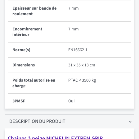
Epaisseur sur bande de
7 mm
roulement
Encombrement
7 mm
intérieur
Norme(s)
EN16662-1
Dimensions
31 x 35 x 13 cm
Poids total autorise en
PTAC < 3500 kg
charge
3PMSF
Oui
DESCRIPTION
DU PRODUIT
Chaînes à neige MICHELIN EXTREM GRIP