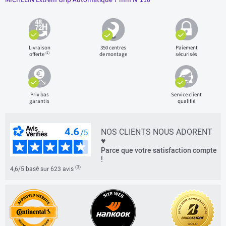
MICHELIN Extrem Grip Automatique 7 mm N°110
Livraison
350 centres
Paiement
(1)
offerte
de montage
sécurisés
Prix bas
Service client
garantis
qualifié
NOS CLIENTS NOUS ADORENT
♥
Parce que votre satisfaction compte
!
(3)
4,6/5 basé sur 623 avis