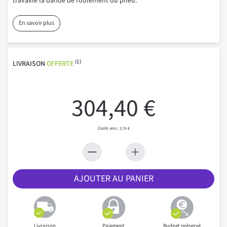
travaillé la bande de roulement du pneu.
En savoir plus
(1)
LIVRAISON
OFFERTE
304,40 €
3,76 €
AJOUTER AU PANIER
Livraison
Paiement
Budget préservé