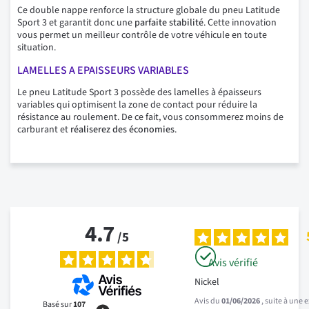
Ce double nappe renforce la structure globale du pneu Latitude
Sport 3 et garantit donc une
parfaite stabilité
. Cette innovation
vous permet un meilleur contrôle de votre véhicule en toute
situation.
LAMELLES A EPAISSEURS VARIABLES
Le pneu Latitude Sport 3 possède des lamelles à épaisseurs
variables qui optimisent la zone de contact pour réduire la
résistance au roulement. De ce fait, vous consommerez moins de
carburant et
réaliserez des économies
.
4.7
/
5
Avis vérifié
Nickel
Avis du
01/06/2026
, suite à une
Basé sur
107