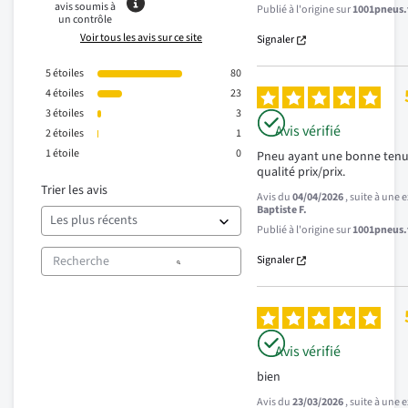
avis soumis à
Publié à l'origine sur
1001pneus.f
un contrôle
Voir tous les avis sur ce site
Signaler
5
étoiles
80
4
étoiles
23
3
étoiles
3
Avis vérifié
2
étoiles
1
1
étoile
0
Pneu ayant une bonne tenue
qualité prix/prix.
Trier les avis
Avis du
04/04/2026
, suite à une
Baptiste F.
Publié à l'origine sur
1001pneus.f
Signaler
Avis vérifié
bien
Avis du
23/03/2026
, suite à une