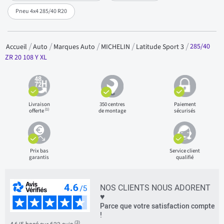
Pneu 4x4 285/40 R20
285/40
Accueil
Auto
Marques Auto
MICHELIN
Latitude Sport 3
ZR 20 108 Y XL
Livraison
350 centres
Paiement
(1)
offerte
de montage
sécurisés
Prix bas
Service client
garantis
qualifié
NOS CLIENTS NOUS ADORENT
♥
Parce que votre satisfaction compte
!
(3)