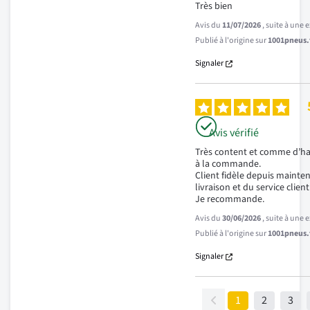
Très bien
Avis du
11/07/2026
, suite à une
Publié à l'origine sur
1001pneus.f
Signaler
Avis vérifié
Très content et comme d’hab
à la commande.

Client fidèle depuis maintena
livraison et du service client 
Je recommande.
Avis du
30/06/2026
, suite à une
Publié à l'origine sur
1001pneus.f
Signaler
1
2
3