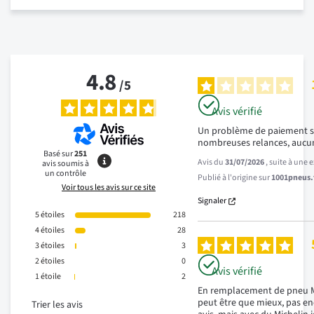
4.8
/
5
Avis vérifié
Un problème de paiement s’
nombreuses relances, aucun
Basé sur
251
Avis du
31/07/2026
, suite à une
avis soumis à
un contrôle
Publié à l'origine sur
1001pneus.f
Voir tous les avis sur ce site
Signaler
5
étoiles
218
4
étoiles
28
3
étoiles
3
2
étoiles
0
Avis vérifié
1
étoile
2
En remplacement de pneu Mic
peut être que mieux, pas en
Trier les avis