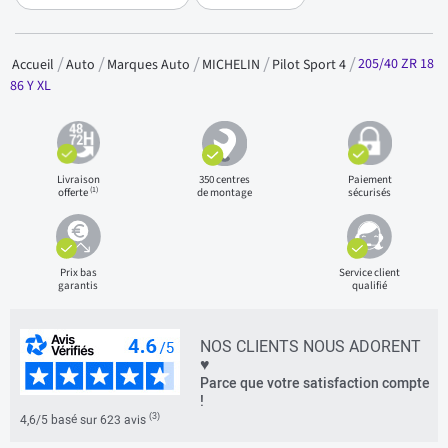
205/40 ZR 18
Accueil
Auto
Marques Auto
MICHELIN
Pilot Sport 4
86 Y XL
Livraison
350 centres
Paiement
(1)
offerte
de montage
sécurisés
Prix bas
Service client
garantis
qualifié
NOS CLIENTS NOUS ADORENT
♥
Parce que votre satisfaction compte
!
(3)
4,6/5 basé sur 623 avis