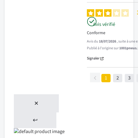
Avis vérifié
Conforme
Avis du
18/07/2026
, suite à une
Publié à l'origine sur
1001pneus.f
Signaler
1
2
3