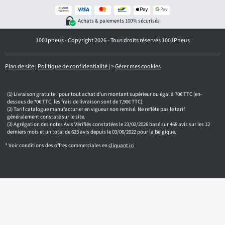
o
t
r
Achats & paiements 100% sécurisés
e
e
1001pneus - Copyright 2026 - Tous droits réservés 1001Pneus
m
a
i
l
Plan de site
|
Politique de confidentialité
|
>
Gérer mes cookies
Livraison gratuite : pour tout achat d'un montant supérieur ou égal à 70€ TTC (en-
dessous de 70€ TTC, les frais de livraison sont de 7,90€ TTC).
Tarif catalogue manufacturier en vigueur non remisé. Ne reflète pas le tarif
généralement constaté sur le site.
Agrégation des notes Avis Vérifiés constatées le 23/02/2026 basé sur 468 avis sur les 12
derniers mois et un total de 623 avis depuis le 03/06/2022 pour la Belgique.
* Voir conditions des offres commerciales en
cliquant ici