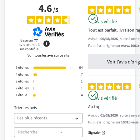
4.6
/
5
Avis vérifié
Tout est parfait, livraison r
Avis du
06/08/2026
, suite à une
Basé sur
77
avis soumis à
Publié à l'origine sur
www.1001re
un contrôle
Voir tous les avis sur ce site
Voir l’avis d’ori
5
étoiles
64
4
étoiles
7
3
étoiles
1
2
étoiles
1
1
étoile
4
Avis vérifié
Au top
Trier les avis
Avis du
01/08/2026
, suite à une
Publié à l'origine sur
1001pneus.f
Signaler