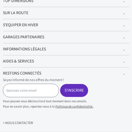
TOP DIMENSIONS
SUR LA ROUTE
S'EQUIPER EN HIVER
GARAGES PARTENAIRES
INFORMATIONS LÉGALES
AIDES & SERVICES
RESTONS CONNECTÉS
Soyez informé de nos offres du moment !
S
a
S'INSCRIRE
i
s
Vous pouvez vous désinscrire à tout moment dans nos emails.
i
Pour en savoir plus, reportez-vous à la
Politique de confidentialité.
.
s
s
e
z
> NOUS CONTACTER
v