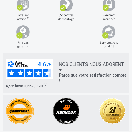
Livraison
350 centres
Paiement
(1)
offerte
de montage
sécurisés
Prix bas
Service client
garantis
qualifié
NOS CLIENTS NOUS ADORENT
♥
Parce que votre satisfaction compte
!
(3)
4,6/5 basé sur 623 avis