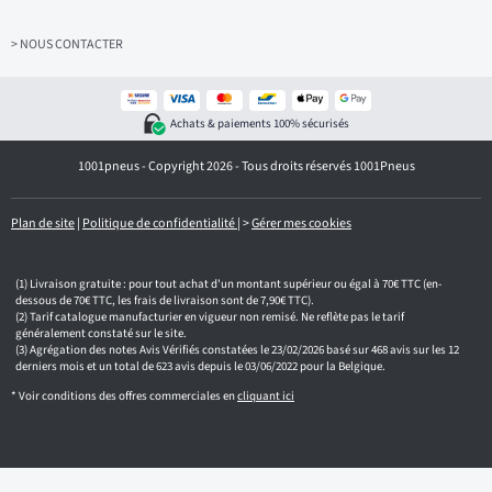
s
e
z
> NOUS CONTACTER
v
o
t
r
Achats & paiements 100% sécurisés
e
e
1001pneus - Copyright 2026 - Tous droits réservés 1001Pneus
m
a
i
l
Plan de site
|
Politique de confidentialité
|
>
Gérer mes cookies
Livraison gratuite : pour tout achat d'un montant supérieur ou égal à 70€ TTC (en-
dessous de 70€ TTC, les frais de livraison sont de 7,90€ TTC).
Tarif catalogue manufacturier en vigueur non remisé. Ne reflète pas le tarif
généralement constaté sur le site.
Agrégation des notes Avis Vérifiés constatées le 23/02/2026 basé sur 468 avis sur les 12
derniers mois et un total de 623 avis depuis le 03/06/2022 pour la Belgique.
* Voir conditions des offres commerciales en
cliquant ici