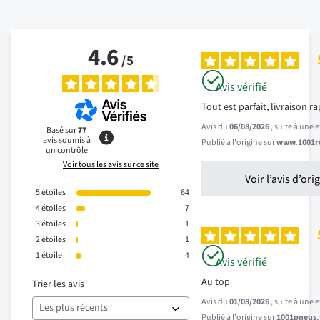
4.6
/
5
Avis vérifié
Tout est parfait, livraison r
Avis du
06/08/2026
, suite à une
Basé sur
77
avis soumis à
Publié à l'origine sur
www.1001re
un contrôle
Voir tous les avis sur ce site
Voir l’avis d’ori
5
étoiles
64
4
étoiles
7
3
étoiles
1
2
étoiles
1
1
étoile
4
Avis vérifié
Au top
Trier les avis
Avis du
01/08/2026
, suite à une
Publié à l'origine sur
1001pneus.f