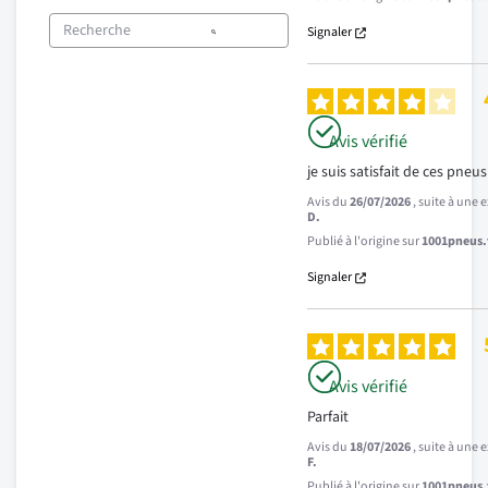
Signaler
Avis vérifié
je suis satisfait de ces pneu
Avis du
26/07/2026
, suite à une
D.
Publié à l'origine sur
1001pneus.f
Signaler
Avis vérifié
Parfait
Avis du
18/07/2026
, suite à une
F.
Publié à l'origine sur
1001pneus.f