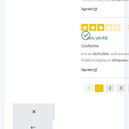
Signaler
Avis vérifié
Conforme
Avis du
18/07/2026
, suite à une
Publié à l'origine sur
1001pneus.f
Signaler
1
2
3