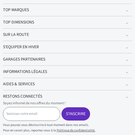
TOP MARQUES
TOP DIMENSIONS
SUR LA ROUTE
S'EQUIPER EN HIVER
GARAGES PARTENAIRES
INFORMATIONS LÉGALES
AIDES & SERVICES
RESTONS CONNECTÉS
Soyez informé de nos offres du moment !
S
a
S'INSCRIRE
i
s
Vous pouvez vous désinscrire à tout moment dans nos emails.
i
Pour en savoir plus, reportez-vous à la
Politique de confidentialité.
.
s