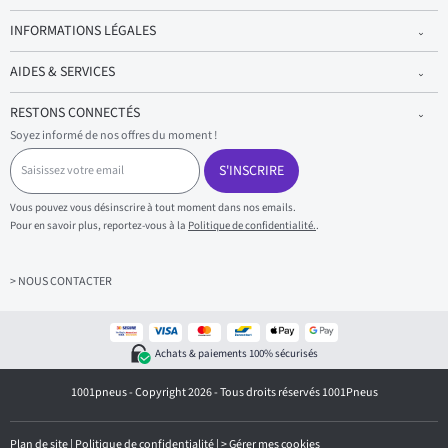
INFORMATIONS LÉGALES
AIDES & SERVICES
RESTONS CONNECTÉS
Soyez informé de nos offres du moment !
S
a
S'INSCRIRE
i
s
Vous pouvez vous désinscrire à tout moment dans nos emails.
i
Pour en savoir plus, reportez-vous à la
Politique de confidentialité.
.
s
s
e
z
> NOUS CONTACTER
v
o
t
r
Achats & paiements 100% sécurisés
e
e
1001pneus - Copyright 2026 - Tous droits réservés 1001Pneus
m
a
i
l
Plan de site
|
Politique de confidentialité
|
>
Gérer mes cookies