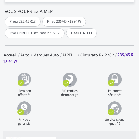
VOUS POURRIEZ AIMER
Pneu 235/45 R18
Pneu 235/45 R18 94 W
Pneu PIRELLI Cinturato P7 P7C2
Pneu PIRELLI
235/45 R
Accueil
Auto
Marques Auto
PIRELLI
Cinturato P7 P7C2
18 94 W
Livraison
350 centres
Paiement
(1)
offerte
de montage
sécurisés
Prix bas
Service client
garantis
qualifié