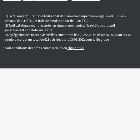
Livraison gratuite : pour tout achat d'un montant supérieur ou égal à 70€ TTC (en-
dessous de 70€ TTC, les frais de livraison sont de 7,90€ TTC).
Tarif catalogue manufacturier en vigueur non remisé. Ne reflète pas le tarif
généralement constaté sur le site.
Agrégation des notes Avis Vérifiés constatées le 23/02/2026 basé sur 468 avis sur les 12
derniers mois et un total de 623 avis depuis le 03/06/2022 pour la Belgique.
* Voir conditions des offres commerciales en
cliquant ici