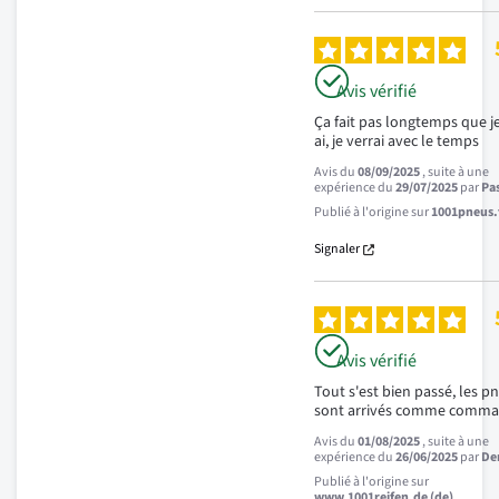
Avis vérifié
Ça fait pas longtemps que je 
ai, je verrai avec le temps
Avis du
08/09/2025
, suite à une
expérience du
29/07/2025
par
Pas
Publié à l'origine sur
1001pneus.f
Signaler
Avis vérifié
Tout s'est bien passé, les pn
sont arrivés comme comma
Avis du
01/08/2025
, suite à une
expérience du
26/06/2025
par
Den
Publié à l'origine sur
www.1001reifen.de (de)