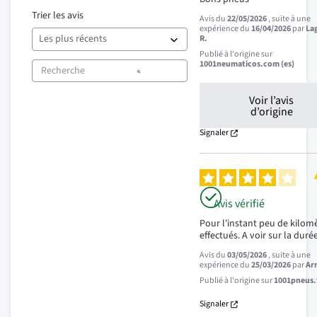
Trier les avis
Avis du
22/05/2026
, suite à une
expérience du
16/04/2026
par
La
R.
Publié à l'origine sur
1001neumaticos.com (es)
Voir l’avis
d’origine
Signaler
Avis vérifié
Pour l'instant peu de kilomè
effectués. A voir sur la durée
Avis du
03/05/2026
, suite à une
expérience du
25/03/2026
par
Ar
Publié à l'origine sur
1001pneus.f
Signaler