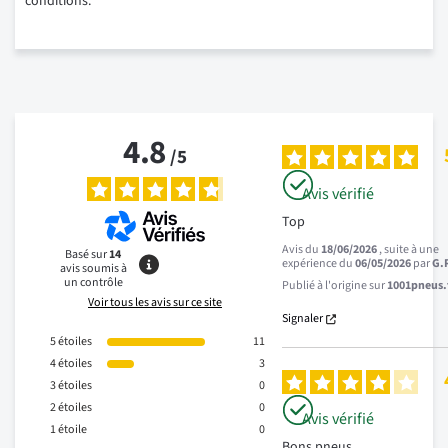
conditions.
4.8
/
5
Avis vérifié
Top
Avis du
18/06/2026
, suite à une
Basé sur
14
expérience du
06/05/2026
par
G.
avis soumis à
un contrôle
Publié à l'origine sur
1001pneus.f
Voir tous les avis sur ce site
Signaler
5
étoiles
11
4
étoiles
3
3
étoiles
0
2
étoiles
0
Avis vérifié
1
étoile
0
Bons pneus