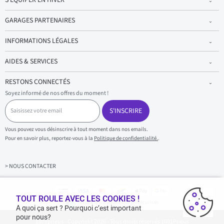
GARAGES PARTENAIRES
INFORMATIONS LÉGALES
AIDES & SERVICES
RESTONS CONNECTÉS
Soyez informé de nos offres du moment !
S
a
S'INSCRIRE
i
s
Vous pouvez vous désinscrire à tout moment dans nos emails.
i
Pour en savoir plus, reportez-vous à la
Politique de confidentialité.
.
s
s
e
z
> NOUS CONTACTER
v
o
t
r
TOUT ROULE AVEC LES COOKIES !
Achats & paiements 100% sécurisés
e
A quoi ça sert ? Pourquoi c’est important
e
pour nous?
1001pneus - Copyright 2026 - Tous droits réservés 1001Pneus
m