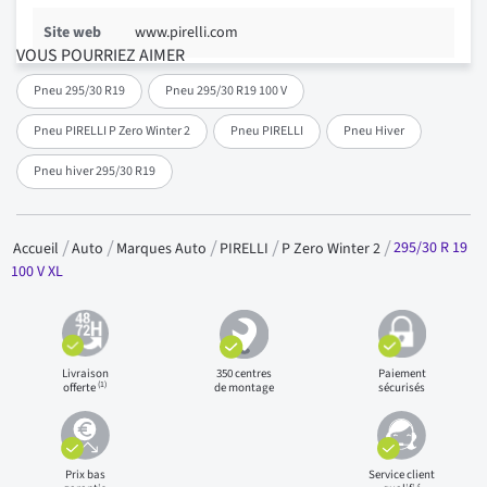
Site web
www.pirelli.com
VOUS POURRIEZ AIMER
Pneu 295/30 R19
Pneu 295/30 R19 100 V
Pneu PIRELLI P Zero Winter 2
Pneu PIRELLI
Pneu Hiver
Pneu hiver 295/30 R19
295/30 R 19
Accueil
Auto
Marques Auto
PIRELLI
P Zero Winter 2
100 V XL
Livraison
350 centres
Paiement
(1)
offerte
de montage
sécurisés
Prix bas
Service client