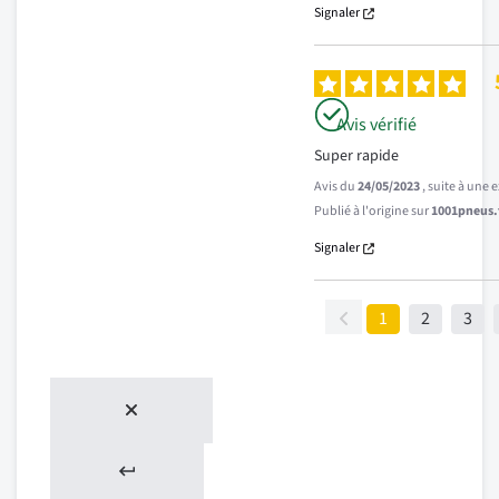
Signaler
Avis vérifié
Super rapide
Avis du
24/05/2023
, suite à une
Publié à l'origine sur
1001pneus.f
Signaler
1
2
3