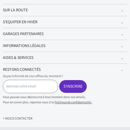
SUR LA ROUTE
S'EQUIPER EN HIVER
GARAGES PARTENAIRES
INFORMATIONS LÉGALES
AIDES & SERVICES
RESTONS CONNECTÉS
Soyez informé de nos offres du moment !
S
a
S'INSCRIRE
i
s
Vous pouvez vous désinscrire à tout moment dans nos emails.
i
Pour en savoir plus, reportez-vous à la
Politique de confidentialité.
.
s
s
e
z
> NOUS CONTACTER
v
o