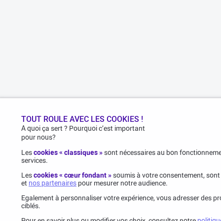
TOUT ROULE AVEC LES COOKIES !
A quoi ça sert ? Pourquoi c’est important
pour nous?
Les
cookies « classiques »
sont nécessaires au bon fonctionnemen
services.
Les
cookies « cœur fondant »
soumis à votre consentement, sont
et
nos partenaires
pour mesurer notre audience.
Egalement à personnaliser votre expérience, vous adresser des pro
ciblés.
Pour en savoir plus ou modifier vos choix, consultez notre
politiqu