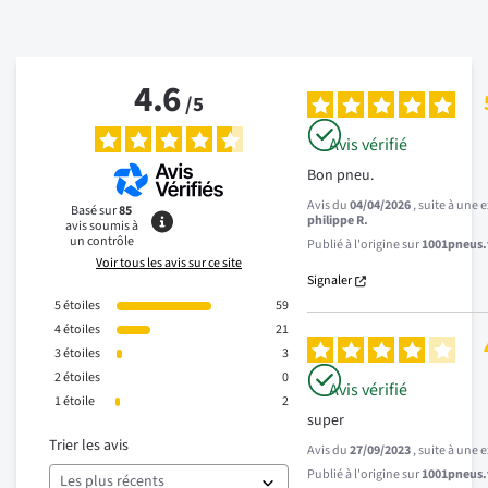
4.6
/
5
Avis vérifié
Bon pneu.
Avis du
04/04/2026
, suite à une
Basé sur
85
philippe R.
avis soumis à
un contrôle
Publié à l'origine sur
1001pneus.f
Voir tous les avis sur ce site
Signaler
5
étoiles
59
4
étoiles
21
3
étoiles
3
2
étoiles
0
Avis vérifié
1
étoile
2
super
Trier les avis
Avis du
27/09/2023
, suite à une
Publié à l'origine sur
1001pneus.f