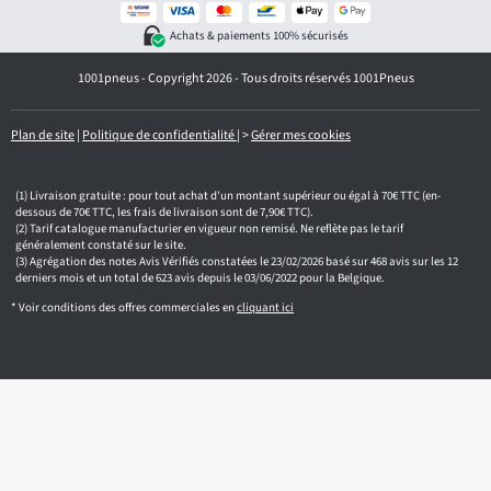
t
r
Achats & paiements 100% sécurisés
e
e
1001pneus - Copyright 2026 - Tous droits réservés 1001Pneus
m
a
i
l
Plan de site
|
Politique de confidentialité
|
>
Gérer mes cookies
Livraison gratuite : pour tout achat d'un montant supérieur ou égal à 70€ TTC (en-
dessous de 70€ TTC, les frais de livraison sont de 7,90€ TTC).
Tarif catalogue manufacturier en vigueur non remisé. Ne reflète pas le tarif
généralement constaté sur le site.
Agrégation des notes Avis Vérifiés constatées le 23/02/2026 basé sur 468 avis sur les 12
derniers mois et un total de 623 avis depuis le 03/06/2022 pour la Belgique.
* Voir conditions des offres commerciales en
cliquant ici