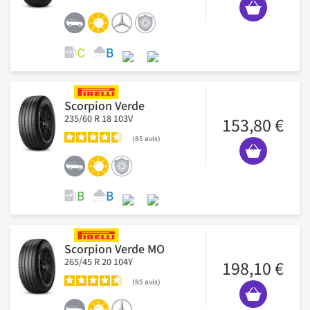
Scorpion Verde
235/60 R 18 103V
153,80 €
85
avis
Scorpion Verde MO
265/45 R 20 104Y
198,10 €
85
avis