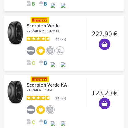
Scorpion Verde
275/40 R 21 107Y XL
222,90 €
85
avis
Scorpion Verde KA
215/60 R 17 96H
123,20 €
85
avis