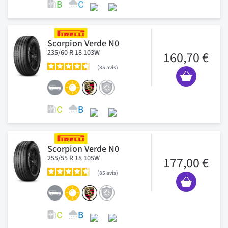
Scorpion Verde N0
235/60 R 18 103W
160,70 €
85
avis
Scorpion Verde N0
255/55 R 18 105W
177,00 €
85
avis