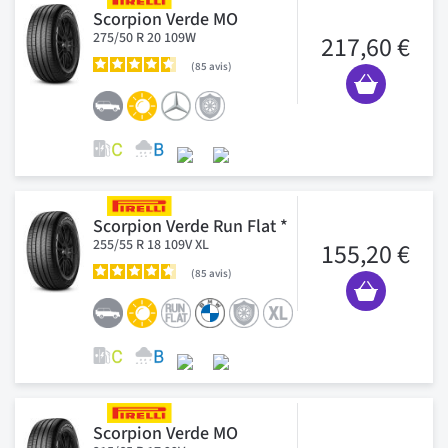
Scorpion Verde MO
275/50 R 20 109W
217,60 €
85
avis
Scorpion Verde Run Flat *
255/55 R 18 109V XL
155,20 €
85
avis
Scorpion Verde MO