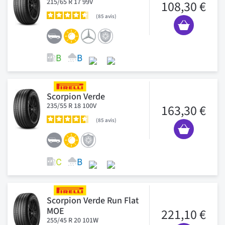
215/65 R 17 99V
108,30 €
85
avis
Scorpion Verde
235/55 R 18 100V
163,30 €
85
avis
Scorpion Verde Run Flat
MOE
221,10 €
255/45 R 20 101W