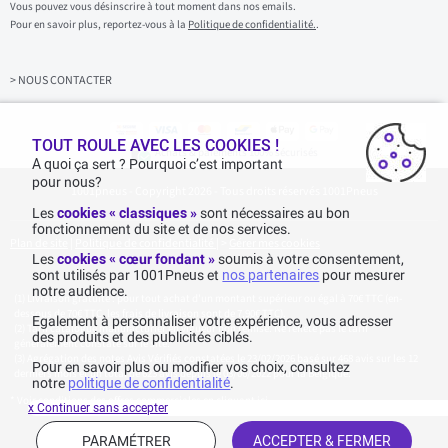
s
Vous pouvez vous désinscrire à tout moment dans nos emails.
i
Pour en savoir plus, reportez-vous à la
Politique de confidentialité.
.
s
s
e
z
> NOUS CONTACTER
v
o
t
r
TOUT ROULE AVEC LES COOKIES !
Achats & paiements 100% sécurisés
e
A quoi ça sert ? Pourquoi c’est important
e
pour nous?
1001pneus - Copyright 2026 - Tous droits réservés 1001Pneus
m
a
Les
cookies « classiques »
sont nécessaires au bon
i
fonctionnement du site et de nos services.
l
Plan de site
|
Politique de confidentialité
|
>
Gérer mes cookies
Les
cookies « cœur fondant »
soumis à votre consentement,
sont utilisés par 1001Pneus et
nos partenaires
pour mesurer
notre audience.
Livraison gratuite : pour tout achat d'un montant supérieur ou égal à 70€ TTC (en-
dessous de 70€ TTC, les frais de livraison sont de 7,90€ TTC).
Egalement à personnaliser votre expérience, vous adresser
Tarif catalogue manufacturier en vigueur non remisé. Ne reflète pas le tarif
des produits et des publicités ciblés.
généralement constaté sur le site.
Agrégation des notes Avis Vérifiés constatées le 23/02/2026 basé sur 468 avis sur les 12
Pour en savoir plus ou modifier vos choix, consultez
derniers mois et un total de 623 avis depuis le 03/06/2022 pour la Belgique.
notre
politique de confidentialité
.
* Voir conditions des offres commerciales en
cliquant ici
x Continuer sans accepter
PARAMÉTRER
ACCEPTER & FERMER