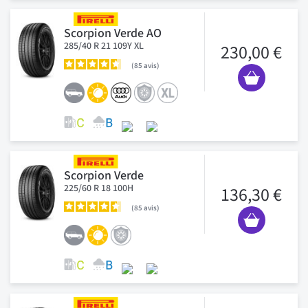
Scorpion Verde AO
285/40 R 21 109Y XL
230,00 €
85
avis
Scorpion Verde
225/60 R 18 100H
136,30 €
85
avis