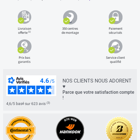
Livraison
350 centres
Paiement
(1)
offerte
de montage
sécurisés
Prix bas
Service client
garantis
qualifié
NOS CLIENTS NOUS ADORENT
♥
Parce que votre satisfaction compte
!
(3)
4,6/5 basé sur 623 avis