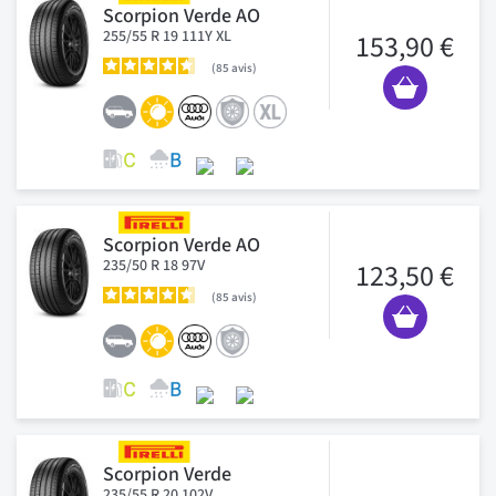
Scorpion Verde AO
255/55 R 19 111Y XL
153,90 €
85
avis
Scorpion Verde AO
235/50 R 18 97V
123,50 €
85
avis
Scorpion Verde
235/55 R 20 102V