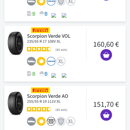
Scorpion Verde VOL
235/65 R 17 108V XL
160,60 €
85
avis
Scorpion Verde AO
255/55 R 19 111V XL
151,70 €
85
avis