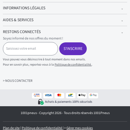
INFORMATIONS LÉGALES
AIDES & SERVICES
RESTONS CONNECTÉS
Soyez informé de nos offres du moment !
S
a
S'INSCRIRE
i
s
Vous pouvez vous désinscrire à tout moment dans nos emails.
i
Pour en savoir plus, reportez-vous à la
Politique de confidentialité.
.
s
s
e
z
> NOUS CONTACTER
v
o
t
r
Achats & paiements 100% sécurisés
e
e
1001pneus - Copyright 2026 - Tous droits réservés 1001Pneus
m
a
i
l
Plan de site
|
Politique de confidentialité
|
>
Gérer mes cookies