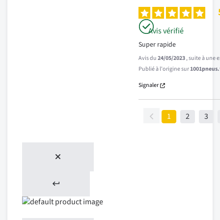
Avis vérifié
Super rapide
Avis du
24/05/2023
, suite à une
Publié à l'origine sur
1001pneus.f
Signaler
1
2
3