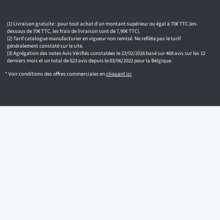
Livraison gratuite : pour tout achat d'un montant supérieur ou égal à 70€ TTC (en-
dessous de 70€ TTC, les frais de livraison sont de 7,90€ TTC).
Tarif catalogue manufacturier en vigueur non remisé. Ne reflète pas le tarif
généralement constaté sur le site.
Agrégation des notes Avis Vérifiés constatées le 23/02/2026 basé sur 468 avis sur les 12
derniers mois et un total de 623 avis depuis le 03/06/2022 pour la Belgique.
* Voir conditions des offres commerciales en
cliquant ici