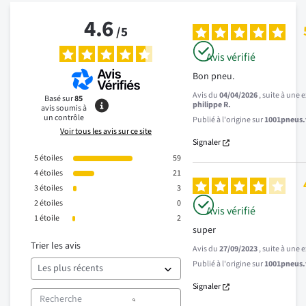
4.6
/
5
Avis vérifié
Bon pneu.
Avis du
04/04/2026
, suite à une
Basé sur
85
philippe R.
avis soumis à
un contrôle
Publié à l'origine sur
1001pneus.f
Voir tous les avis sur ce site
Signaler
5
étoiles
59
4
étoiles
21
3
étoiles
3
2
étoiles
0
Avis vérifié
1
étoile
2
super
Trier les avis
Avis du
27/09/2023
, suite à une
Publié à l'origine sur
1001pneus.f
Signaler