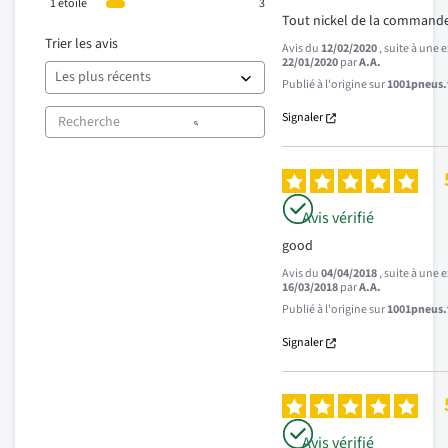
1
étoile
3
Tout nickel de la command
Trier les avis
Avis du
12/02/2020
, suite à une
22/01/2020
par
A.A.
Publié à l'origine sur
1001pneus.f
Signaler
Avis vérifié
good
Avis du
04/04/2018
, suite à une
16/03/2018
par
A.A.
Publié à l'origine sur
1001pneus.f
Signaler
Avis vérifié