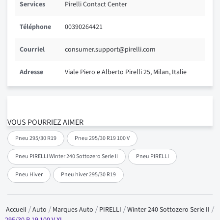
Services
Pirelli Contact Center
Téléphone
00390264421
Courriel
consumer.support@pirelli.com
Adresse
Viale Piero e Alberto Pirelli 25, Milan, Italie
VOUS POURRIEZ AIMER
Pneu 295/30 R19
Pneu 295/30 R19 100 V
Pneu PIRELLI Winter 240 Sottozero Serie II
Pneu PIRELLI
Pneu Hiver
Pneu hiver 295/30 R19
Accueil
Auto
Marques Auto
PIRELLI
Winter 240 Sottozero Serie II
295/30 R 19 100 V XL