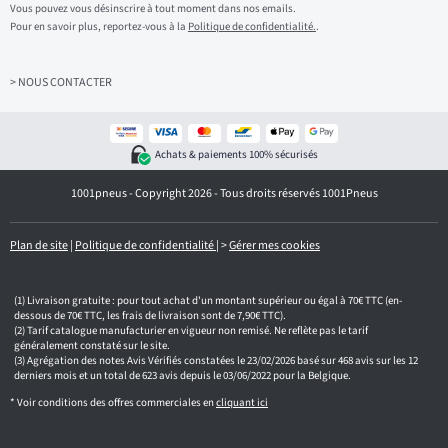
s
Vous pouvez vous désinscrire à tout moment dans nos emails.
i
Pour en savoir plus, reportez-vous à la
Politique de confidentialité.
.
s
s
e
z
> NOUS CONTACTER
v
o
t
r
Achats & paiements 100% sécurisés
e
e
1001pneus - Copyright 2026 - Tous droits réservés 1001Pneus
m
a
i
l
Plan de site
|
Politique de confidentialité
|
>
Gérer mes cookies
Livraison gratuite : pour tout achat d'un montant supérieur ou égal à 70€ TTC (en-
dessous de 70€ TTC, les frais de livraison sont de 7,90€ TTC).
Tarif catalogue manufacturier en vigueur non remisé. Ne reflète pas le tarif
généralement constaté sur le site.
Agrégation des notes Avis Vérifiés constatées le 23/02/2026 basé sur 468 avis sur les 12
derniers mois et un total de 623 avis depuis le 03/06/2022 pour la Belgique.
* Voir conditions des offres commerciales en
cliquant ici