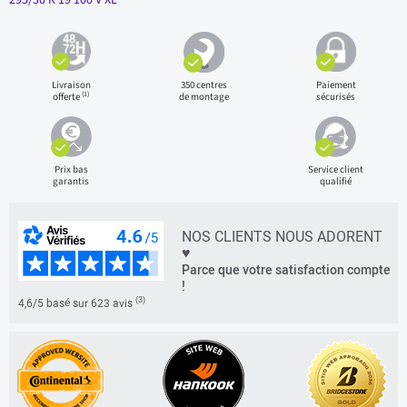
Livraison
350 centres
Paiement
(1)
offerte
de montage
sécurisés
Prix bas
Service client
garantis
qualifié
NOS CLIENTS NOUS ADORENT
♥
Parce que votre satisfaction compte
!
(3)
4,6/5 basé sur 623 avis