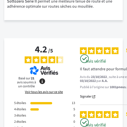
Sottozero Serie II
permet une meilleure tenue de route et une
adhérence optimale sur routes sèches ou mouillée.
4.2
/
5
Avis vérifié
Il faut attendre pour formul
Avis du
23/10/2022
, suite à une
Basé sur
21
03/10/2022
par
A.A.
avis soumis à
un contrôle
Publié à l'origine sur
1001pneus.f
Voir tous les avis sur ce site
Signaler
5
étoiles
13
4
étoiles
5
3
étoiles
0
2
étoiles
0
Avis vérifié