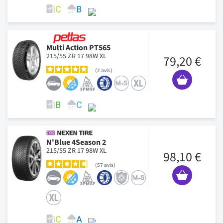
Multi Action PT565
215/55 ZR 17 98W XL
79,20 €
2
avis
N'Blue 4Season 2
215/55 ZR 17 98W XL
98,10 €
57
avis