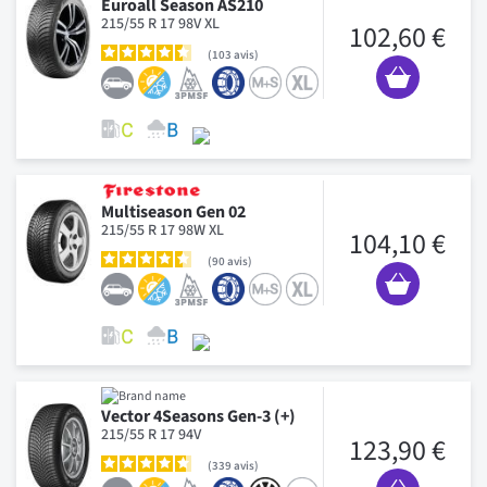
Euroall Season AS210
215/55 R 17 98V XL
102,60 €
103
avis
Multiseason Gen 02
215/55 R 17 98W XL
104,10 €
90
avis
Vector 4Seasons Gen-3 (+)
215/55 R 17 94V
123,90 €
339
avis