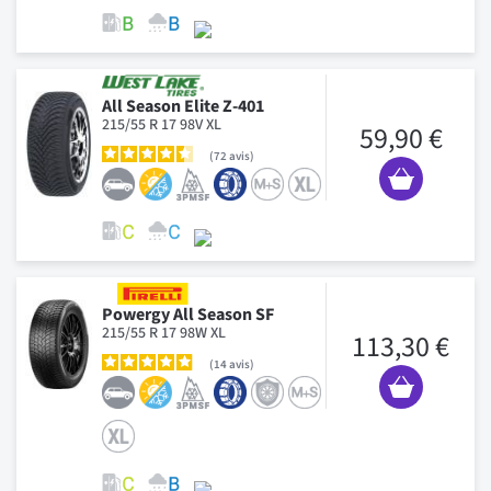
All Season Elite Z-401
215/55 R 17 98V XL
59,90 €
72
avis
Powergy All Season SF
215/55 R 17 98W XL
113,30 €
14
avis