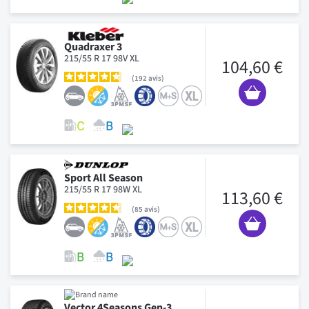
Quadraxer 3
215/55 R 17 98V XL
104,60 €
192
avis
Sport All Season
215/55 R 17 98W XL
113,60 €
85
avis
Vector 4Seasons Gen-3