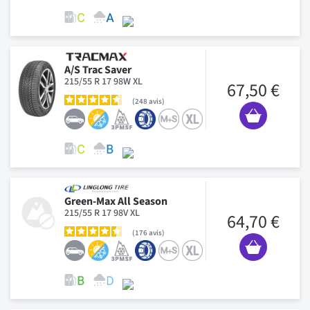
A/S Trac Saver
215/55 R 17 98W XL
67,50 €
248
avis
Green-Max All Season
215/55 R 17 98V XL
64,70 €
176
avis