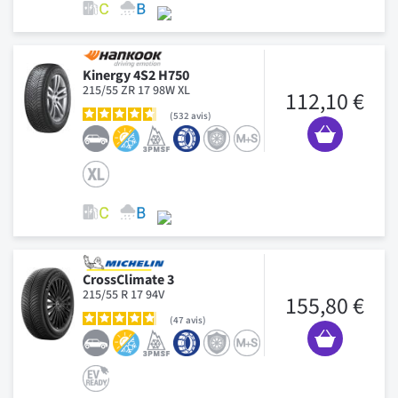
Kinergy 4S2 H750
215/55 ZR 17 98W XL
112,10 €
532
avis
CrossClimate 3
215/55 R 17 94V
155,80 €
47
avis