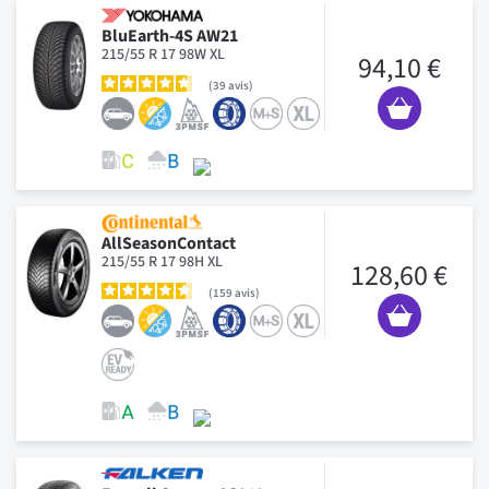
BluEarth-4S AW21
215/55 R 17 98W XL
94,10 €
39
avis
AllSeasonContact
215/55 R 17 98H XL
128,60 €
159
avis