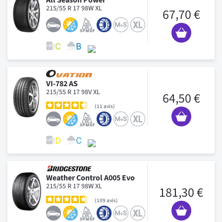
215/55 R 17 98W XL
67,70 €
VI-782 AS
215/55 R 17 98V XL
64,50 €
11
avis
Weather Control A005 Evo
215/55 R 17 98W XL
181,30 €
109
avis