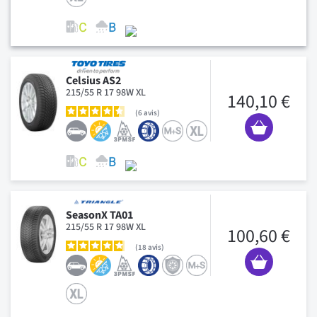
Celsius AS2
215/55 R 17 98W XL
140,10 €
6
avis
SeasonX TA01
215/55 R 17 98W XL
100,60 €
18
avis