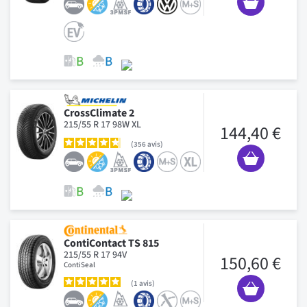
CrossClimate 2
215/55 R 17 98W XL
144,40 €
356
avis
ContiContact TS 815
215/55 R 17 94V
150,60 €
ContiSeal
1
avis