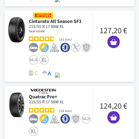
Cinturato All Season SF3
215/55 R 17 98W XL
127,20 €
Seal Inside
82
avis
Quatrac Pro+
215/55 R 17 98W XL
124,20 €
28
avis