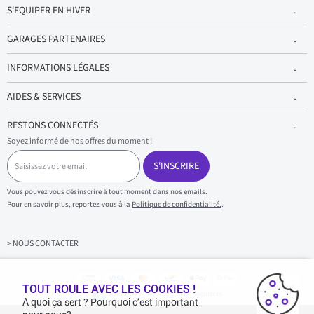
S'EQUIPER EN HIVER
GARAGES PARTENAIRES
INFORMATIONS LÉGALES
AIDES & SERVICES
RESTONS CONNECTÉS
Soyez informé de nos offres du moment !
S
a
S'INSCRIRE
i
s
Vous pouvez vous désinscrire à tout moment dans nos emails.
i
Pour en savoir plus, reportez-vous à la
Politique de confidentialité.
.
s
s
e
z
> NOUS CONTACTER
v
o
t
r
TOUT ROULE AVEC LES COOKIES !
Achats & paiements 100% sécurisés
e
A quoi ça sert ? Pourquoi c’est important
e