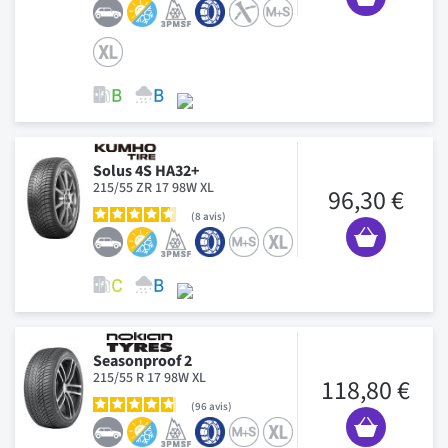
Solus 4S HA32+
215/55 ZR 17 98W XL
96,30 €
8
avis
Seasonproof 2
215/55 R 17 98W XL
118,80 €
96
avis