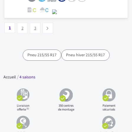
Page
Vous lisez actuellement la page
Page
Page
1
Suivant
2
3
Pneu 215/55 R17
Pneu hiver 215/55 R17
Accueil
4 saisons
Livraison
350 centres
Paiement
(1)
offerte
de montage
sécurisés