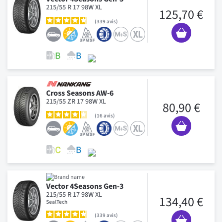
215/55 R 17 98W XL
125,70 €
339
avis
Cross Seasons AW-6
215/55 ZR 17 98W XL
80,90 €
16
avis
Vector 4Seasons Gen-3
215/55 R 17 98W XL
134,40 €
SealTech
339
avis