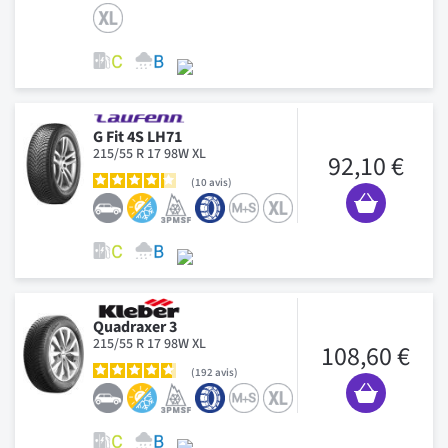
G Fit 4S LH71
215/55 R 17 98W XL
92,10 €
10
avis
Quadraxer 3
215/55 R 17 98W XL
108,60 €
192
avis