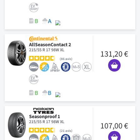
AllSeasonContact 2
215/55 R 17 98W XL
131,20 €
86
avis
Seasonproof 1
215/55 R 17 98W XL
107,00 €
21
avis