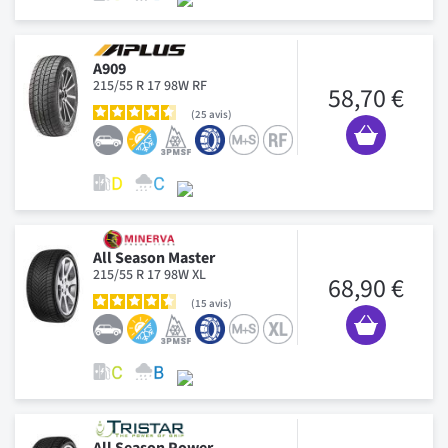
A909
215/55 R 17 98W RF
58,70 €
25
avis
All Season Master
215/55 R 17 98W XL
68,90 €
15
avis
All Season Power