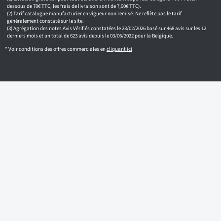
dessous de 70€ TTC, les frais de livraison sont de 7,90€ TTC).
Tarif catalogue manufacturier en vigueur non remisé. Ne reflète pas le tarif
généralement constaté sur le site.
Agrégation des notes Avis Vérifiés constatées le 23/02/2026 basé sur 468 avis sur les 12
derniers mois et un total de 623 avis depuis le 03/06/2022 pour la Belgique.
* Voir conditions des offres commerciales en
cliquant ici