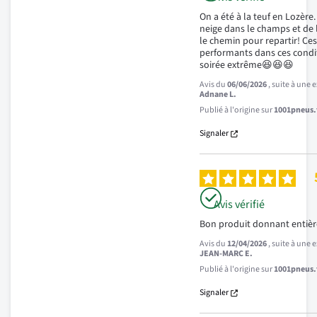
On a été à la teuf en Lozère.
neige dans le champs et de 
le chemin pour repartir! Ce
performants dans ces condi
soirée extrême😆😆😆
Avis du
06/06/2026
, suite à une
Adnane L.
Publié à l'origine sur
1001pneus.f
Signaler
Avis vérifié
Bon produit donnant entière
Avis du
12/04/2026
, suite à une
JEAN-MARC E.
Publié à l'origine sur
1001pneus.f
Signaler