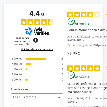
4.4
/
5
Avis vérifié
Pour le moment rien à dire o
Avis du
13/07/2026
, suite à une
Basé sur
26
Dominique P.
avis soumis à
un contrôle
Publié à l'origine sur
1001pneus.f
Voir tous les avis sur ce site
Signaler
5
étoiles
18
4
étoiles
5
3
étoiles
1
2
étoiles
0
Avis vérifié
1
étoile
2
Materiel conforme à ma dem
livraison respecté ,montage 
Trier les avis
ma connaissance
Avis du
18/06/2026
, suite à une
Daniel C.