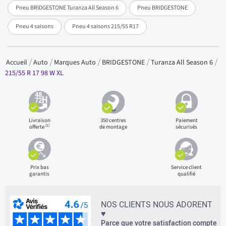
Pneu BRIDGESTONE Turanza All Season 6
Pneu BRIDGESTONE
Pneu 4 saisons
Pneu 4 saisons 215/55 R17
Accueil
Auto
Marques Auto
BRIDGESTONE
Turanza All Season 6
215/55 R 17 98 W XL
Livraison
350 centres
Paiement
(1)
offerte
de montage
sécurisés
Prix bas
Service client
garantis
qualifié
NOS CLIENTS NOUS ADORENT
♥
Parce que votre satisfaction compte