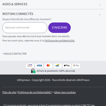
AIDES & SERVICES
RESTONS CONNECTÉS
Soyez informé de nos offres du moment !
S
a
S'INSCRIRE
i
s
Vous pouvez vous désinscrire à tout moment dans nos emails.
i
Pour en savoir plus, reportez-vous à la
Politique de confidentialité.
.
s
s
e
z
> NOUS CONTACTER
v
o
t
r
Achats & paiements 100% sécurisés
e
e
1001pneus - Copyright 2026 - Tous droits réservés 1001Pneus
m
a
i
l
Plan de site
|
Politique de confidentialité
|
>
Gérer mes cookies
Livraison gratuite : pour tout achat d'un montant supérieur ou égal à 70€ TTC (en-