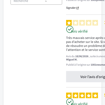
Publié à l'origine sur
1001pneus.f
Signaler
Avis vérifié
Très mauvais service après
pas d'acheter sur le site. Si
de résoudre un problème d
l'attention et le service sont
Avis du
18/06/2026
, suite à une
Miguel M.
Publié à l'origine sur
1001neumat
Voir l’avis d’ori
Avis vérifié