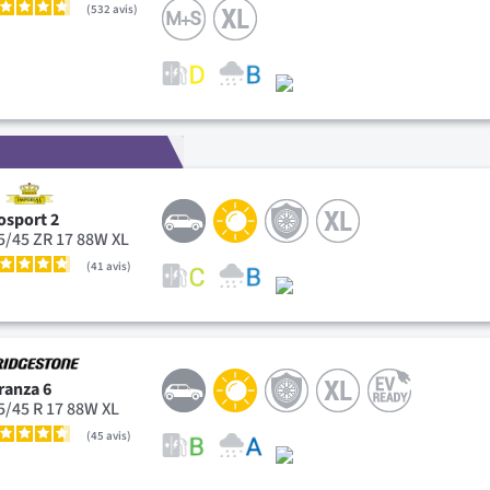
532
avis
osport 2
5/45 ZR 17 88W XL
41
avis
ranza 6
5/45 R 17 88W XL
45
avis