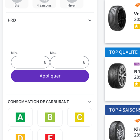
Été
4 Saisons
Hiver
Ve
20
PRIX
TOP QUALITE
Min.
Max.
N'
Appliquer
20
CONSOMMATION DE CARBURANT
TOP 4 SAISON
Ki
20