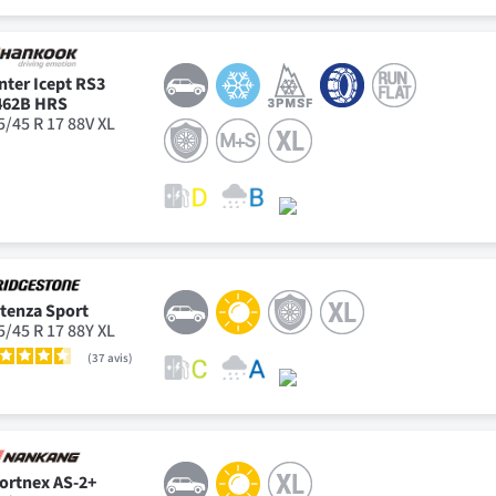
nter Icept RS3
62B HRS
5/45 R 17 88V XL
tenza Sport
5/45 R 17 88Y XL
37
avis
ortnex AS-2+