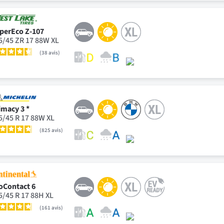
perEco Z-107
5/45 ZR 17 88W XL
38
avis
imacy 3 *
5/45 R 17 88W XL
825
avis
oContact 6
5/45 R 17 88H XL
161
avis