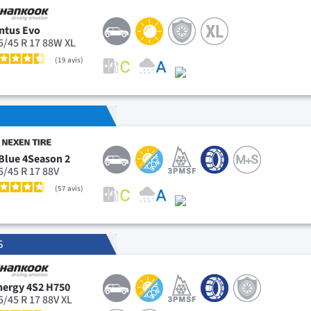
ntus Evo
5/45 R 17 88W XL
19
avis
Blue 4Season 2
5/45 R 17 88V
57
avis
S
nergy 4S2 H750
5/45 R 17 88V XL