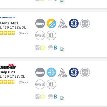
asonX TA01
5/45 R 17 88W XL
18
avis
isalp HP3
5/45 R 17 88V XL
89
avis