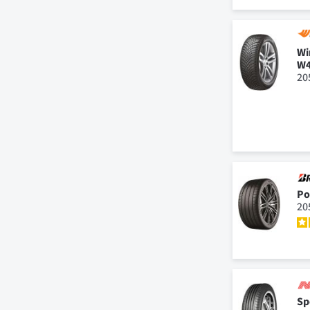
Wi
W4
20
Po
20
Sp