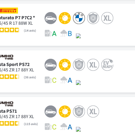
nturato P7 P7C2 *
5/45 R 17 88W XL
14
avis
sta Sport PS72
5/45 ZR 17 88Y XL
36
avis
sta PS71
5/45 ZR 17 88Y XL
115
avis