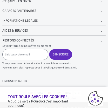
S'EQUIPER EN HIVER
GARAGES PARTENAIRES
INFORMATIONS LÉGALES
AIDES & SERVICES
RESTONS CONNECTÉS
Soyez informé de nos offres du moment !
S
a
S'INSCRIRE
i
s
Vous pouvez vous désinscrire à tout moment dans nos emails.
i
Pour en savoir plus, reportez-vous à la
Politique de confidentialité.
.
s
s
e
z
> NOUS CONTACTER
v
o
t
r
TOUT ROULE AVEC LES COOKIES !
Achats & paiements 100% sécurisés
e
A quoi ça sert ? Pourquoi c’est important
e
pour nous?
1001pneus - Copyright 2026 - Tous droits réservés 1001Pneus