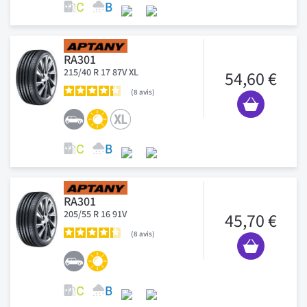
RA301
215/40 R 17 87V XL
54,60 €
8
avis
RA301
205/55 R 16 91V
45,70 €
8
avis