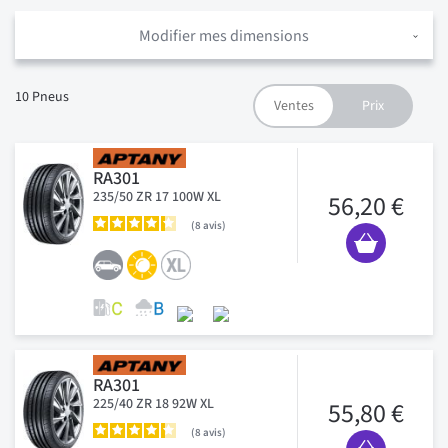
Modifier mes dimensions
10
Pneus
RA301
235/50 ZR 17 100W XL
56,20 €
8
avis
RA301
225/40 ZR 18 92W XL
55,80 €
8
avis