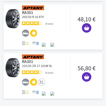
RA301
205/50 R 16 87V
48,10 €
8
avis
RA301
225/55 ZR 17 101W XL
56,80 €
8
avis