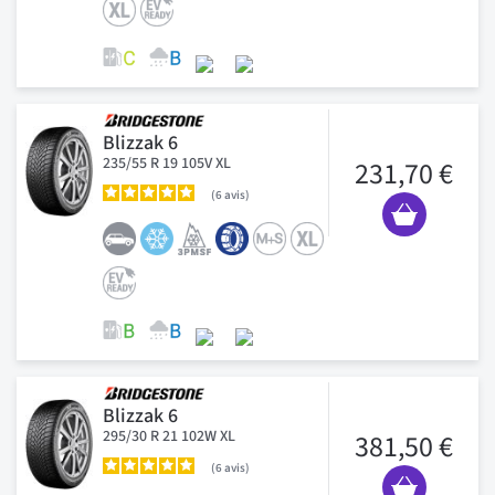
Blizzak 6
235/55 R 19 105V XL
231,70 €
6
avis
Blizzak 6
295/30 R 21 102W XL
381,50 €
6
avis