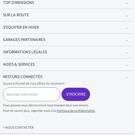
TOP DIMENSIONS
SUR LA ROUTE
S'EQUIPER EN HIVER
GARAGES PARTENAIRES
INFORMATIONS LÉGALES
AIDES & SERVICES
RESTONS CONNECTÉS
Soyez informé de nos offres du moment !
S
a
S'INSCRIRE
i
s
Vous pouvez vous désinscrire à tout moment dans nos emails.
i
Pour en savoir plus, reportez-vous à la
Politique de confidentialité.
.
s
s
e
z
> NOUS CONTACTER
v