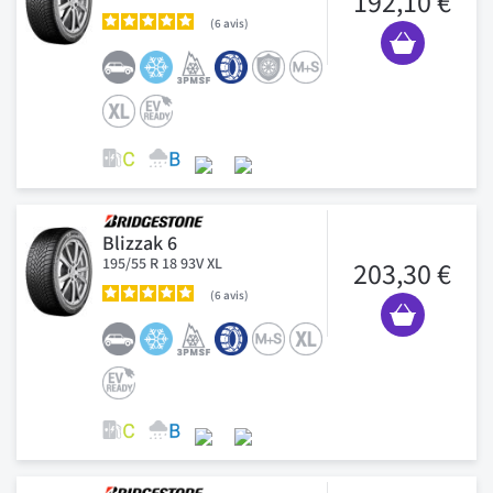
192,10 €
6
avis
Blizzak 6
195/55 R 18 93V XL
203,30 €
6
avis