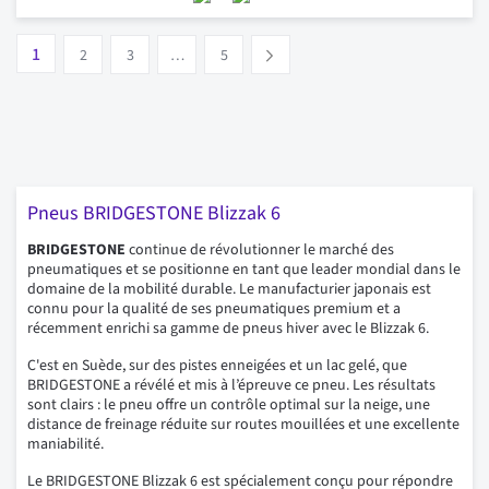
Page
Vous lisez actuellement la page
Page
Page
Page
1
Suivant
2
3
…
5
Pneus BRIDGESTONE Blizzak 6
BRIDGESTONE
continue de révolutionner le marché des
pneumatiques et se positionne en tant que leader mondial dans le
domaine de la mobilité durable. Le manufacturier japonais est
connu pour la qualité de ses pneumatiques premium et a
récemment enrichi sa gamme de pneus hiver avec le Blizzak 6.
C'est en Suède, sur des pistes enneigées et un lac gelé, que
BRIDGESTONE a révélé et mis à l’épreuve ce pneu. Les résultats
sont clairs : le pneu offre un contrôle optimal sur la neige, une
distance de freinage réduite sur routes mouillées et une excellente
maniabilité.
Le BRIDGESTONE Blizzak 6 est spécialement conçu pour répondre