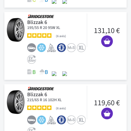
Blizzak 6
195/55 R 20 95W XL
131,10 €
6
avis
Blizzak 6
215/65 R 16 102H XL
119,60 €
6
avis