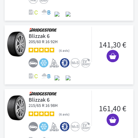
Blizzak 6
205/60 R 16 92H
141,30 €
6
avis
Blizzak 6
215/65 R 16 98H
161,40 €
6
avis