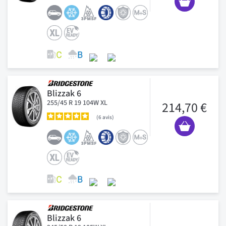
Blizzak 6
255/45 R 19 104W XL
214,70 €
6
avis
Blizzak 6