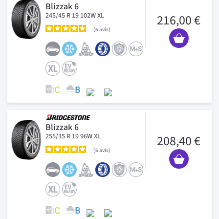
Blizzak 6
245/45 R 19 102W XL
216,00 €
6
avis
Blizzak 6
255/35 R 19 96W XL
208,40 €
6
avis