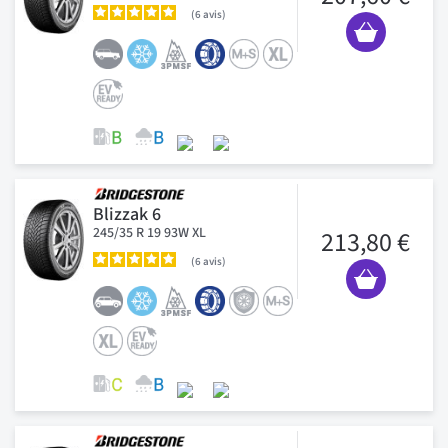
6
avis
Blizzak 6
245/35 R 19 93W XL
213,80 €
6
avis