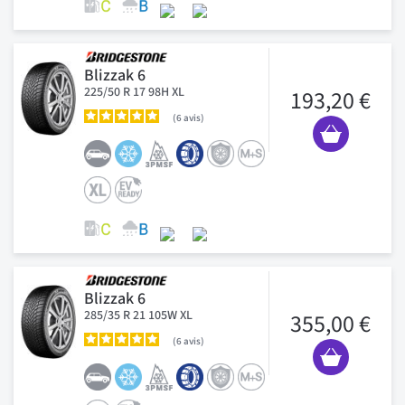
Blizzak 6
225/50 R 17 98H XL
193,20 €
6
avis
Blizzak 6
285/35 R 21 105W XL
355,00 €
6
avis