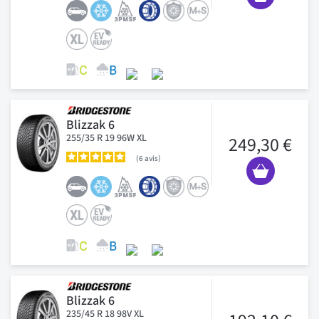
Blizzak 6
255/35 R 19 96W XL
249,30 €
6
avis
Blizzak 6
235/45 R 18 98V XL