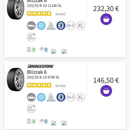
Blizzak 6
255/55 R 19 111W XL
232,30 €
6
avis
Blizzak 6
205/55 R 19 97W XL
146,50 €
6
avis