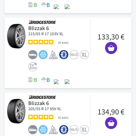
Blizzak 6
215/65 R 17 103V XL
133,30 €
6
avis
Blizzak 6
205/55 R 17 95V XL
134,90 €
6
avis