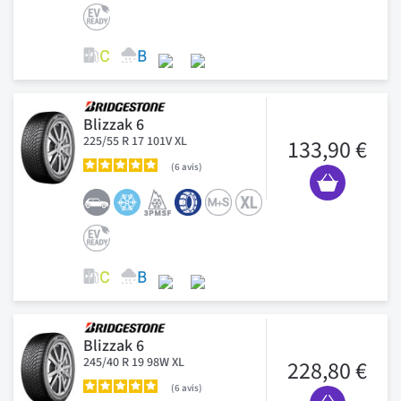
Blizzak 6
225/55 R 17 101V XL
133,90 €
6
avis
Blizzak 6
245/40 R 19 98W XL
228,80 €
6
avis