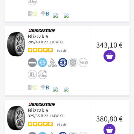
Blizzak 6
285/40 R 22 110W XL
343,10 €
6
avis
Blizzak 6
325/35 R 22 114W XL
380,80 €
6
avis