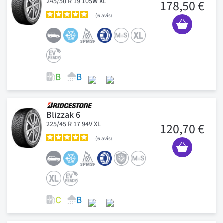
245/50 R 19 105W XL
178,50 €
6
avis
Blizzak 6
225/45 R 17 94V XL
120,70 €
6
avis