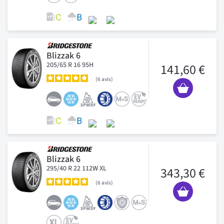
Blizzak 6
205/65 R 16 95H
141,60 €
6
avis
Blizzak 6
295/40 R 22 112W XL
343,30 €
6
avis