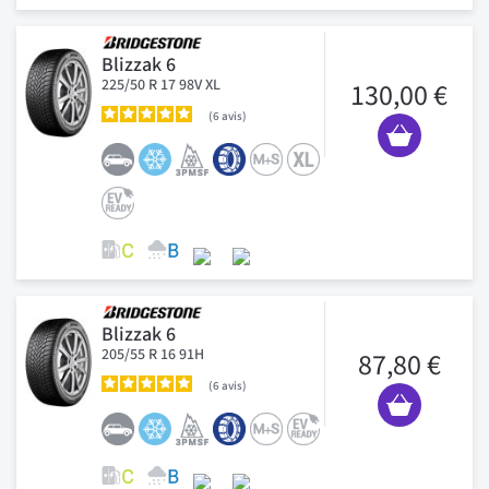
Blizzak 6
225/50 R 17 98V XL
130,00 €
6
avis
Blizzak 6
205/55 R 16 91H
87,80 €
6
avis