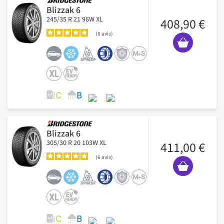
Blizzak 6
245/35 R 21 96W XL
408,90 €
6
avis
Blizzak 6
305/30 R 20 103W XL
411,00 €
6
avis