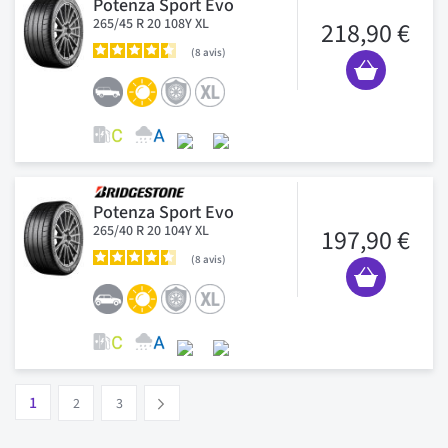
Potenza Sport Evo
265/45 R 20 108Y XL
218,90 €
8
avis
Potenza Sport Evo
265/40 R 20 104Y XL
197,90 €
8
avis
Page
Vous lisez actuellement la page
Page
Page
1
Suivant
2
3