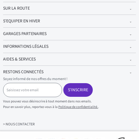
SUR LA ROUTE
S'EQUIPER EN HIVER
GARAGES PARTENAIRES
INFORMATIONS LÉGALES
AIDES & SERVICES
RESTONS CONNECTÉS
Soyez informé de nos offres du moment !
S
a
S'INSCRIRE
i
s
Vous pouvez vous désinscrire à tout moment dans nos emails.
i
Pour en savoir plus, reportez-vous à la
Politique de confidentialité.
.
s
s
e
z
> NOUS CONTACTER
v
o