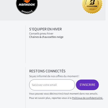
S'EQUIPER EN HIVER
Conseils pneu hiver
Chaines & chaussettes neige
RESTONS CONNECTÉS
Soyez informé de nos offres du moment !
S
S'INSCRIRE
a
i
s
Vous pouvez vous désinscrire à tout moment dans nos emails.
i
Pour en savoir plus, reportez-vous à la
Politique de confidentialité.
.
s
s