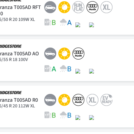
ranza T005AD RFT
E0
5/50 R 20 109W XL
ranza T005AD AO
5/55 R 18 100V
ranza T005AD R0
5/45 R 20 112W XL