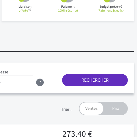
Livraison
Paiement
Budget préservé
(1)
offerte
100% sécurisé
(Paiement 3x et 4x)
tesse
RECHERCHER
?
Trier :
273,40 €