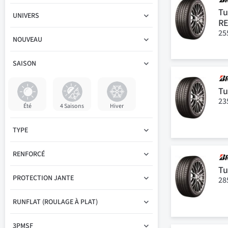
Tu
UNIVERS
R
25
NOUVEAU
SAISON
Tu
23
Été
4 Saisons
Hiver
TYPE
RENFORCÉ
Tu
PROTECTION JANTE
28
RUNFLAT (ROULAGE À PLAT)
3PMSF