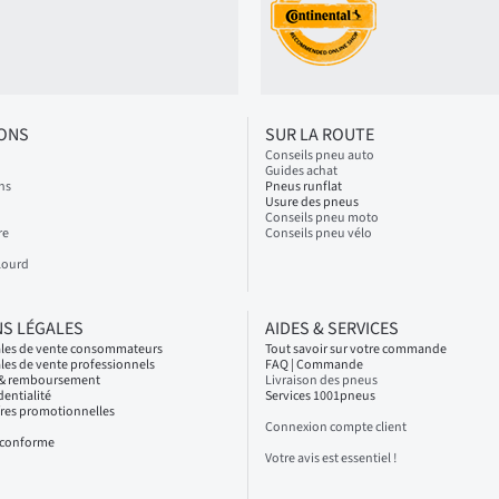
IONS
SUR LA ROUTE
Conseils pneu auto
Guides achat
ns
Pneus runflat
Usure des pneus
Conseils pneu moto
re
Conseils pneu vélo
Lourd
S LÉGALES
AIDES & SERVICES
ales de vente consommateurs
Tout savoir sur votre commande
les de vente professionnels
FAQ | Commande
s & remboursement
Livraison des pneus
dentialité
Services 1001pneus
fres promotionnelles
Connexion compte client
n conforme
Votre avis est essentiel !