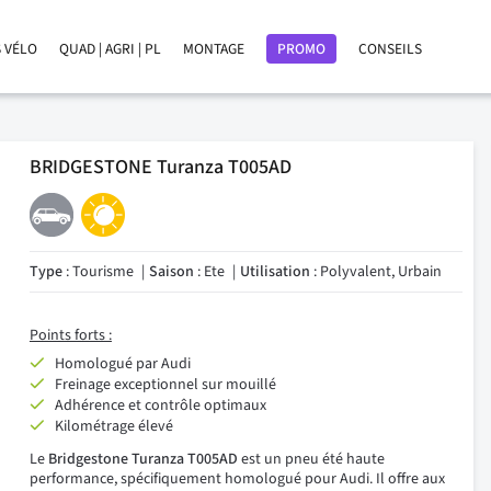
 VÉLO
QUAD | AGRI | PL
MONTAGE
PROMO
CONSEILS
BRIDGESTONE Turanza T005AD
Type
: Tourisme
Saison
: Ete
Utilisation
: Polyvalent, Urbain
Points forts :
Homologué par Audi
Freinage exceptionnel sur mouillé
Adhérence et contrôle optimaux
Kilométrage élevé
Le
Bridgestone Turanza T005AD
est un pneu été haute
performance, spécifiquement homologué pour Audi. Il offre aux