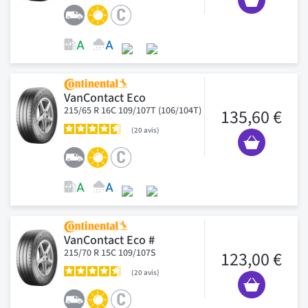
VanContact Eco
215/65 R 16C 109/107T (106/104T)
135,60 €
20
avis
VanContact Eco #
215/70 R 15C 109/107S
123,00 €
20
avis