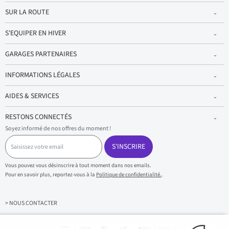
SUR LA ROUTE
S'EQUIPER EN HIVER
GARAGES PARTENAIRES
INFORMATIONS LÉGALES
AIDES & SERVICES
RESTONS CONNECTÉS
Soyez informé de nos offres du moment !
S
a
S'INSCRIRE
i
s
Vous pouvez vous désinscrire à tout moment dans nos emails.
i
Pour en savoir plus, reportez-vous à la
Politique de confidentialité.
.
s
s
e
z
> NOUS CONTACTER
v
o
t