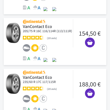
VanContact Eco
205/75 R 16C 116/114R (113/111R)
154,50 €
20
avis
VanContact Eco
235/60 R 17C 117/115R
188,00 €
20
avis