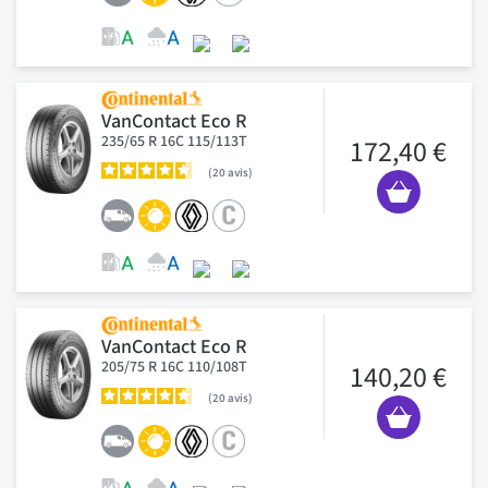
VanContact Eco R
235/65 R 16C 115/113T
172,40 €
20
avis
VanContact Eco R
205/75 R 16C 110/108T
140,20 €
20
avis