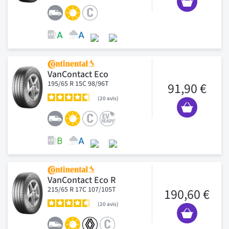
VanContact Eco
195/65 R 15C 98/96T
91,90 €
20
avis
VanContact Eco R
215/65 R 17C 107/105T
190,60 €
20
avis