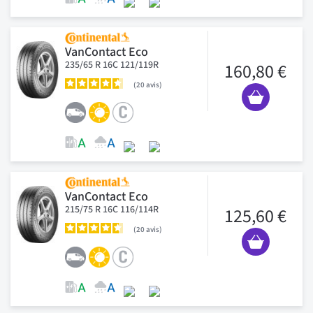
VanContact Eco
235/65 R 16C 121/119R
160,80 €
20
avis
VanContact Eco
215/75 R 16C 116/114R
125,60 €
20
avis