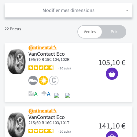
Modifier mes dimensions
22
Pneus
VanContact Eco
195/70 R 15C 104/102R
105,10 €
20
avis
VanContact Eco
215/60 R 16C 103/101T
141,10 €
20
avis