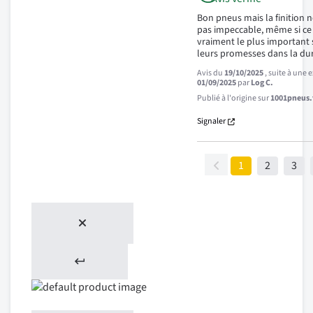
Bon pneus mais la finition 
pas impeccable, même si ce 
vraiment le plus important si
leurs promesses dans la du
Avis du
19/10/2025
, suite à une
01/09/2025
par
Log C.
Publié à l'origine sur
1001pneus.f
Signaler
1
2
3