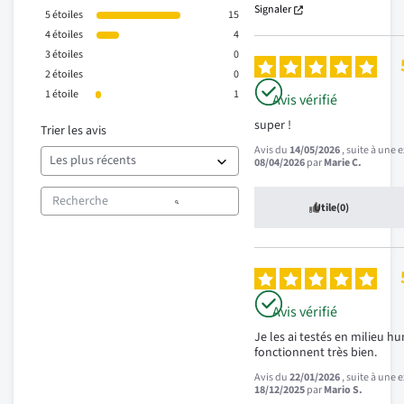
Signaler
5
étoiles
15
4
étoiles
4
3
étoiles
0
2
étoiles
0
1
étoile
1
Avis vérifié
super !
Trier les avis
Avis du
14/05/2026
, suite à une
08/04/2026
par
Marie C.
Utile
(0)
Avis vérifié
Je les ai testés en milieu hum
fonctionnent très bien.
Avis du
22/01/2026
, suite à une
18/12/2025
par
Mario S.