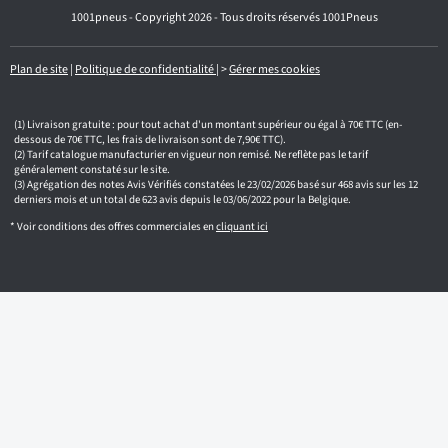
e
1001pneus - Copyright 2026 - Tous droits réservés 1001Pneus
m
a
i
l
Plan de site
|
Politique de confidentialité
|
>
Gérer mes cookies
Livraison gratuite : pour tout achat d'un montant supérieur ou égal à 70€ TTC (en-
dessous de 70€ TTC, les frais de livraison sont de 7,90€ TTC).
Tarif catalogue manufacturier en vigueur non remisé. Ne reflète pas le tarif
généralement constaté sur le site.
Agrégation des notes Avis Vérifiés constatées le 23/02/2026 basé sur 468 avis sur les 12
derniers mois et un total de 623 avis depuis le 03/06/2022 pour la Belgique.
* Voir conditions des offres commerciales en
cliquant ici