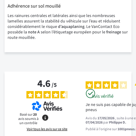
Adhérence sur sol mouillé
Les rainures centrales et latérales ainsi que les nombreuses
lamelles assurent la stabilité du véhicule sur l’eau et réduisent
considérablement le risque
d’aquaplaning
. Le VanContact Eco
possède la
note A
selon l’étiquetage européen pour le
freinage
sur
route mouillée.
4.6
/
5
Avis vérifié
Je ne suis pas capable de ju
pneus
Basé sur
20
Avis du
17/05/2026
, suite à une
avis soumis à
07/04/2026
par
Philippe D.
un contrôle
Voir tous les avis sur ce site
Publié à l'origine sur
1001pneus.f