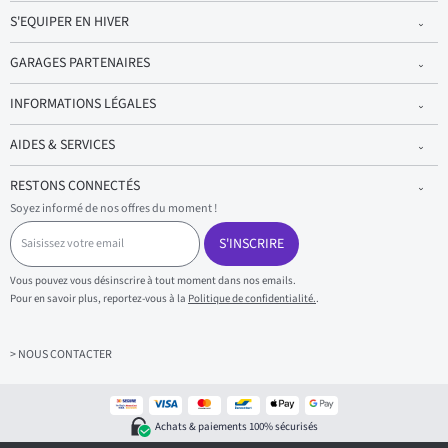
S'EQUIPER EN HIVER
GARAGES PARTENAIRES
INFORMATIONS LÉGALES
AIDES & SERVICES
RESTONS CONNECTÉS
Soyez informé de nos offres du moment !
S
a
S'INSCRIRE
i
s
Vous pouvez vous désinscrire à tout moment dans nos emails.
i
Pour en savoir plus, reportez-vous à la
Politique de confidentialité.
.
s
s
e
z
> NOUS CONTACTER
v
o
t
r
Achats & paiements 100% sécurisés
e