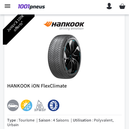
Mon p
J
u
s
q
u
'
1
0
0
€
o
f
f
e
r
t
s
à
*
HANKOOK iON FlexClimate
Type
: Tourisme
Saison
: 4 Saisons
Utilisation
: Polyvalent,
Urbain