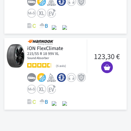
iON FlexClimate
215/55 R 18 99V XL
123,30 €
Sound Absorber
5
avis