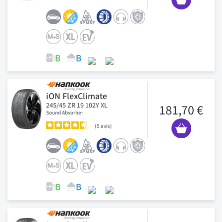
iON FlexClimate
245/45 ZR 19 102Y XL
181,70 €
Sound Absorber
5
avis