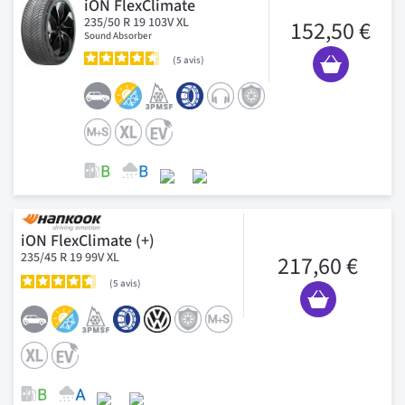
iON FlexClimate
235/50 R 19 103V XL
152,50 €
Sound Absorber
5
avis
iON FlexClimate (+)
235/45 R 19 99V XL
217,60 €
5
avis