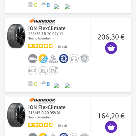
iON FlexClimate
235/35 ZR 20 92Y XL
206,30 €
Sound Absorber
5
avis
iON FlexClimate
215/45 R 20 95V XL
164,20 €
Sound Absorber
5
avis