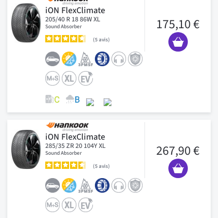
iON FlexClimate
205/40 R 18 86W XL
175,10 €
Sound Absorber
5
avis
iON FlexClimate
285/35 ZR 20 104Y XL
267,90 €
Sound Absorber
5
avis