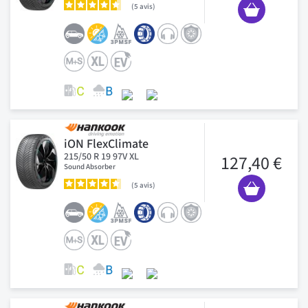
5
avis
iON FlexClimate
215/50 R 19 97V XL
127,40 €
Sound Absorber
5
avis