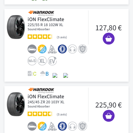
iON FlexClimate
225/55 R 18 102W XL
127,80 €
Sound Absorber
5
avis
iON FlexClimate
245/45 ZR 20 103Y XL
225,90 €
Sound Absorber
5
avis