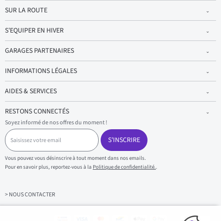
SUR LA ROUTE
S'EQUIPER EN HIVER
GARAGES PARTENAIRES
INFORMATIONS LÉGALES
AIDES & SERVICES
RESTONS CONNECTÉS
Soyez informé de nos offres du moment !
S
a
S'INSCRIRE
i
s
Vous pouvez vous désinscrire à tout moment dans nos emails.
i
Pour en savoir plus, reportez-vous à la
Politique de confidentialité.
.
s
s
e
z
> NOUS CONTACTER
v
o
t