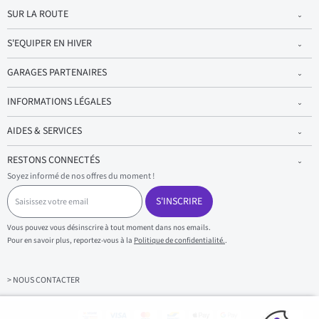
SUR LA ROUTE
S'EQUIPER EN HIVER
GARAGES PARTENAIRES
INFORMATIONS LÉGALES
AIDES & SERVICES
RESTONS CONNECTÉS
Soyez informé de nos offres du moment !
S
a
S'INSCRIRE
i
s
Vous pouvez vous désinscrire à tout moment dans nos emails.
i
Pour en savoir plus, reportez-vous à la
Politique de confidentialité.
.
s
s
e
z
> NOUS CONTACTER
v
o
t